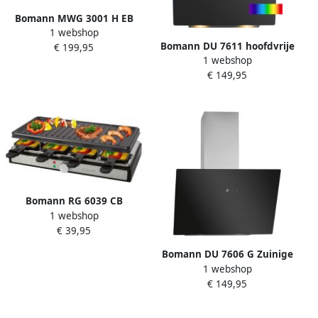
Bomann MWG 3001 H EB
1 webshop
3in1 Inbouwmagnetron met
Bomann DU 7611 hoofdvrije
€ 199,95
grill hete lucht magnetron
1 webshop
afzuigkap 60cm mat zwart
25liter- zwart
€ 149,95
glas 578 m³ u – A+ kleurrijke
sfeerverlichting
Bomann RG 6039 CB
1 webshop
Gourmetset 8 personen
€ 39,95
-1400 W Zwart
Roestvrijstaal
Bomann DU 7606 G Zuinige
1 webshop
en Stille Afzuigkap 60cm
€ 149,95
A++ 480m3