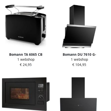
zwart glas randafzuiging
Bomann TA 6065 CB
Bomann DU 7610 G-
1 webshop
1 webshop
Broodrooster Zwart
Afzuigkap Glazen front
€ 24,95
€ 104,95
60cm 316m3 u