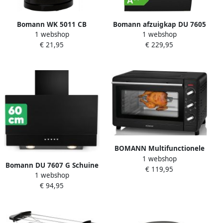
Bomann WK 5011 CB
Bomann afzuigkap DU 7605
1 webshop
1 webshop
Waterkoker 1.7L Zwart
G schuine afzuigkap sensor
€ 21,95
€ 229,95
control DC motor met
automatische opening
zwart
BOMANN Multifunctionele
1 webshop
oven MBG 6023 CB
Bomann DU 7607 G Schuine
€ 119,95
1 webshop
Afzuigkap Zwart Glas 60cm
€ 94,95
met randafzuiging