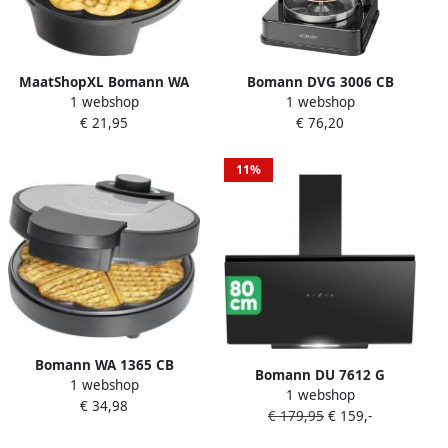
MaatShopXL Bomann WA
Bomann DVG 3006 CB
1 webshop
1 webshop
5018 CB Wafelijzer
Multigrill Shoarmagrill
€ 21,95
€ 76,20
Hartwafels Zwart
Kebab grill kippengrill
11%
Bomann WA 1365 CB
Bomann DU 7612 G
1 webshop
Wafelijzer Hartvormig 1000
1 webshop
Hoofdvrije afzuigkap 80cm
€ 34,98
Watt
€ 179,95
€ 159,-
afzuigkap voor recirculatie
en afvoer 520 m³ u – A+