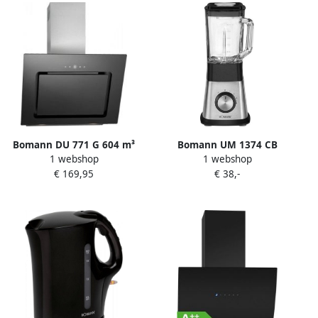
Bomann DU 771 G 604 m³
Bomann UM 1374 CB
1 webshop
1 webshop
uur Muurmontage Zwart
Blender Zwart RVS
€ 169,95
€ 38,-
Zilver A