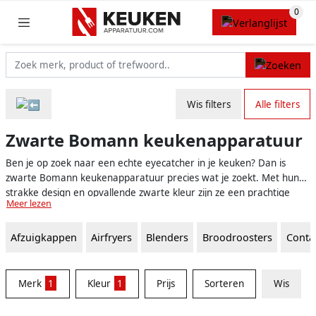
Wis filters
Alle filters
Zwarte Bomann keukenapparatuur
Ben je op zoek naar een echte eyecatcher in je keuken? Dan is
zwarte Bomann keukenapparatuur precies wat je zoekt. Met hun
strakke design en opvallende zwarte kleur zijn ze een prachtige
Meer lezen
aanvulling op elke keuken. Bovendien staat Bomann bekend om
zijn betrouwbaarheid en goede kwaliteit, waardoor je jarenlang
Afzuigkappen
Airfryers
Blenders
Broodroosters
Contac
plezier zult hebben van je nieuwe apparaten.
Merk
1
Kleur
1
Prijs
Sorteren
Wis