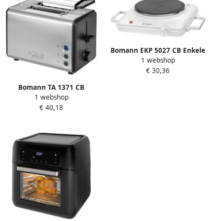
Bomann EKP 5027 CB Enkele
1 webshop
kookplaat
€ 30,36
Bomann TA 1371 CB
1 webshop
Broodrooster RVS
€ 40,18