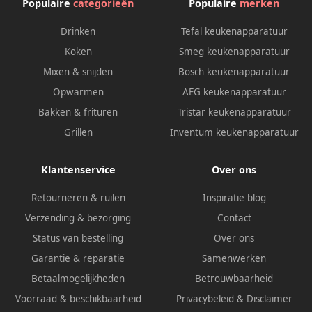
Populaire
categorieën
Populaire
merken
Drinken
Tefal keukenapparatuur
Koken
Smeg keukenapparatuur
Mixen & snijden
Bosch keukenapparatuur
Opwarmen
AEG keukenapparatuur
Bakken & frituren
Tristar keukenapparatuur
Grillen
Inventum keukenapparatuur
Klantenservice
Over ons
Retourneren & ruilen
Inspiratie blog
Verzending & bezorging
Contact
Status van bestelling
Over ons
Garantie & reparatie
Samenwerken
Betaalmogelijkheden
Betrouwbaarheid
Voorraad & beschikbaarheid
Privacybeleid
&
Disclaimer