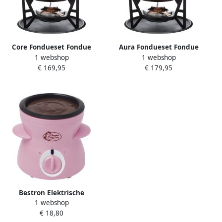
Core Fondueset Fondue
Aura Fondueset Fondue
1 webshop
1 webshop
Fondueset elektrisch Roze
Fondueset elektrisch Roze
€ 169,95
€ 179,95
‎32 x 32 x 22 cm; 400 g
‎32cm x 32cm x 22cm
Bestron Elektrische
1 webshop
fonduepan DCM043P
€ 18,80
inclusief 10x spiesjes 10x