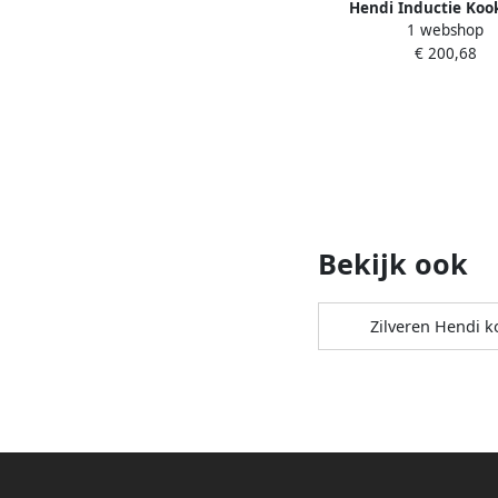
Hendi Inductie Koo
1 webshop
Vrijstaand 1 Pits Prof
€ 200,68
Elektrische Kookplaa
Black Line 350
Bekijk ook
Zilveren Hendi 