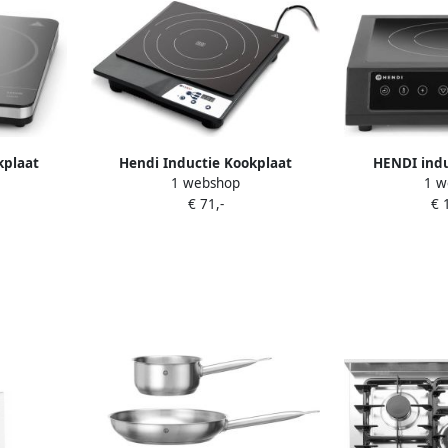
Hendi Inductie Kookplaat
HENDI indu
kplaat
1 webshop
1 w
Vrijstaand 1 Pits Professionele
koolstofst
essionele
€ 71,-
€ 
Elektrische Kookplaat Model:
veiligheids
t Model:
Kitchen Line 1800W
standen timer 
00W
x 10 cm zwart 
k