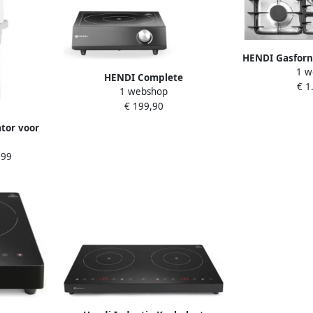
HENDI Gasfornu
1 w
frame – roestv
HENDI Complete
€ 1
– 900x
1 webshop
inductiekookplaat set – 3500W –
€ 199,90
inclusief steelpan en koekenpan
– zwart – 31 vermogensniveaus
tor voor
RVIDE 56L
,99
(H)361mm
ssioneel