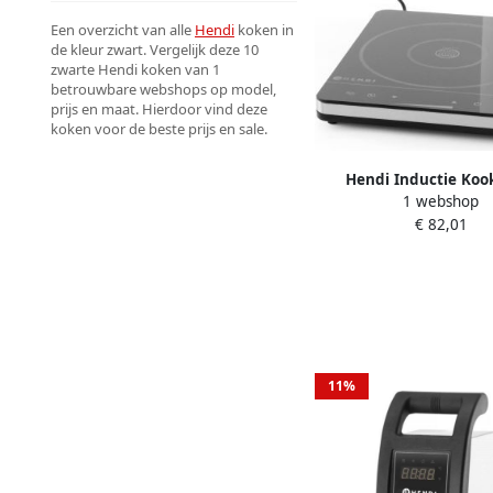
Een overzicht van alle
Hendi
koken in
de kleur zwart. Vergelijk deze 10
zwarte Hendi koken van 1
betrouwbare webshops op model,
prijs en maat. Hierdoor vind deze
koken voor de beste prijs en sale.
Hendi Inductie Koo
1 webshop
Vrijstaand 1 Pits Prof
€ 82,01
Elektrische Kookplaa
Kitchen Line 20
11%