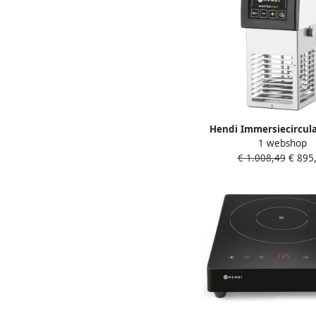
Hendi Immersiecircula
1 webshop
Sous Vide Koken MASTE
€ 1.008,49
€ 895
230V 2000W 137x215x
222546 Horeca & Profe