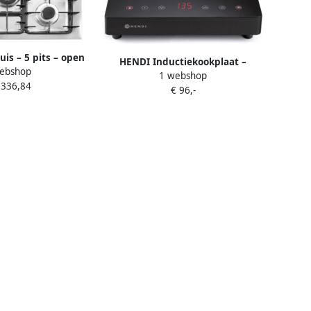
is – 5 pits – open
HENDI Inductiekookplaat –
ebshop
ast staal – 14 3 kW
1 webshop
2000W – Keramisch glas –
.336,84
640x910 mm
€ 96,-
Aanraakbediening – Timerfunctie