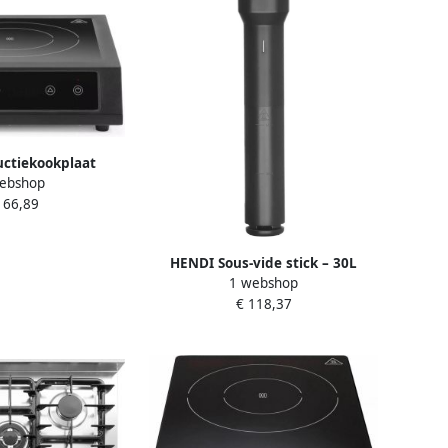
ctiekookplaat
ebshop
aal en gehard
166,89
glas 3500 W 15
180 min 35 5 x 40
voor professionele
HENDI Sous-vide stick – 30L
euken
1 webshop
capaciteit – Zwart – Precisie
€ 118,37
temperatuurregeling –
Veiligheidsbescherming