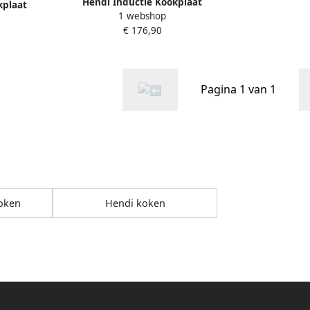
Hendi Inductie Kookplaat
kplaat
1 webshop
Vrijstaand 2 Pits Professionele
essionele
€ 176,90
Elektrische Kookplaat Model:
t Model:
Black Line 3500W
0W
Pagina 1 van 1
koken
Hendi koken