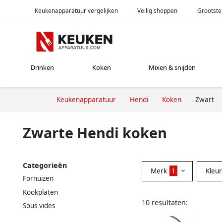
Keukenapparatuur vergelijken
Veilig shoppen
Grootste
Drinken
Koken
Mixen & snijden
Keukenapparatuur
Hendi
Koken
Zwart
Zwarte Hendi koken
Categorieën
Merk
1
Kleu
Fornuizen
Kookplaten
10 resultaten:
Sous vides