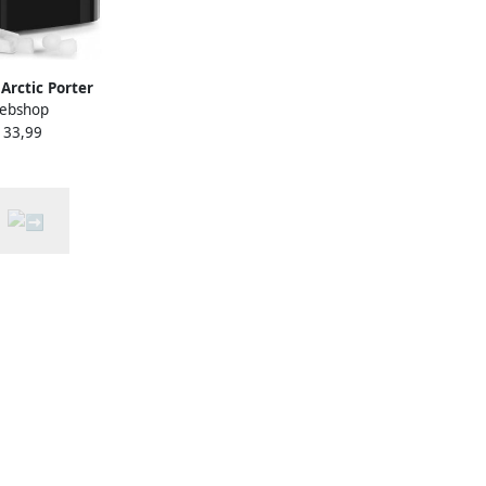
 Arctic Porter
ebshop
ine bullet-ijs 120W
133,99
tertank: 2 liter
ingspaneel- rvs