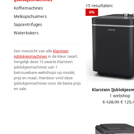
15 resultaten:
Koffiemachines
6%
Melkopschuimers
Sapcentrifuges
Waterkokers
Een overzicht van alle
Klarstein
ijsblokjesmachines
in de kleur zwart.
Vergelijk deze 15 zwarte Klarstein
ijsblokjesmachines van 1
betrouwbare webshops op model,
prijs en maat. Hierdoor vind deze
ijsblokjesmachines voor de beste prijs
en sale.
Klarstein IJsblokjes
1 webshop
Icecraft Ice Cube Mak
€ 128,99
€ 120,
per dag 2 Maten Auto
reiniging IJsblokjesma
Zwart voor Bar voor T
IJsschep voor Keuken 
IJsmaker Eismasc