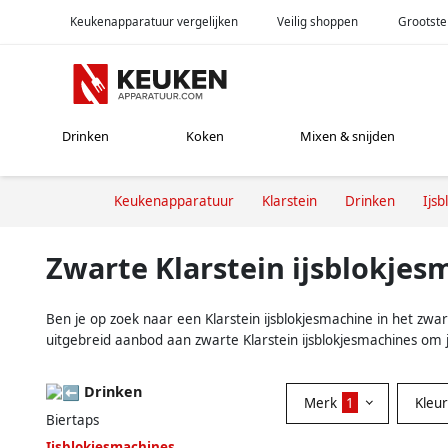
Keukenapparatuur vergelijken
Veilig shoppen
Grootste
Drinken
Koken
Mixen & snijden
Keukenapparatuur
Klarstein
Drinken
Ijs
Zwarte Klarstein ijsblokjes
Ben je op zoek naar een Klarstein ijsblokjesmachine in het zwart
uitgebreid aanbod aan zwarte Klarstein ijsblokjesmachines om 
Drinken
Merk
1
Kleu
Biertaps
Ijsblokjesmachines