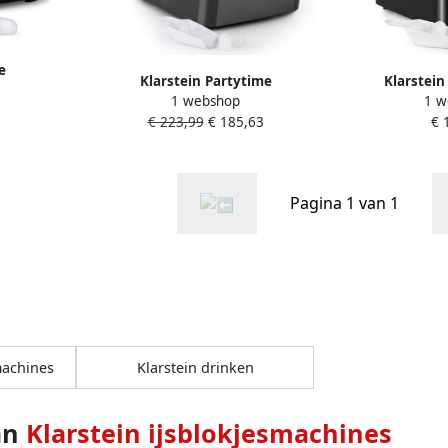
e
Klarstein Partytime
Klarstein
– 1 5L
1 webshop
1 w
IJsblokjesmachine
ijsblokjesmach
r Grote
€ 223,99
€ 185,63
€ 
IJsblokjesmaker 15kg 24h Kleine
12kg 24h Wa
Ice Maker
& Grote IJsblokjes Watertank: 2 9l
Touch-bedien
ranken
145W rvs
 Compacte
 ie 12 kg
Pagina 1 van 1
machines
Klarstein drinken
an
Klarstein ijsblokjesmachines