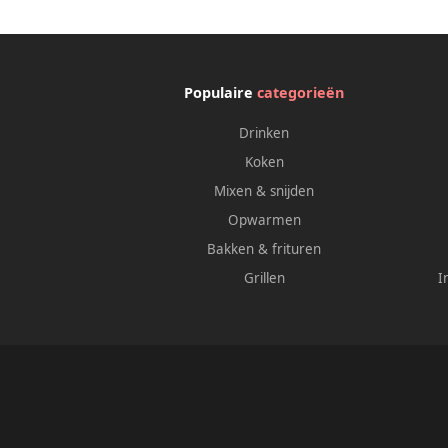
Populaire
categorieën
Drinken
Koken
Mixen & snijden
Opwarmen
Bakken & frituren
Grillen
I