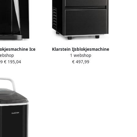
blokjesmachine Ice
Klarstein IJsblokjesmachine
ebshop
1 webshop
or het maken van
Powericer XL 20 kg dag 145W
99
€ 195,04
€ 497,99
2 kg per dag Met
IJsmaker IJsbereider Ice voor Bar
2 liter inhoud 6-10
voor Horeca voor Restaurant LED
voor Feest Touch
Waterreservoir RVS Ice Maker Ice
euken Kunststof
Cube Maker IJsblokjesmaker
ompact Zilver
Eismaschine