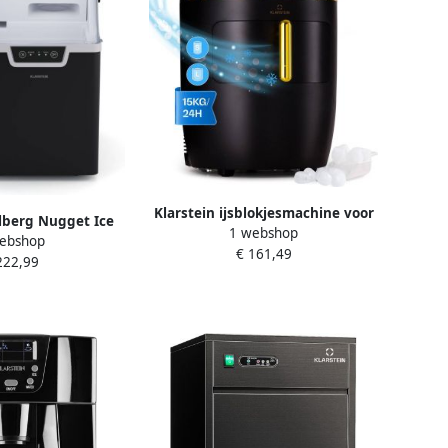
RVS
Crushed Ice Snel
Klarstein ijsblokjesmachine voor
lberg Nugget Ice
1 webshop
thuis kamperen en catering;
ebshop
jesmachine Snelle
€ 161,49
snelle mini-ijsblokjesmachine;
222,99
okjes binnen 4
professionele ijsmaker voor grote
Watt compressor
en kleine heldere ijsblokjes;
sblokjes per dag
zelfreinigend met een
aagbaar design
ijsblokjesreservoir van 2 3 liter;
n 2 kleuren Zwart
15 kg 24 uur voor Bar voor Feest