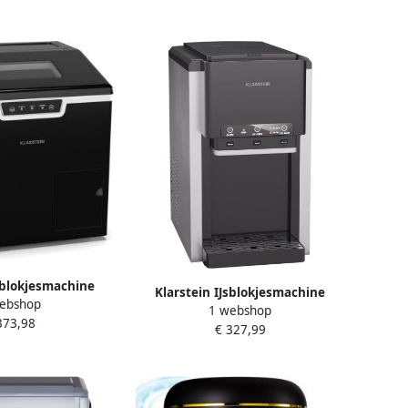
Jsblokjesmachine
Klarstein IJsblokjesmachine
ebshop
ube – 20 kg 24 uur
1 webshop
ArcticBlend 3-in-1 – 20 kg 24 uur
373,98
s en geraspt ijs 1 9
€ 327,99
bolvormig en gemalen ijs
slagreservoir
waterdispenser 6-liter watertank
einiging zwart 8L
roestvrij staal ijsblokjesmaker
Bar voor Thuis
ijsmachine zwart 6L voor Bar
 LED Crushed Ice
voor Thuis Waterreservoir