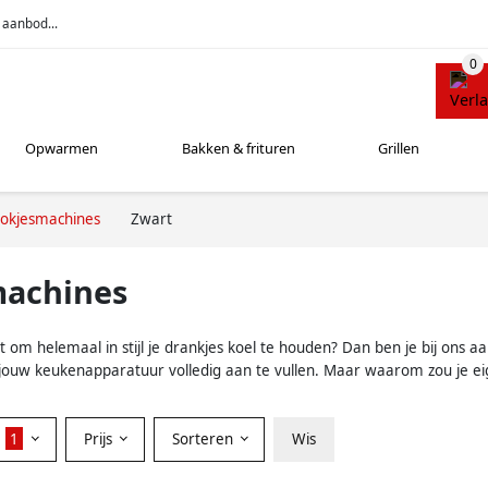
 aanbod...
Opwarmen
Bakken & frituren
Grillen
blokjesmachines
Zwart
machines
 om helemaal in stijl je drankjes koel te houden? Dan ben je bij ons aa
jouw keukenapparatuur volledig aan te vullen. Maar waarom zou je eige
r
1
Prijs
Sorteren
Wis