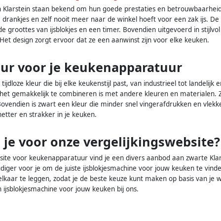
 Klarstein staan bekend om hun goede prestaties en betrouwbaarheid. Z
je drankjes en zelf nooit meer naar de winkel hoeft voor een zak ijs.
ende groottes van ijsblokjes en een timer. Bovendien uitgevoerd in stij
Het design zorgt ervoor dat ze een aanwinst zijn voor elke keuken.
eur voor je keukenapparatuur
jdloze kleur die bij elke keukenstijl past, van industrieel tot landelij
het gemakkelijk te combineren is met andere kleuren en materialen. Zo
Bovendien is zwart een kleur die minder snel vingerafdrukken en vlekke
tter en strakker in je keuken.
je voor onze vergelijkingswebsite?
site voor keukenapparatuur vind je een divers aanbod aan zwarte Klarst
ger voor je om de juiste ijsblokjesmachine voor jouw keuken te vinden
 elkaar te leggen, zodat je de beste keuze kunt maken op basis van je
n ijsblokjesmachine voor jouw keuken bij ons.