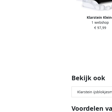
Klarstein Klein
1 webshop
IJsblokjesmachine 
€ 97,99
IJsblokjesmaker voo
IJsblokjes Snelle Mini 
voor Cocktails en D
Eenvoudig te Reinigen
IJsblokjesmachine met
IJs per Dag
Bekijk ook
Klarstein ijsblokjes
Voordelen v