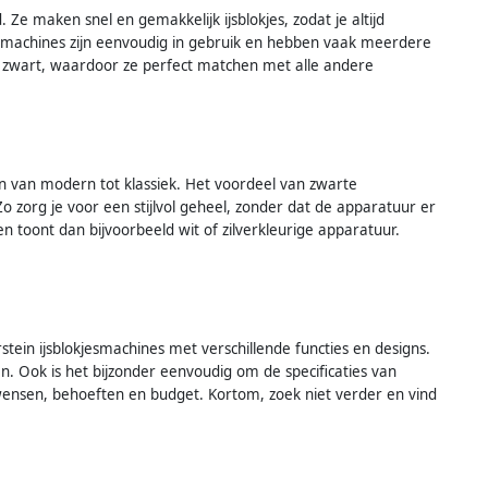
e maken snel en gemakkelijk ijsblokjes, zodat je altijd
 De machines zijn eenvoudig in gebruik en hebben vaak meerdere
lvol zwart, waardoor ze perfect matchen met alle andere
k en van modern tot klassiek. Het voordeel van zwarte
 zorg je voor een stijlvol geheel, zonder dat de apparatuur er
n toont dan bijvoorbeeld wit of zilverkleurige apparatuur.
ein ijsblokjesmachines met verschillende functies en designs.
. Ook is het bijzonder eenvoudig om de specificaties van
 wensen, behoeften en budget. Kortom, zoek niet verder en vind