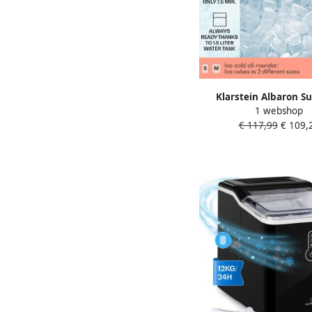
Klarstein Albaron S
1 webshop
ijsblokjesmachi
€ 117,99
€ 109,
ijsblokjesmaker 12 k
bullet ijs: 2 formaten 
minuten watertank: 1 5
behuizing LC dis
zelfreinigend bevat 
ijsblokjesmachine Ic