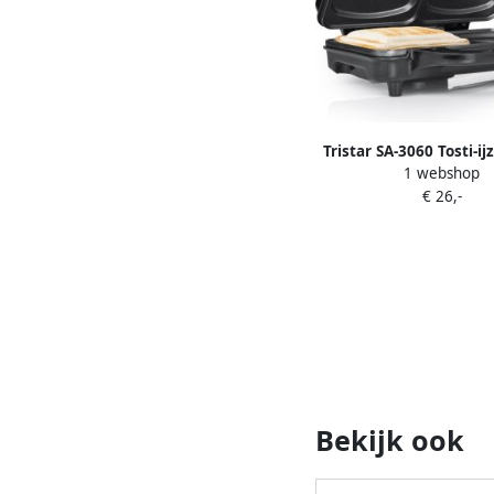
Tristar SA-3060 Tosti-ijz
1 webshop
apparaat met anti-aa
€ 26,-
Cool Touch Sandwichm
watt Zwart
Bekijk ook