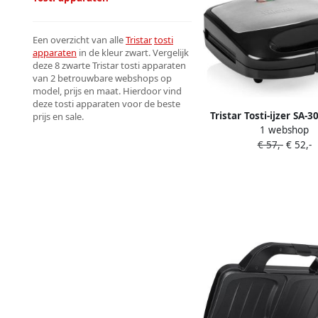
Een overzicht van alle
Tristar
tosti
apparaten
in de kleur zwart. Vergelijk
deze 8 zwarte Tristar tosti apparaten
van 2 betrouwbare webshops op
model, prijs en maat. Hierdoor vind
deze tosti apparaten voor de beste
Tristar Tosti-ijzer SA-3
prijs en sale.
1 webshop
met tosti- grill- en wa
€ 57,-
€ 52,-
Anti-aanbaklaag 800W 