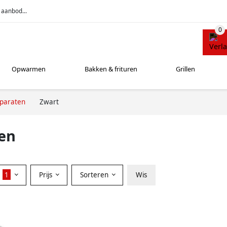
 aanbod...
Opwarmen
Bakken & frituren
Grillen
pparaten
Zwart
ten
r
1
Prijs
Sorteren
Wis