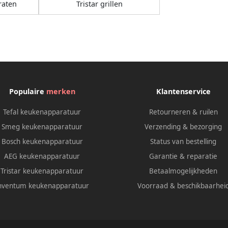
raten
Tristar grillen
Populaire
merken
Klantenservice
Tefal keukenapparatuur
Retourneren & ruilen
Smeg keukenapparatuur
Verzending & bezorging
Bosch keukenapparatuur
Status van bestelling
AEG keukenapparatuur
Garantie & reparatie
Tristar keukenapparatuur
Betaalmogelijkheden
nventum keukenapparatuur
Voorraad & beschikbaarhei