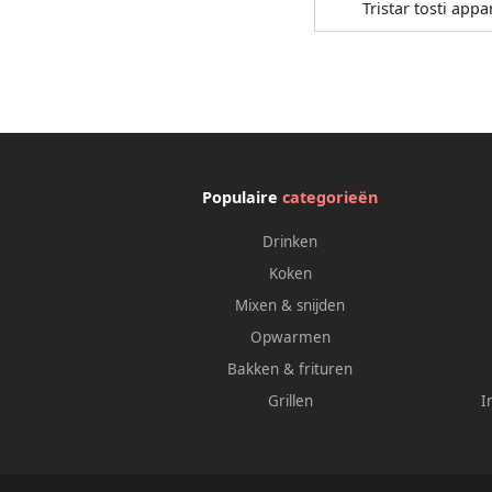
Tristar tosti appa
Populaire
categorieën
Drinken
Koken
Mixen & snijden
Opwarmen
Bakken & frituren
Grillen
I