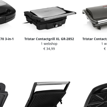
070 3-in-1
Tristar Contactgrill XL GR-2852
Tristar Contac
1 webshop
1 w
felplaten
Panini Grill XL Tosti-ijzer 180⁰ te
Tosti apparaa
€ 34,99
€
Zwart RVS
openen Tafel Grill Zwevend
5x14cm bakopp
deksel Anti-aanbaklaag 1500W
opber
RVS Zwart