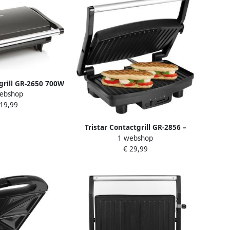
tgrill GR-2650 700W
ebshop
t Panini grill- 22
 19,99
ervlak Verticaal
gen Zwart
Tristar Contactgrill GR-2856 –
1 webshop
Panini Grill met Antiaanbaklaag –
€ 29,99
Cool Touch Handvat Zwart RVS