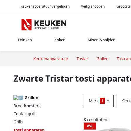
Keukenapparatuur vergelijken
Veilig shoppen
Grootste
Drinken
Koken
Mixen & snijden
Keukenapparatuur
Tristar
Grillen
Tosti a
Zwarte Tristar tosti appara
Grillen
Merk
1
Kleu
Broodroosters
Contactgrills
8 resultaten:
Grills
8%
Tosti apparaten