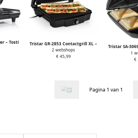
er – Tosti
Tristar GR-2853 Contactgrill XL –
Tristar SA-30
nbaklaag
2 webshops
Panini Grill Groot incl Tafelgrill
1 w
XL – Tosti ijzer
aker 900
€ 45,99
Functie – Regelbare thermostaat
€
één keer – P
RVS
Z
Pagina 1 van 1