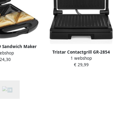
69 Sandwich Maker
Tristar Contactgrill GR-2854
ebshop
 Bak vier tosti s in
1 webshop
Panini Grill Tosti-ijzer Zwevende
 24,30
FAS vrij 800 Watt
€ 29,99
bovendeksel Anti-aanbaklaag
wart
1000W RVS Zwart