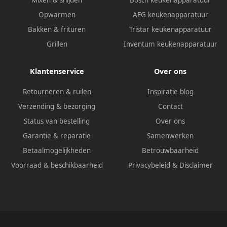
Mixen & snijden
Bosch keukenapparatuur
Opwarmen
AEG keukenapparatuur
Bakken & frituren
Tristar keukenapparatuur
Grillen
Inventum keukenapparatuur
Klantenservice
Over ons
Retourneren & ruilen
Inspiratie blog
Verzending & bezorging
Contact
Status van bestelling
Over ons
Garantie & reparatie
Samenwerken
Betaalmogelijkheden
Betrouwbaarheid
Voorraad & beschikbaarheid
Privacybeleid
&
Disclaimer