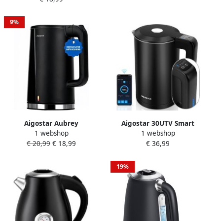
vrij Zwart
Liter Glas
9%
Aigostar Aubrey
Aigostar 30UTV Smart
1 webshop
1 webshop
Waterkoker Dubbelwandig
Waterkoker met
€ 20,99
€ 18,99
€ 36,99
Double Walled Kettle 1 7
Temperatuurregeling
Liter Koele aanraking Anti-
Appbesturing
verbranding 360° draaibaar
Warmhoudfunctie
19%
Retro 2200W Zwart RVS
Dubbelwandig Cool-touch
1.7L 2200W Zwart