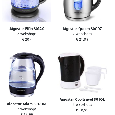
Aigostar Elfin 30IAX
Aigostar Queen 30CDZ
2 webshops
2 webshops
Waterkoker glas
Waterkoker RVS met Led
€ 20,-
€ 21,99
watekokers klein met LED 1
verlichting 1.7 Liter Zwart
Liter Zwart
Aigostar Cooltravel 30 JQL
Aigostar Adam 30GOM
2 webshops
Reis Waterkoker Travel
2 webshops
Glazen Waterkoker met Led
€ 18,99
waterkoker camping BPA
€ 18,99
verlichting Zwart 2200W 1 7