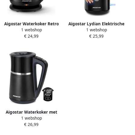
Aigostar Waterkoker Retro
Aigostar Lydian Elektrische
1 webshop
1 webshop
BPA Vrij 1 7 Liter Elektrische
Waterkoker -Retro 1 7 Liter
€ 24,99
€ 25,99
Waterkoker BPA-vrij Anti
Dubbelwandig Cool-touch
calcium filter RVS 2200W-
Waterniveau indicator
Zwart
2200W Zwart
Aigostar Waterkoker met
1 webshop
Temperatuurregeling 1.7L
€ 26,99
Instelbare Waterkoker
Dubbelwandig & Cool-touch