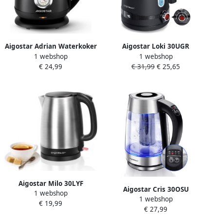
Aigostar Adrian Waterkoker
Aigostar Loki 30UGR
1 webshop
1 webshop
met Temperatuurmeter
Elektrische Waterkoker met
€ 24,99
€ 31,99
€ 25,65
Inhoud 1 7 liter Retro
temperatuursregeling
Waterkoker BPA-vrij 2200W
Retro Instelbare
RVS Zwart
Temperatuur RVS 1.7L
Zwart
Aigostar Milo 30LYF
Aigostar Cris 30OSU
1 webshop
Waterkoker Elektrisch RVS
1 webshop
Waterkoker Glas Met
€ 19,99
Design 2200W 1.7 liter
€ 27,99
Temperatuurregeling en
Zwart