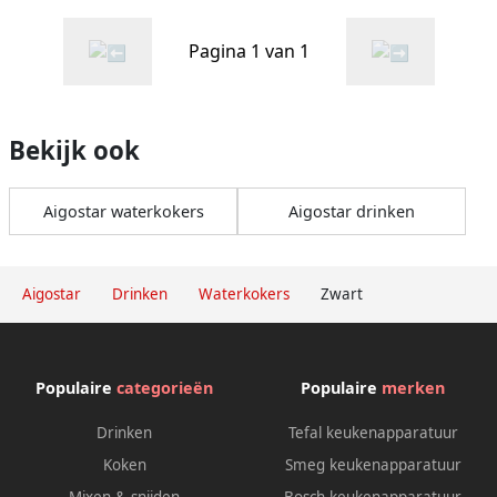
Warmhoudfunctie BPA-vrij
voor Babyvoeding & Thee
Pagina 1 van 1
2200W Zwart
Bekijk ook
Aigostar waterkokers
Aigostar drinken
Aigostar
Drinken
Waterkokers
Zwart
Populaire
categorieën
Populaire
merken
Drinken
Tefal keukenapparatuur
Koken
Smeg keukenapparatuur