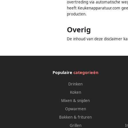
overtreding via automatische weg
heeft Keukenapparatuur.com geen
producten.
Overig
De inhoud van deze disclaimer kan
Populaire
categorieën
Drinken
Koken
Mixen & snijden
Opwarmen
Bakken & frituren
Grillen
I