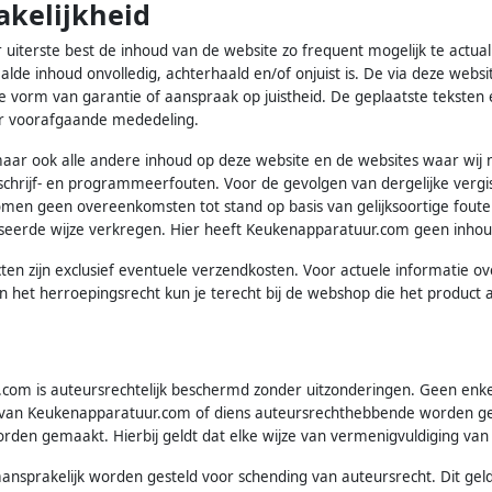
akelijkheid
iterste best de inhoud van de website zo frequent mogelijk te actua
alde inhoud onvolledig, achterhaald en/of onjuist is. De via deze web
vorm van garantie of aanspraak op juistheid. De geplaatste teksten 
r voorafgaande mededeling.
n, maar ook alle andere inhoud op deze website en de websites waar wij
schrijf- en programmeerfouten. Voor de gevolgen van dergelijke verg
omen geen overeenkomsten tot stand op basis van gelijksoortige fout
seerde wijze verkregen. Hier heeft Keukenapparatuur.com geen inhoude
cten zijn exclusief eventuele verzendkosten. Voor actuele informatie 
en het herroepingsrecht kun je terecht bij de webshop die het product 
com is auteursrechtelijk beschermd zonder uitzonderingen. Geen enk
g van Keukenapparatuur.com of diens auteursrechthebbende worden ge
en gemaakt. Hierbij geldt dat elke wijze van vermenigvuldiging van 
ansprakelijk worden gesteld voor schending van auteursrecht. Dit ge