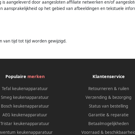
 is aangeleverd door aangesloten affiliate netwerken en/of aangeslot
 aansprakelijkheid op het gebied van afbeeldingen en tekstuele info
 van tijd tot tijd worden gewijzigd.
Populaire
merken
Klantenservice
Tefal keukenapparatuur
Retourneren & ruilen
Smeg keukenapparatuur
Verzending & bezorging
Bosch keukenapparatuur
Status van bestelling
AEG keukenapparatuur
Garantie & reparatie
Tristar keukenapparatuur
Betaalmogelijkheden
nventum keukenapparatuur
Voorraad & beschikbaarhei