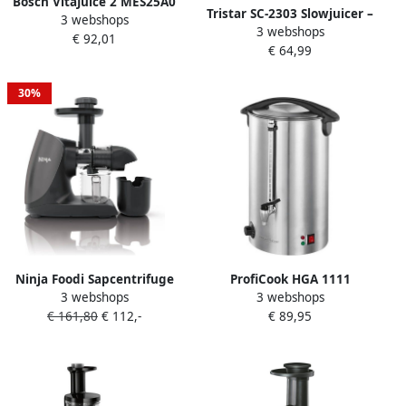
Bosch VitaJuice 2 MES25A0
Tristar SC-2303 Slowjuicer –
3 webshops
Sapcentrifuge Wit
3 webshops
Behoud van alle vitaminen
€ 92,01
€ 64,99
– Geschikt voor harde en
zachte ingrediënten
30%
Ninja Foodi Sapcentrifuge
ProfiCook HGA 1111
3 webshops
3 webshops
Slowjuicer Citruspers
Heetwater koffie thee
€ 161,80
€ 112,-
€ 89,95
Sinaasappelpers 150 Watt
dispenser 16 liter
Verstelbare pulpfilter
Groente en fruit Stil
JC100EU