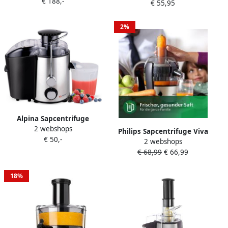
€ 188,-
| Keuken&Koken
€ 55,95
Vaatwasmachinebestendig
Keukenapparaten | JMP 600
– 300W RVS
WH
2%
Alpina Sapcentrifuge
2 webshops
Groente- en Fruitpers Juicer
Philips Sapcentrifuge Viva
€ 50,-
0 6L Sapkan 1L Pulpbak 2
2 webshops
Hr1832 00 | Sapcentrifuges
Snelheden
€ 68,99
€ 66,99
| Keuken&Koken
Keukenapparaten | HR1832
00
18%