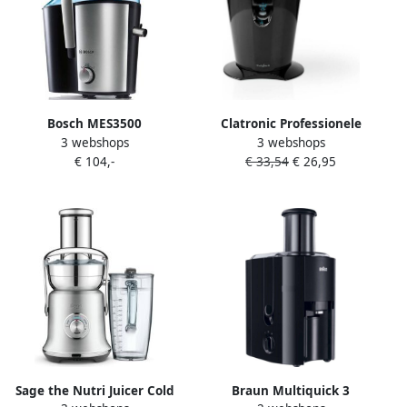
Bosch MES3500
Clatronic Professionele
3 webshops
3 webshops
Sapcentrifuge inox |
Combisteel Etagere
€ 104,-
€ 33,54
€ 26,95
Sapcentrifuges |
Keramisch Verwamd 2
Keuken&Koken
Niveaus 1800
Keukenapparaten |
MES3500
Sage the Nutri Juicer Cold
Braun Multiquick 3