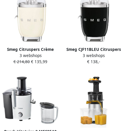
Smeg Citruspers Crème
Smeg CJF11BLEU Citruspers
3 webshops
3 webshops
CJF11CREU | Citruspersen |
Elektrische Citruspers 70W
€ 214,80
€ 135,99
€ 138,-
Keuken&Koken
RVS Filter
Koffie&Ontbijt |
Antidruppelsysteem
8017709318888
Automatische Start Stop
'50s Style Zwart