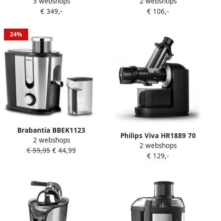
3 webshops
2 webshops
XL BSJE830 Sapcentrifuge
Sapcentrifuge J 300
€ 349,-
€ 106,-
24%
Brabantia BBEK1123
Philips Viva HR1889 70
2 webshops
Sapcentrifuge Juicer 500
2 webshops
Slowjuicer
€ 59,95
€ 44,99
Watt RVS
€ 129,-