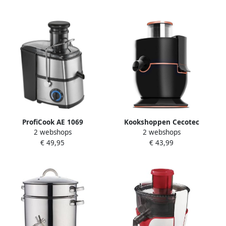
Verborgen
verwarmingselement Strix -
controller
Droogkookbeveiliging
ProfiCook AE 1069
Kookshoppen Cecotec
2 webshops
2 webshops
Sapcentrifuge
extreme 4081 650W
€ 49,95
€ 43,99
compacte fruitpers