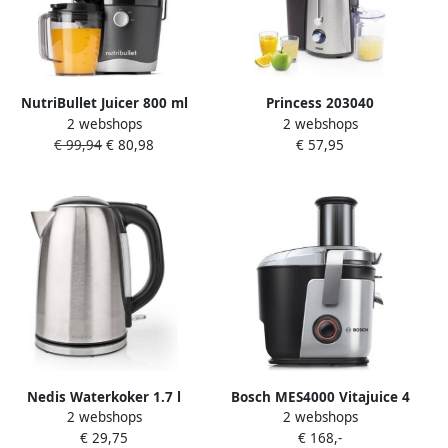
NutriBullet Juicer 800 ml
Princess 203040
2 webshops
2 webshops
kan Sapcentrifuge 800 Watt
Sapcentrifuge Voor
€ 99,94
€ 80,98
€ 57,95
Brede invoertrechter
Groenten en Fruit Juicer
Handige Sapkan
met Pulpcontainer 700W
Schoonmaakborstel en
Stamper Grijs
Nedis Waterkoker 1.7 l
Bosch MES4000 Vitajuice 4
2 webshops
2 webshops
Roestvrij Staal Zilver Zwart
Sapcentrifuge 1000 W 2
€ 29,75
€ 168,-
360 graden draaibaar
snelheden Zilver Zwart