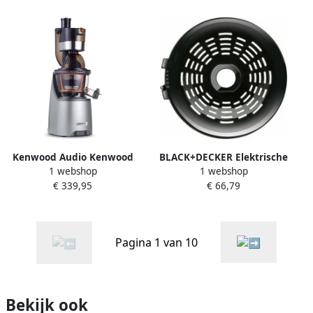
Automatisch programma
Kenwood Audio Kenwood
BLACK+DECKER Elektrische
1 webshop
1 webshop
Electronics Pure Juice PRO
juicer Black & Decker
€ 339,95
€ 66,79
Slowjuicer 240 W Aluminium
BXCJ350E 350 W Roestvrij
staal
Pagina 1 van 10
Bekijk ook