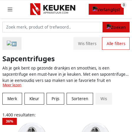
Wis filters
Alle filters
Sapcentrifuges
Als je gek bent op gezonde drankjes en smoothies, is een
sapcentrifuge een must-have in je keuken. Met een sapcentrifuge
kun je eenvoudig vers sap maken van je favoriete fruit en
Meer lezen
groenten, waardoor je niet alleen geld bespaart op dure kant-en-
klare sappen, maar ook profiteert van de maximale
Merk
Kleur
Prijs
Sorteren
Wis
voedingswaarde van verse ingrediënten. Bovendien bespaar je tijd,
aangezien je in een handomdraai een gezonde en verfrissende
drank kunt bereiden, ideaal voor als je haast hebt in de ochtend of
1.400 resultaten:
wilt genieten van een smaakvolle verfrissing tijdens een warme
36%
zomerdag.