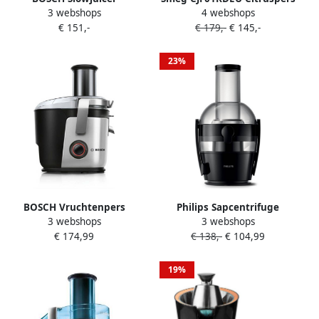
3 webshops
4 webshops
MESM500W voor hard fruit
Rood Handmatige druk 70W
€ 151,-
€ 179,-
€ 145,-
en groente zeer stil
gemakkelijk te reinigen
23%
BOSCH Vruchtenpers
Philips Sapcentrifuge
3 webshops
3 webshops
VitaJuice 4 MES4010 1200 w
HR1855 70 | Sapcentrifuges
€ 174,99
€ 138,-
€ 104,99
| Keuken&Koken
Keukenapparaten | HR1855
70
19%