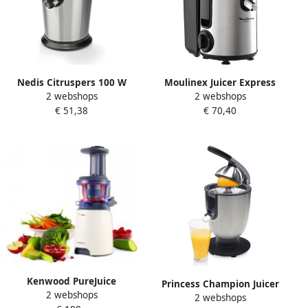
Nedis Citruspers 100 W
Moulinex Juicer Express
2 webshops
2 webshops
Aluminium Zwart
JU420D10 | Sapcentrifuges |
€ 51,38
€ 70,40
Keuken&Koken
Keukenapparaten |
3016661154942
Kenwood PureJuice
Princess Champion Juicer
2 webshops
JMP600WH | Sapcentrifuges
2 webshops
Pro 201863 –