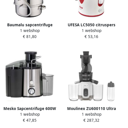
Baumalu sapcentrifuge
UFESA LC5050 citruspers
1 webshop
1 webshop
roestvrij staal 28 cm
sapmaker Sapcentrifuge
€ 81,80
€ 53,16
350 W Rood Wit
Mesko Sapcentrifuge 600W
Moulinex ZU600110 Ultra
1 webshop
1 webshop
grijs MS 4126b
Juice Koude Sapcentrifuge 2
€ 47,85
€ 287,32
Filters Fles 600 ml Extra
grote tuit 85 mm