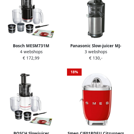
Bosch MESM731M
Panasonic Slow-juicer MJ-
4 webshops
3 webshops
VitaExtract Slowjuicer 150
L500SXE
€ 172,99
€ 130,-
Watt
18%
BOSCH Slowjuicer
Smeg CJF01RDEU Citruspers