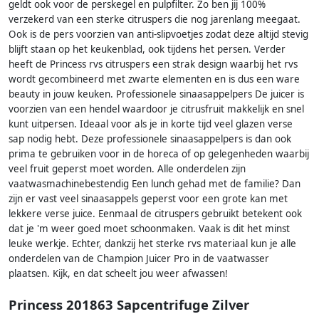
geldt ook voor de perskegel en pulpfilter. Zo ben jij 100%
verzekerd van een sterke citruspers die nog jarenlang meegaat.
Ook is de pers voorzien van anti-slipvoetjes zodat deze altijd stevig
blijft staan op het keukenblad, ook tijdens het persen. Verder
heeft de Princess rvs citruspers een strak design waarbij het rvs
wordt gecombineerd met zwarte elementen en is dus een ware
beauty in jouw keuken. Professionele sinaasappelpers De juicer is
voorzien van een hendel waardoor je citrusfruit makkelijk en snel
kunt uitpersen. Ideaal voor als je in korte tijd veel glazen verse
sap nodig hebt. Deze professionele sinaasappelpers is dan ook
prima te gebruiken voor in de horeca of op gelegenheden waarbij
veel fruit geperst moet worden. Alle onderdelen zijn
vaatwasmachinebestendig Een lunch gehad met de familie? Dan
zijn er vast veel sinaasappels geperst voor een grote kan met
lekkere verse juice. Eenmaal de citruspers gebruikt betekent ook
dat je 'm weer goed moet schoonmaken. Vaak is dit het minst
leuke werkje. Echter, dankzij het sterke rvs materiaal kun je alle
onderdelen van de Champion Juicer Pro in de vaatwasser
plaatsen. Kijk, en dat scheelt jou weer afwassen!
Princess 201863 Sapcentrifuge Zilver