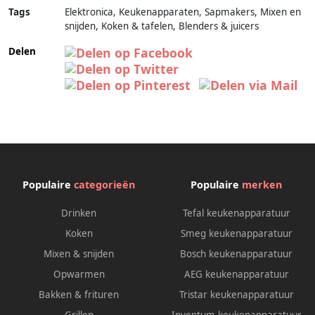
Tags
Elektronica, Keukenapparaten, Sapmakers, Mixen en
snijden, Koken & tafelen, Blenders & juicers
Delen
Populaire
categorieën
Populaire
merken
Drinken
Tefal keukenapparatuur
Koken
Smeg keukenapparatuur
Mixen & snijden
Bosch keukenapparatuur
Opwarmen
AEG keukenapparatuur
Bakken & frituren
Tristar keukenapparatuur
Grillen
Inventum keukenapparatuur