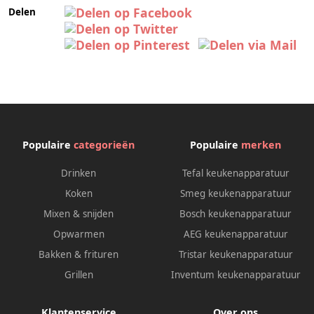
Delen
Populaire
categorieën
Populaire
merken
Drinken
Tefal keukenapparatuur
Koken
Smeg keukenapparatuur
Mixen & snijden
Bosch keukenapparatuur
Opwarmen
AEG keukenapparatuur
Bakken & frituren
Tristar keukenapparatuur
Grillen
Inventum keukenapparatuur
Klantenservice
Over ons