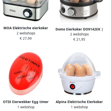
MOA Elektrische eierkoker
Domo Eierkoker DO9142EK |
2 webshops
voor 8 eieren Inclusief
2 webshops
Stoom- en Kookapparaten |
€ 27,99
maatbeker Eierprikker Met
€ 21,95
Keuken&Koken
timer 500W RVS behuizing
Keukenapparaten |
EB06
DO9142EK
OTIX Eierwekker Egg timer
Alpina Elektrische Eierkoker
1 webshop
1 webshop
Makkelijk eieren koken
Voor 7 Eieren Incl.