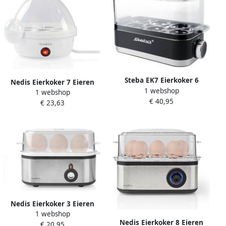
Steba EK7 Eierkoker 6
Nedis Eierkoker 7 Eieren
1 webshop
eieren warmhoudfunctie
1 webshop
Maatbeker
€ 40,95
Inclusief pocheertray BPA
€ 23,63
Waarschuwingssignaal
vrij RVS
Automatische uitschakeling
Wit
Nedis Eierkoker 3 Eieren
1 webshop
Maatbeker Aluminium
Nedis Eierkoker 8 Eieren
€ 20,95
Zwart