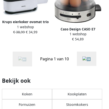
Krups eierkoker ovomat trio
1 webshop
f 234 70 eierkoker
Caso Design CASO E7
€ 38,99
€ 34,99
1 webshop
Elektronische eierkoker
€ 54,89
voor 7 eieren 13
kookniveaus RVS design
350W
Pagina 1 van 10
Bekijk ook
Koken
Kookplaten
Fornuizen
Stoomkokers