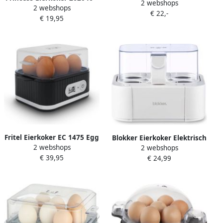
2 webshops
Multifunctionele Eierkoker
2 webshops
voor 1 tot 6 eitjes – 400 W
€ 22,-
€ 19,95
RVS Hard Zacht en Medium
gekookt Timer Inclusief
maatbeker en eierprikker
Pasen
Fritel Eierkoker EC 1475 Egg
Blokker Eierkoker Elektrisch
2 webshops
cooker Elektrische ei-
2 webshops
Smart Geschikt voor 6
€ 39,95
kooktoestel 400W Zwart 1-6
€ 24,99
Eieren
eieren