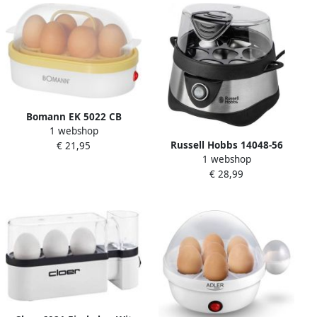
Bomann EK 5022 CB
1 webshop
Eierkoker
Russell Hobbs 14048-56
€ 21,95
1 webshop
STYLO Eierkoker Grijs
€ 28,99