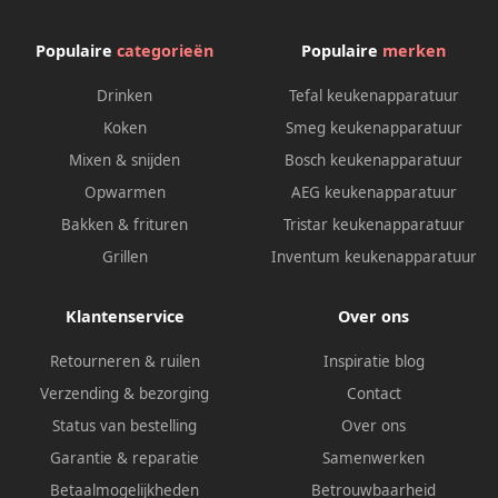
Populaire
categorieën
Populaire
merken
Drinken
Tefal keukenapparatuur
Koken
Smeg keukenapparatuur
Mixen & snijden
Bosch keukenapparatuur
Opwarmen
AEG keukenapparatuur
Bakken & frituren
Tristar keukenapparatuur
Grillen
Inventum keukenapparatuur
Klantenservice
Over ons
Retourneren & ruilen
Inspiratie blog
Verzending & bezorging
Contact
Status van bestelling
Over ons
Garantie & reparatie
Samenwerken
Betaalmogelijkheden
Betrouwbaarheid