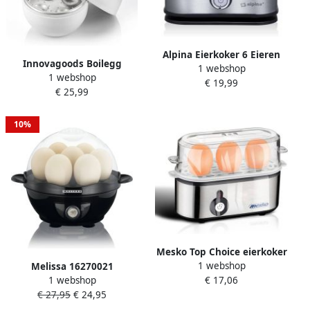
Alpina Eierkoker 6 Eieren
Innovagoods Boilegg
1 webshop
Incl. Eierprikker en
1 webshop
Eierkoker voor de
€ 19,99
Maatbeker Verwijderbare
€ 25,99
Magnetron met
Eiertray RVS
Receptenboekje
10%
Mesko Top Choice eierkoker
1 webshop
3 eieren 210 W Zwart Zilver
Melissa 16270021
€ 17,06
1 webshop
Transparant
Elektrische Eierkoker 7
€ 27,95
€ 24,95
eieren Ideaal voor Pasen
Zwart