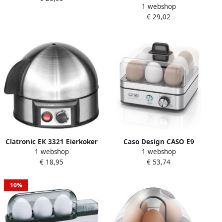
1 webshop
Maatbeker Aluminium
€ 29,02
Zwart
Clatronic EK 3321 Eierkoker
Caso Design CASO E9
1 webshop
1 webshop
7 eieren
Elektronische Eierkoker – 8
€ 18,95
€ 53,74
Eieren – RVS Behuizing –
400 Watt – Met Instelbare
Gaarheid en Poaching
10%
Accessoires