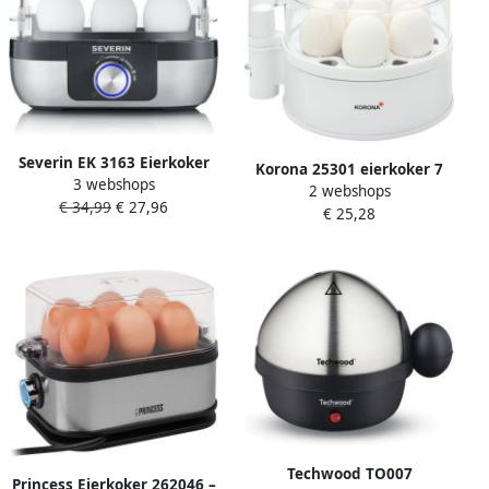
Severin EK 3163 Eierkoker
Korona 25301 eierkoker 7
3 webshops
electrisch 3 eieren zilver
2 webshops
eieren 400 Watt
€ 34,99
€ 27,96
zwart
€ 25,28
Techwood TO007
Princess Eierkoker 262046 –