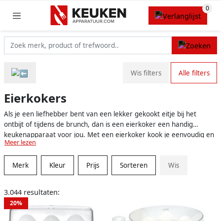
Wis filters
Alle filters
Eierkokers
Als je een liefhebber bent van een lekker gekookt eitje bij het
ontbijt of tijdens de brunch, dan is een eierkoker een handig
keukenapparaat voor jou. Met een eierkoker kook je eenvoudig en
Meer lezen
snel je eitjes precies zoals jij ze wilt, zonder gedoe met een pan met
water op het fornuis. Er zijn diverse eierkokers op de markt, van
Merk
Kleur
Prijs
Sorteren
Wis
simpele instapmodellen tot luxere uitvoeringen met extra functies.
In deze tekst duiken we in de wereld van eierkokers en de
afwegingen die je kunt maken bij het kiezen van het juiste model
3.044 resultaten:
voor jouw wensen.
20%