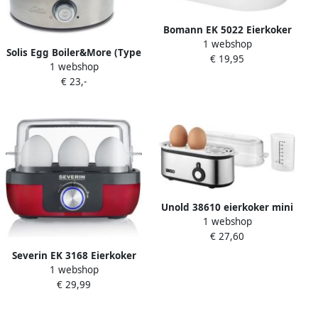
Bomann EK 5022 Eierkoker
1 webshop
6 Eieren wit
Solis Egg Boiler&More (Type
€ 19,95
1 webshop
827) | Stoom- en
€ 23,-
Kookapparaten |
Keuken&Koken
Keukenapparaten | 81947
Unold 38610 eierkoker mini
1 webshop
€ 27,60
Severin EK 3168 Eierkoker
1 webshop
Rood metallic rvs-zwart 1-6
€ 29,99
eieren