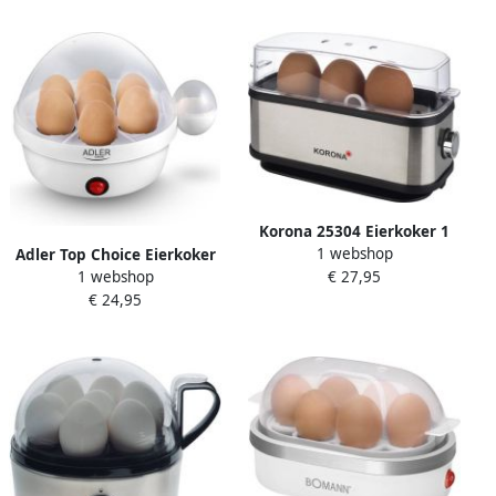
Korona 25304 Eierkoker 1
1 webshop
tot 3 eieren Single-eierkoker
Adler Top Choice Eierkoker
€ 27,95
1 webshop
RVS behuizing Met
voor 7 eieren 450 Watt
€ 24,95
eierhouder maatbeker en
eiersteker 210 watt