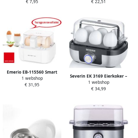
€ 7,95
€ 22,51
Rood 6x4.5x3 cm Kunststof
Maatbeker Eierrek en
Verkleurend
Eierprikker 230V 320-380W
Waarschuwingssignaal
Antislip Zacht Medium of
Hardgekookte Eieren
Emerio EB-115560 Smart
Severin EK 3169 Eierkoker –
1 webshop
Eierkoker Engels-talig
1 webshop
Voor 6 eieren –
€ 31,95
€ 34,99
Pocheerinzet –
Elektronische
kooktijdregeling