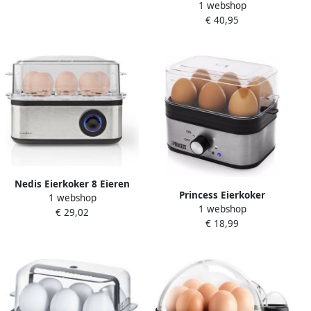
1 webshop
eieren warmhoudfunctie
€ 40,95
Inclusief pocheertray BPA
vrij RVS
Nedis Eierkoker 8 Eieren
Princess Eierkoker
1 webshop
Maatbeker Aluminium
1 webshop
elektrisch 262041 Eierkoker
€ 29,02
Zwart
€ 18,99
– Geschikt voor 1 tot 6
eieren – Eierkoker met
timer inclusief gratis
maatbeker