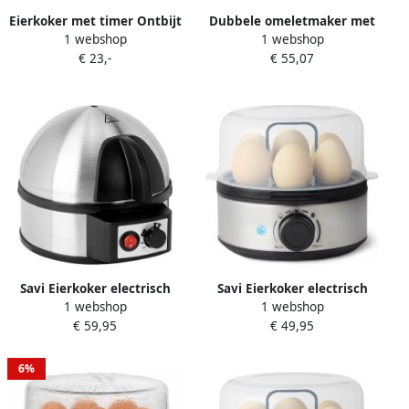
Eierkoker met timer Ontbijt
Dubbele omeletmaker met
1 webshop
1 webshop
bereiden Dubbele
antiaanbakplaten dubbele
€ 23,-
€ 55,07
verdieping 6 eieren Zwart
eierkoker bereidt direct 2
omeletten zonder om te
draaien. Geschikt voor
olievrij of vetarm koken
eenvoudig schoon te maken
vermogen 850W
Savi Eierkoker electrisch
Savi Eierkoker electrisch
1 webshop
1 webshop
Eierkoker met timer Zwart
Eierkoker met timer Zwart
€ 59,95
€ 49,95
Zilver 22cm x 16cm x 19cm
Grijs ‎21cm x 15cm x 17cm
6%