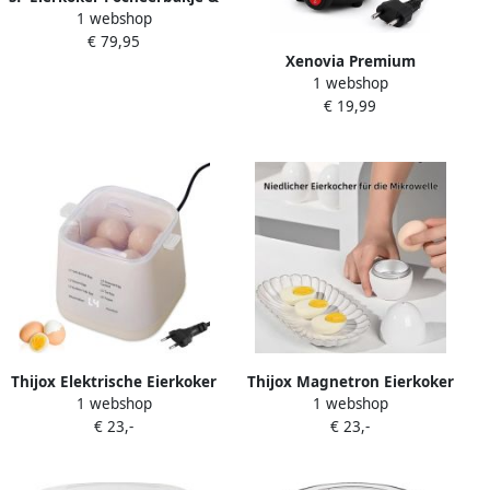
1 webshop
Eierprikker Compact
€ 79,95
Ontwerp Zwart 19cm x
Xenovia Premium
14cm x 13cm
1 webshop
Eierenkoker 14 eieren
€ 19,99
tegelijk Zwart Eierkoker
(Zacht Medium Hard
gekookt) eierkoker
elektrisch Inclusief
maatbeker Eenvoudig
schoon te maken
Thijox Elektrische Eierkoker
Thijox Magnetron Eierkoker
1 webshop
1 webshop
voor 4-6 Eieren met Touch-
voor 1 of 4 Eieren Snel en
€ 23,-
€ 23,-
knop Slimme Reservering
Gemakkelijk Ontbijt Perfect
Multifunctionele
voor Kantoor en Thuis
Stoomfunctie voor Zacht- en
Ideaal voor Zacht Waszacht