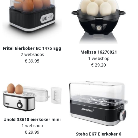
Fritel Eierkoker EC 1475 Egg
Melissa 16270021
2 webshops
cooker Elektrische ei-
1 webshop
Elektrische Eierkoker 7
€ 39,95
kooktoestel 400W Zwart 1-6
€ 29,20
eieren Ideaal voor Pasen
eieren
Zwart
Unold 38610 eierkoker mini
1 webshop
€ 29,99
Steba EK7 Eierkoker 6