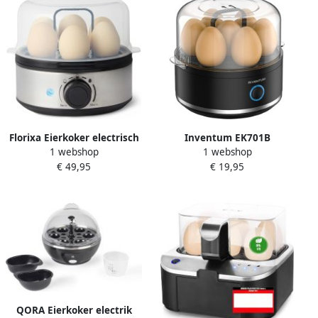
Hardgekookt Ideaal vo
of Hard Ge
Florixa Eierkoker electrisch
Inventum EK701B
1 webshop
1 webshop
Eierkoker met timer Zwart
elektrische eierkoker Voor 1
€ 49,95
€ 19,95
Antraciet -‎19cm x 19cm x
tot 7 eieren Zwart
16cm
QORA Eierkoker electrik