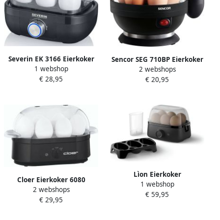
Severin EK 3166 Eierkoker
Sencor SEG 710BP Eierkoker
1 webshop
Electrisch 6 eieren matt
2 webshops
Luxe Zwart
€ 28,95
zwart
€ 20,95
Lìon Eierkoker
Cloer Eierkoker 6080
1 webshop
Automatische Uitschakeling
2 webshops
Eierkoker
€ 59,95
Eierkoker met Pocheerbakj
€ 29,95
Zwart 19cm x 14cm x 13cm