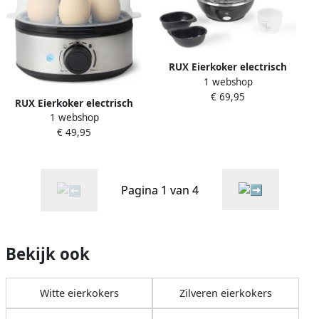
Gezonde Maaltijd
RUX Eierkoker electrisch
1 webshop
Eierkoker met timer Zwart-
€ 69,95
‎16xm x 16xm x 16cm; 0.8 kg
RUX Eierkoker electrisch
1 webshop
Eierkoker met timer Zwart
€ 49,95
‎‎20cm x 20cm x 20cm; 605 g
Pagina 1 van 4
Bekijk ook
Witte eierkokers
Zilveren eierkokers