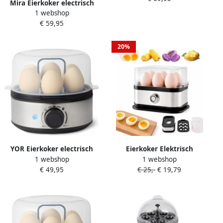
Mira Eierkoker electrisch
1 webshop
Eierkoker met timer Zwart
€ 59,95
Grijs 22cm x 16cm x 19cm
20%
YOR Eierkoker electrisch
Eierkoker Elektrisch
1 webshop
1 webshop
Eierkoker met timer Zwart
Eistoomapparaat Snel
€ 49,95
€ 25,-
€ 19,79
Zilver ‎‎20cm x 20cm x 20cm;
Koken Zacht Hard
605 g
Gepocheerd Rvs Behuizing
Duurzaam Design 6 Eieren
Capaciteit Compact
Formaat 1 Stuk Inclusief
Meetbeker Voor Ontbijt