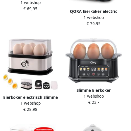
1 webshop
Eierkoker met timer Zwart
€ 69,95
‎16cm x 16cm x 16cm
QORA Eierkoker electric
1 webshop
Eierkoker met timer Zwart
€ 79,95
19cm x 18cm x 15cm
Slimme Eierkoker
1 webshop
Elektrische Koker Ontbijt
Eierkoker electrisch Slimme
€ 23,-
Maken LCD Timer 6 Eieren
1 webshop
Eierkoker Met
Zwart
€ 28,98
Automatische Uitschakeling
Multifunctioneel Snelkoken
Ondersteunt Hard Medium
Zachtgekookte Eieren