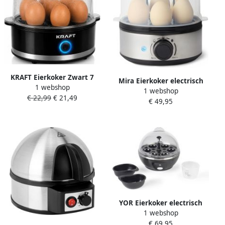
KRAFT Eierkoker Zwart 7
Mira Eierkoker electrisch
1 webshop
Eieren Elektrisch Eieren
1 webshop
Eierkoker met timer Zwart
€ 22,99
€ 21,49
Koken
€ 49,95
‎21cm x 15cm x 17cm
YOR Eierkoker electrisch
1 webshop
Eierkoker met timer Zwart-
€ 69,95
‎16xm x 16xm x 16cm; 0.8 kg