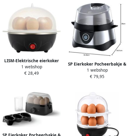
LISM-Elektrische eierkoker
SP Eierkoker Pocheerbakje &
1 webshop
capaciteit Geschikt voor 7
1 webshop
Eierprikker Compact
€ 28,49
eieren Geschikt voor het
€ 79,95
Ontwerp Zwart 19cm x
koken van eieren en het
20cm x 17cm
stomen van groenten
transparant deksel ideaal
Geschikt voor het bereiden
van ontbijt
SP Eierkoker Pocheerbakje &