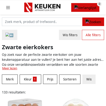
Wis filters
Alle filters
Zwarte eierkokers
Op zoek naar de perfecte zwarte eierkoker om jouw
keukenapparatuur aan te vullen? Je bent hier aan het juiste adres!
Op onze vergelijkingswebsite vergelijken we alle soorten zwarte
Meer lezen
eierkokers voor je, zodat je de best passende eierkoker gemakkelijk
en snel kunt vinden. Zo zijn vanaf nu perfect gekookte eitjes altijd
Merk
Kleur
1
Prijs
Sorteren
Wis
binnen handbereik!
133 resultaten: