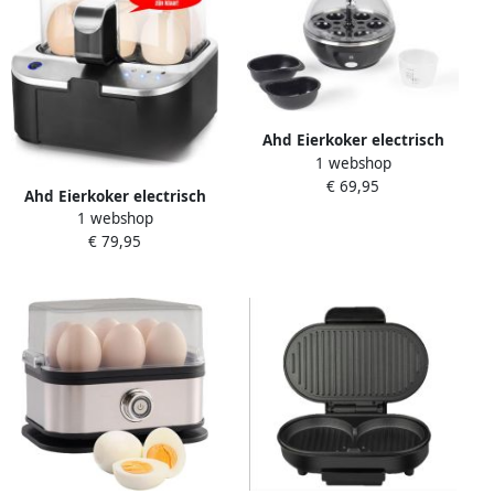
Knopgestuurd Bediening-
Voor 6 Eieren
Ahd Eierkoker electrisch
1 webshop
Eierkoker met timer Zwart-
€ 69,95
‎16xm x 16xm x 16cm; 0.8 kg
Ahd Eierkoker electrisch
1 webshop
Eierkoker met timer
€ 79,95
Roestvrij Staal -Zilver- 19cm
x 18cm x 15cm; 1.1 kg