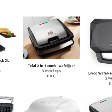
ck XL
roque-
Tefal 2-in-1-combi-wafelijzer
5
3 webshops
orm en
SW852D Snack Collection platen
Livoo Wafel- 
€ 83,-
 platen
met antiaanbaklaag geschikt
2 w
DOP232 Kookopp
g
voor de vaatwasser vele functies
€
cm Plaatd