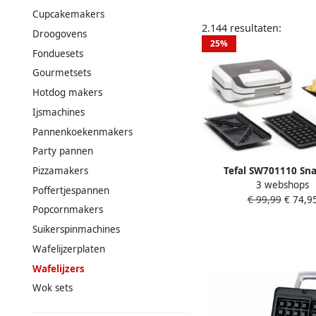
Cupcakemakers
2.144 resultaten:
Droogovens
25%
Fonduesets
Gourmetsets
Hotdog makers
Ijsmachines
Pannenkoekenmakers
Party pannen
Tefal SW701110 Sna
Pizzamakers
3 webshops
multifunctionele c
Poffertjespannen
€ 99,99
€ 74,9
apparatuur extra-w
Popcornmakers
scheve verwijderbare
Suikerspinmachines
verticale opsla
Wafelijzerplaten
Wafelijzers
Wok sets