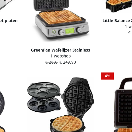
et platen
Little Balance
1 w
 + Luikse
grill in 1 
€
cream
afneembare pl
sandwiches pan
GreenPan Wafelijzer Stainless
1 webshop
Steel (incl. 2 sets wafelplaten)
€ 263,-
€ 249,90
PFAS-vrije keramische
antiaanbaklaag
4%