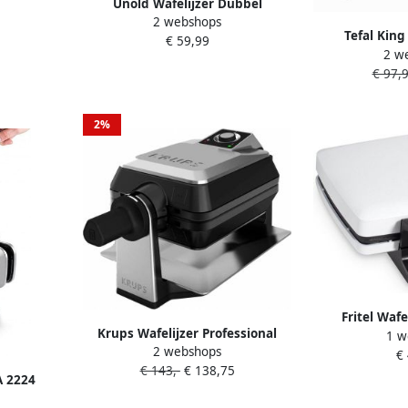
Unold Wafelijzer Dubbel
2 webshops
wafelijzer 48241
Tefal Kin
€ 59,99
2 w
Wafelijzer Ant
€ 97,
Grote Wafels U
Regelbare Th
2%
Fritel Waf
Krups Wafelijzer Professional
1 w
Wafelmaker m
2 webshops
voor 2 dikke wafels
€
Wafelmach
€ 143,-
€ 138,75
vaatwasmachinebestendige
Aanbaklaag Wa
A 2224
platen 7 bruiningsniveaus en
4x7 Wafel Trad
ill