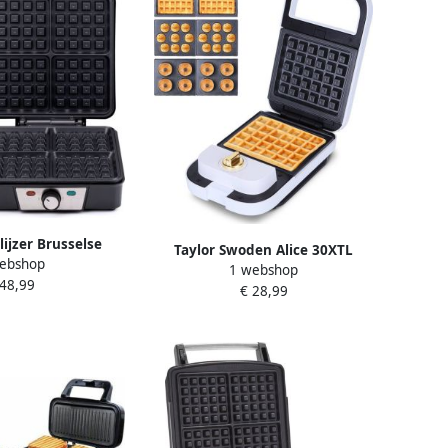
lijzer Brusselse
Taylor Swoden Alice 30XTL
ebshop
nbaklaag 4 Wafels
1 webshop
Wafelijzer 3-in-1 600W Wit
 48,99
200W
€ 28,99