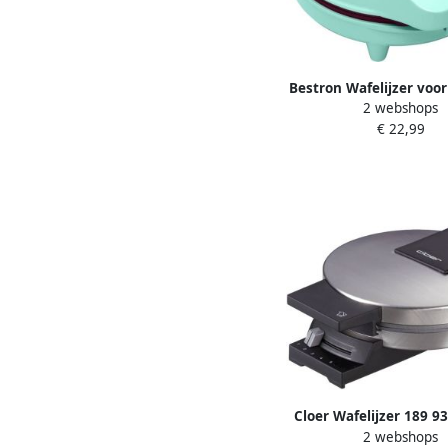
Bestron Wafelijzer voor
2 webshops
hartwafels Wafelmak
€ 22,99
wafels in hartvor
indicatielampje & anti
retro-design 700 Wa
Cloer Wafelijzer 189 9
2 webshops