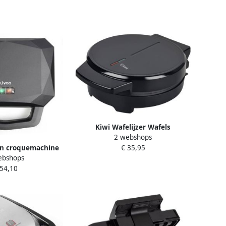
Kiwi Wafelijzer Wafels
2 webshops
Wafelmaker 5 Wafels ⌀ 20
€ 35,95
en croquemachine
centimeter Zwart
ebshops
ervlak: 12 5 x 23
 54,10
iepte: 1 5 cm