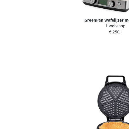
GreenPan wafelijzer m
1 webshop
voor klassieke wafels
€ 250,-
Brusselse wafels 