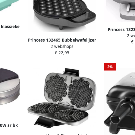
 klassieke
Princess 1323
er voor
2 w
hartvormig
m met
Princess 132465 Bubbelwafelijzer
€
Regelbare t
aanbaklaag
2 webshops
– Bubble wafel – Zeshoekige
standen Anti 
tt mint
€ 22,95
wafel Roteerfunctie 700W
vrij Zil
IJshoorn maker Anti aanbaklaag
2%
30W sr bk