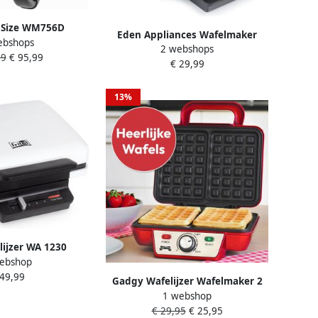
g Size WM756D
Eden Appliances Wafelmaker
ebshops
i-aanbaklaag Voor
2 webshops
Eden ED-7013 Wafelijzer met
99
€ 95,99
itneembare Platen
€ 29,99
instelbare bruiningsgraad –
ermostaat 1200W
Wafelijzer voor klassieke
Belgische wafels met anti-
13%
aanbaklaag zwart
elijzer WA 1230
ebshop
et Vaste Platen
 49,99
ine met Anti-
Gadgy Wafelijzer Wafelmaker 2
felbakijzer voor
1 webshop
Wafels per keer Waffle Maker
itionele Belgische
€ 29,95
€ 25,95
Anti-Aanbaklaag 1000 Watt