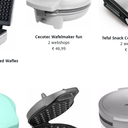
Cecotec Wafelmaker fun
Tefal Snack C
2 webshops
GoFrestone 3 in 1 700W
2 w
Contactgrill
€ 46,99
€
verschillende 
wafels panini's
d ​​Wafles
Anti-a
zer echte
elgische
lver