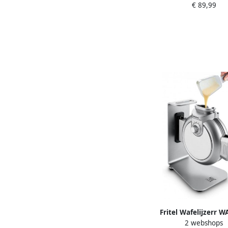
€ 89,99
Fritel Wafelijzerr W
2 webshops
Wafelmaker Top f