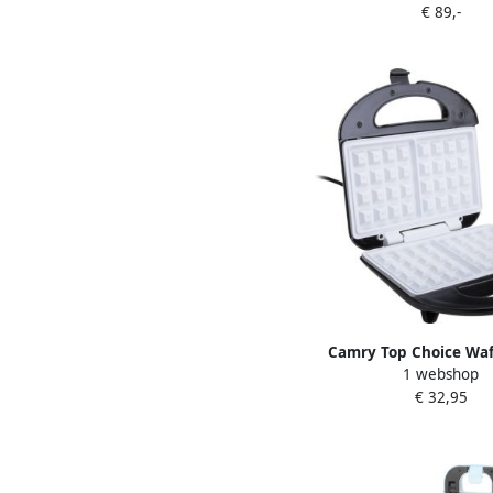
€ 89,-
Wafelmachine met 
aanbaklaag 4 Dikke Ron
Wafels Verticaal Wafe
met 5 Bruiningsniveau
800W
Camry Top Choice Wa
1 webshop
met keramische coatin
€ 32,95