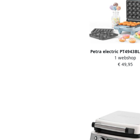
Petra electric PT4943
1 webshop
3 in 1 Wafelijzer (2 waf
€ 49,95
maker (4 donuts) en 
maker (16 cakep
Uitneembare en verwi
platen Blauw