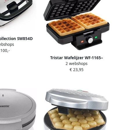
ollection SW854D
ebshops
 & Tosti-ijzer 4
 100,-
Platen voor tosti's
 en poffertjes- RVS
Tristar Wafelijzer WF-1165–
anbaklaag
2 webshops
Wafelmaker met Anti-aanbaklaag
€ 23,95
Voor 2 wafels Regelbare
thermostaat en indicatielampje
Zwart