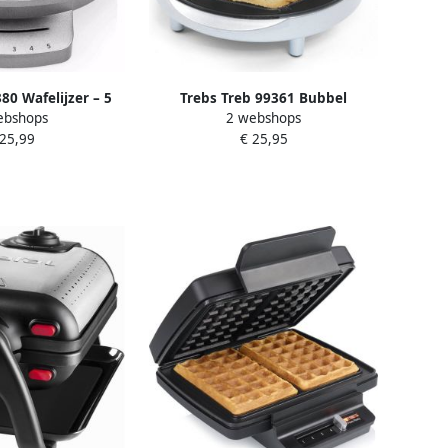
80 Wafelijzer – 5
Trebs Treb 99361 Bubbel
ebshops
2 webshops
e wafels 1200W
wafelmaker met indicatielampje
 25,99
€ 25,95
hermostaat – 5
en anti-aanbaklaag Zilver
aanbaklaag PFAS-
ver Gaufrier