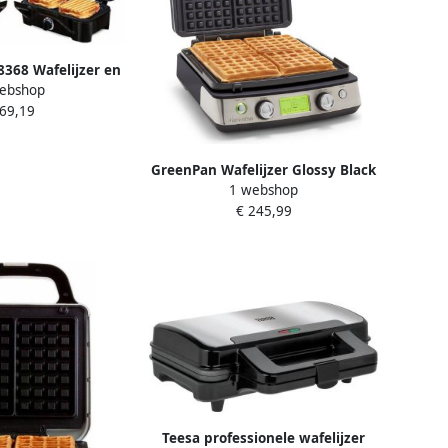
 8368 Wafelijzer en
ebshop
apparaat 2 sets
 69,19
aten voor wafels
ini's grillen PFAS
vrij
GreenPan Wafelijzer Glossy Black
1 webshop
(incl. 2 sets wafelplaten) PFAS-
€ 245,99
vrije keramische antiaanbaklaag
Teesa professionele wafelijzer