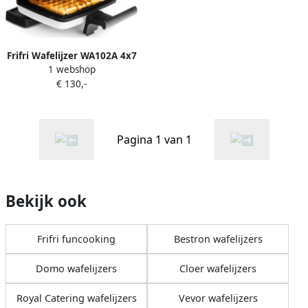
Frifri Wafelijzer WA102A 4x7
1 webshop
| Wafelijzers |
€ 130,-
Keuken&Koken
Keukenapparaten |
5412144810097
Pagina 1 van 1
Bekijk ook
Frifri funcooking
Bestron wafelijzers
Domo wafelijzers
Cloer wafelijzers
Royal Catering wafelijzers
Vevor wafelijzers