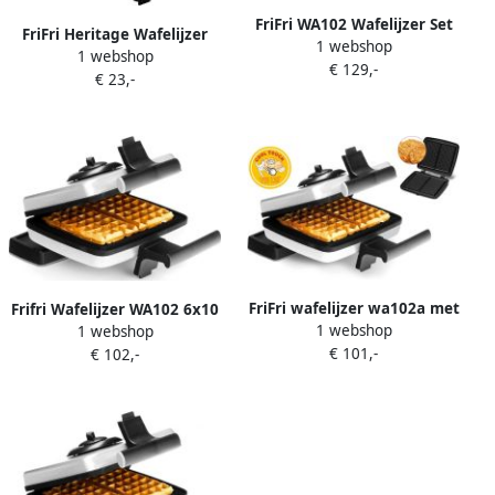
FriFri WA102 Wafelijzer Set
FriFri Heritage Wafelijzer
1 webshop
1200 Watt Belgische wafels
1 webshop
Traditionele Wafels Cool
€ 129,-
+ Croque tosti vorm + Cool
€ 23,-
Touch 1200 W
Touch-behuizing
FriFri wafelijzer wa102a met
Frifri Wafelijzer WA102 6x10
1 webshop
extra bakplaat voor fijne
1 webshop
| Wafelijzers |
€ 101,-
galetten
€ 102,-
5412144890075