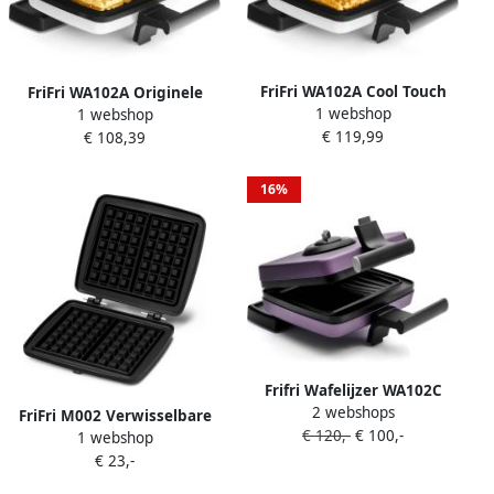
FriFri WA102A Cool Touch
FriFri WA102A Originele
1 webshop
Wafelijzer Inclusief platen
1 webshop
Belgische Wafelijzer 1200
€ 119,99
voor 6 x 10 Galettes 1200W
€ 108,39
Watt gietijzer patroon 6x10
Verwisselbare Platen 180°
2 wafels per keer regelbare
Rotatie Cool Touch
temperatuur
16%
Veiligheid 2 Jaar Garantie
Frifri Wafelijzer WA102C
2 webshops
Croque Monsieur |
FriFri M002 Verwisselbare
€ 120,-
€ 100,-
Wafelijzers |
1 webshop
bakplaat Belgische Wafels
5412144890020
€ 23,-
4x7 Geschikt voor
Wafelijzers