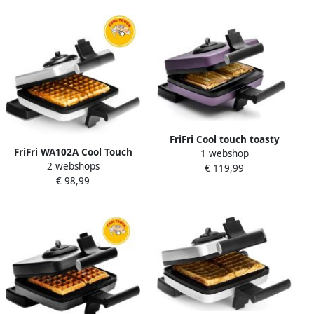
FriFri Cool touch toasty
FriFri WA102A Cool Touch
1 webshop
wafelijzer (paars) Inclusief
2 webshops
Wafelijzer Inclusief platen
€ 119,99
platen voor Croque-
€ 98,99
voor 4 x 7 Traditionele
Monsieur
Wafels 1200W
Verwisselbare Platen 180°
Rotatie Cool Touch
Veiligheid 2 Jaar Garantie