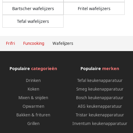
Bartscher wafelijzers
Fritel wafelijzers
Tefal wafelijzers
Frifri
Funcooking
Wafelijzers
Populaire
categorieën
Populaire
merken
Drinken
Tefal keukenapparatuur
Koken
Smeg keukenapparatuur
Mixen & snijden
Bosch keukenapparatuur
Opwarmen
AEG keukenapparatuur
Bakken & frituren
Tristar keukenapparatuur
Grillen
Inventum keukenapparatuur