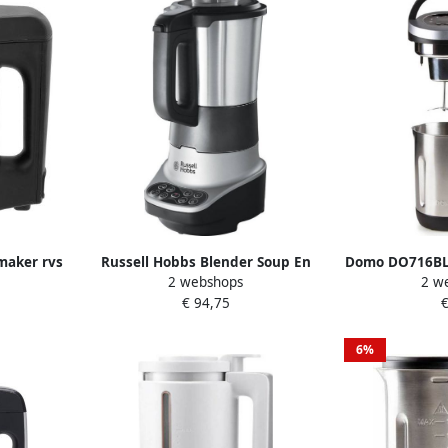
maker rvs
Russell Hobbs Blender Soup En
Domo DO716BL 
2 webshops
2 w
Blend | Blenders |
– 7 programma 
€ 94,75
€
Keuken&Koken Keukenapparaten
– 
| 21480-56
6%