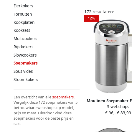
Eierkokers
172 resultaten:
Fornuizen
12%
Kookplaten
Kooksets
Multicookers
Rijstkokers
Slowcookers
Soepmakers
Sous vides
Stoomkokers
Een overzicht van alle
soepmakers
.
Moulinex Soepmaker E
Vergelijk deze 172 soepmakers van 5
3 webshops
LM841B10 | Soepma
betrouwbare webshops op model,
€ 96,-
€ 83,99
prijs en maat. Hierdoor vind deze
301666724261
soepmakers voor de beste prijs en
sale.