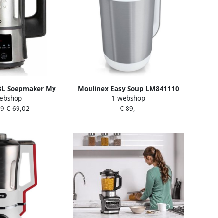
L Soepmaker My
Moulinex Easy Soup LM841110
ebshop
1 webshop
 1 2L 6 programma
Soepmaker 1000W 1 2L Wit RVS
99
€ 69,02
€ 89,-
ituur en sojamelk
– Zwart