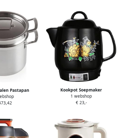
Kookpot Soepmaker
talen Pastapan
1 webshop
ebshop
Theeapparaat Kruiden Bereiden
epmaker Koken en
€ 23,-
473,42
Automatisch Koken 4L Capaciteit
n Constructie 20
Wit
verkleurig