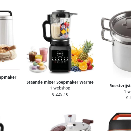
oepmaker
Staande mixer Soepmaker Warme
 Maken 10
Roestvrijs
1 webshop
maaltijden maken 12
er Wit
1 w
Pastakoker So
€ 229,16
automatische programma's 17
€ 
Stomen 3-lage
liter kan Wit
cm Zil