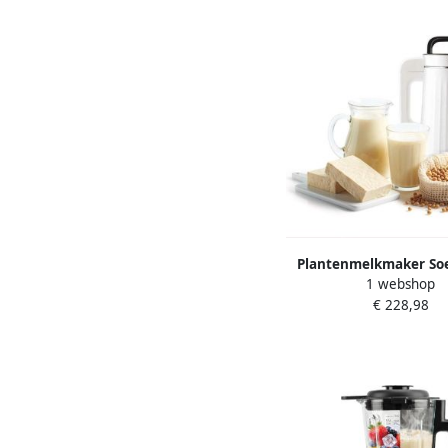
Plantenmelkmaker S
1 webshop
Notenmelk Zelf Drank
€ 228,98
Programma's 13 Lit