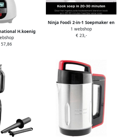
Ninja Foodi 2-in-1 Soepmaker en
1 webshop
Blender 1 7 liter Glazen Kan 10
ational H.koenig
€ 23,-
Kookprogramma&apos;s
ebshop
er blender
HB150EU
157,86