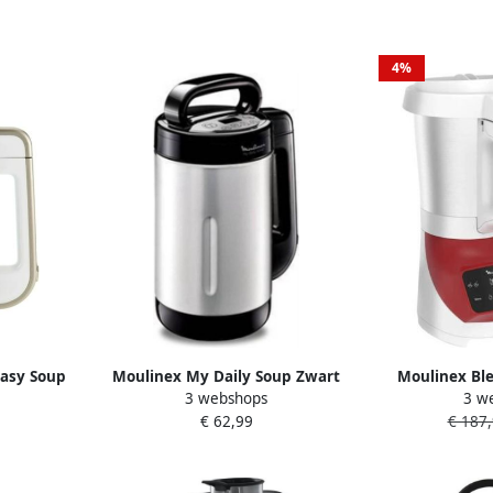
4%
asy Soup
Moulinex My Daily Soup Zwart
Moulinex Bl
3 webshops
3 w
kers |
LM542810 | Soepmakers |
LM924500 
€ 62,99
€ 187
2
3016661150500
Keuken&Koken
| 3045