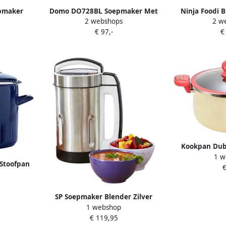
epmaker
Domo DO728BL Soepmaker Met
Ninja Foodi 
2 webshops
2 w
RVS – 6
sauteerfunctie 2 L 7
HB150 |
€ 97,-
€
Blender
programma's Blender RVS Zwart
06223
urtmaker
ruik
Kookpan Dub
1 w
Stoofpan Soe
Stoofpan
€
Garen Warmtev
m Garen
31 cm B
 8.7 Liter
SP Soepmaker Blender Zilver
1 webshop
18cm x 21cm x 34cm
€ 119,95