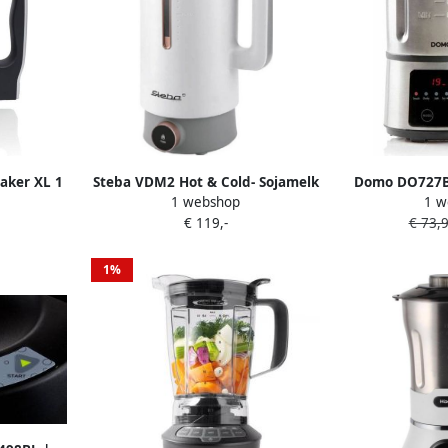
aker XL 1
Steba VDM2 Hot & Cold- Sojamelk
Domo DO727B
1 webshop
1 w
izing 6
maker amandelmelk Soepmaker
Soup Express –
€ 119,-
€ 73,
erde
smoothies babyvoeding 600 ml
s – Voor conf
10 automatische programma's
RVS 
1%