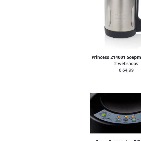
Princess 214001 Soepm
2 webshops
6 L inhoud RVS behu
€ 64,99
voorgeprogramme
instellingen