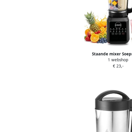
Staande mixer Soe
1 webshop
aanrecht Warme dran
€ 23,-
12 automatische pro
1.7 liter kan W