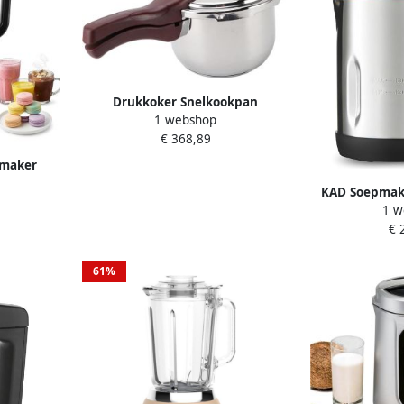
Drukkoker Snelkookpan
1 webshop
Soepmaker Gezond Koken
€ 368,89
Roestvrij Staal 304 9L Zilver
pmaker
ken maken
KAD Soepmak
gramma's
1 w
Soup Maker 
it
€ 
Soepmaker met
Zwart Zilver 
61%