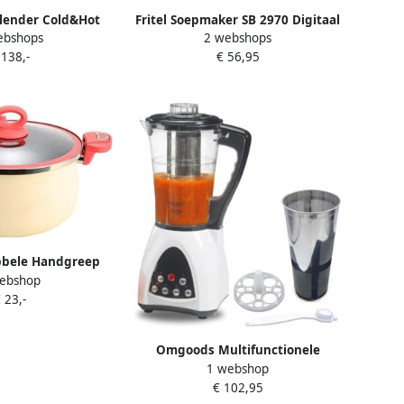
Blender Cold&Hot
Fritel Soepmaker SB 2970 Digitaal
ebshops
2 webshops
 Blenders |
Soepbereider Soepmachine 1 6L
 138,-
€ 56,95
56233804
900W 6 Functies
Veiligheidsdeksel Keep Warm
Functie
bele Handgreep
ebshop
pmaker Langzaam
 23,-
erdeling Coating
reed Zwart
Omgoods Multifunctionele
1 webshop
Soepmaker met 6 Programma's
€ 102,95
en Warmhoudfunctie