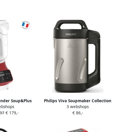
ender Soup&Plus
Philips Viva Soupmaker Collection
ebshops
3 webshops
| Blenders |
HR2203 80 | Soepmakers |
,97
€ 179,-
€ 86,-
 Keukenapparaten
Keuken&Koken Keukenapparaten
380016026
| HR2203 80