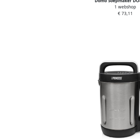
Domo Soepmaker DO
1 webshop
Soepmakers | Keuke
€ 73,11
Keukenapparaten | 