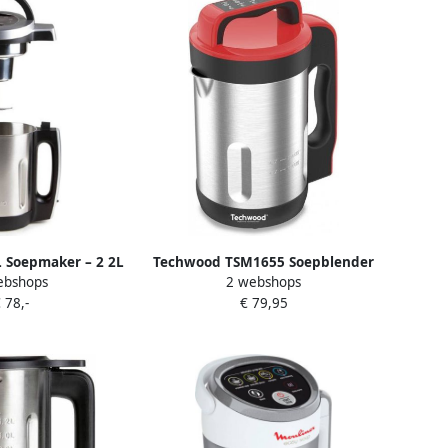
Soepmaker – 2 2L
Techwood TSM1655 Soepblender
ebshops
2 webshops
s – Blender – RVS
1.6 liter rvs 6 programma's
 78,-
€ 79,95
Zwart