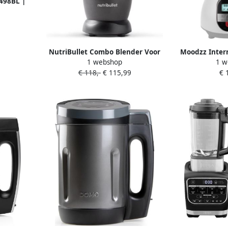
498BL |
n&Koken
DO498BL
NutriBullet Combo Blender Voor
Moodzz Intern
1 webshop
1 w
warme & koude bereidingen
soepmak
€ 118,-
€ 115,99
€ 
Automatische Uitschakeling
1200W Power Blender Soepmaker
3 Drinkbekers en Pitcher Grijs