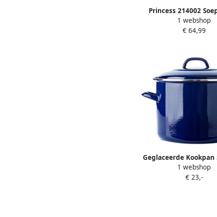
Princess 214002 So
1 webshop
Family XL – 2 liter– 
€ 64,99
programma's 1000W 
Smoothiemaker yogh
Warm en koud geb
Geglaceerde Kookpan 
1 webshop
Soepmaker Langzaa
€ 23,-
Lichtgewicht Alternatief
Kobaltblauw