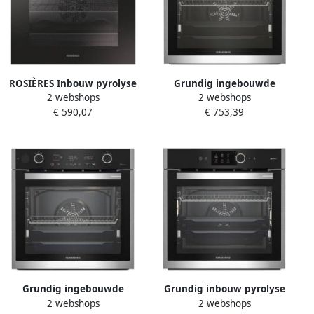
ROSIÈRES Inbouw pyrolyse
Grundig ingebouwde
2 webshops
2 webshops
oven met pulswarmte
pyrolyse oven
€ 590,07
€ 753,39
ROSIERES RFC3OP5579IN
GEBM19400BPHI roestvrij
zwart koude deur 60x60x57
staal koude deur 72 L
cm
Grundig ingebouwde
Grundig inbouw pyrolyse
2 webshops
2 webshops
pyrolyse oven
oven GEBM19600BPH