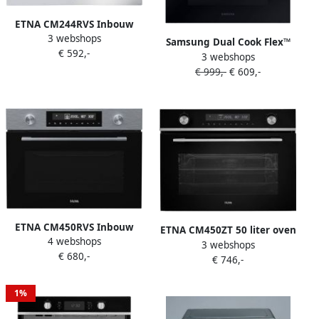
ETNA CM244RVS Inbouw
3 webshops
Combi-Magnetron 44L
Samsung Dual Cook Flex™
€ 592,-
Magnetron Oven en Grill 20
3 webshops
Oven 4-serie NV7B4550VAK
Automatische Programma's
€ 999,-
€ 609,-
U1
RVS Kinderslot 36 cm
Draaiplateau
ETNA CM450RVS Inbouw
ETNA CM450ZT 50 liter oven
4 webshops
Combi-Oven 50L Turbo
3 webshops
met magnetronfunctie LED
€ 680,-
Hetelucht RVS 13
€ 746,-
verlichting Kindererslot
Automatische Programma's
Klapdeur Draaiknoppen en
LED Display Kinderslot 50 –
tiptoetsen 24 uurs
1%
250°C
tijdsaanduiding