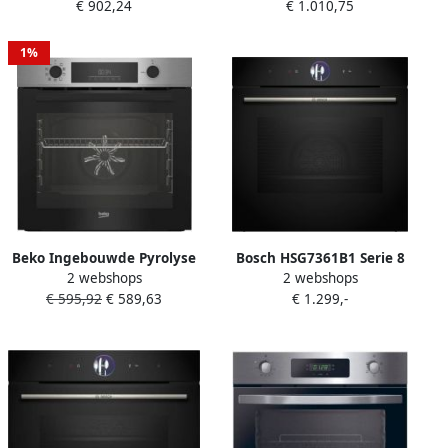
€ 902,24
€ 1.010,75
GEBD19401BPH roestvrij
donker roestvrij staal koude
staal koude deur 72 L
deur 71 L
1%
Beko Ingebouwde Pyrolyse
Bosch HSG7361B1 Serie 8
2 webshops
2 webshops
Oven met geforceerde
Inbouwoven met stoom
€ 595,92
€ 589,63
€ 1.299,-
warmte BBIM11300XMP
Roestvrij staal Koude deur
72L 59 4 cm