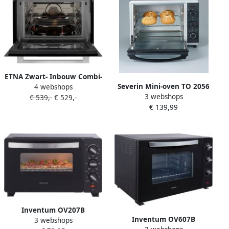
ETNA Zwart- Inbouw Combi-
Severin Mini-oven TO 2056
4 webshops
Magnetron 44L Magnetron
3 webshops
Luchtcirculatie boven- en
€ 539,-
€ 529,-
Oven en Grill 20
€ 139,99
onderwarmte afzonderlijk
Automatische Programma's
of gecombineerd
RVS Kinderslot 36 cm
schakelbaar
Draaiplateau
Inventum OV207B
Inventum OV607B
3 webshops
Vrijstaande mini oven 20L