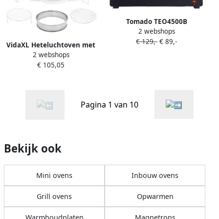
Tomado TEO4500B
2 webshops
Vrijstaande oven 45 Liter
€ 129,-
€ 89,-
2000 Watt Hetelucht 3
VidaXL Heteluchtoven met
insteekniveau&apos;s
2 webshops
uitbreidingsring en timer
Zwart
€ 105,05
1400 W 17 L
Pagina 1 van 10
Bekijk ook
Mini ovens
Inbouw ovens
Grill ovens
Opwarmen
Warmhoudplaten
Magnetrons