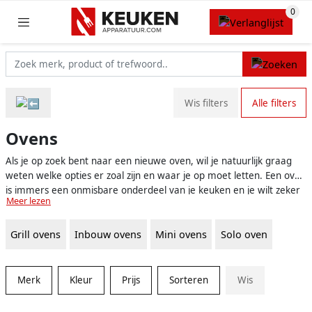
Wis filters
Alle filters
Ovens
Als je op zoek bent naar een nieuwe oven, wil je natuurlijk graag
weten welke opties er zoal zijn en waar je op moet letten. Een oven
is immers een onmisbare onderdeel van je keuken en je wilt zeker
Meer lezen
weten dat je de juiste keuze maakt. Gelukkig zijn er veel
verschillende ovens op de markt, waardoor er altijd wel een model
Grill ovens
Inbouw ovens
Mini ovens
Solo oven
is dat aan jouw wensen en eisen voldoet. Zo zijn er traditionele
ovens, maar ook stoomovens, combi-ovens en zelfs ovens met
pyrolyse functie.
Merk
Kleur
Prijs
Sorteren
Wis