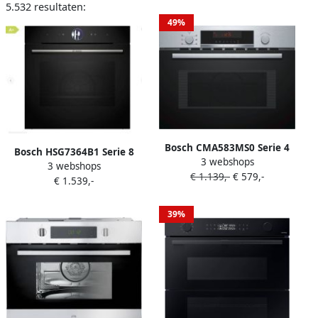
5.532 resultaten:
49%
Bosch CMA583MS0 Serie 4
Bosch HSG7364B1 Serie 8
3 webshops
Inbouw Combi-magnetron
3 webshops
Inbouwoven met stoom
€ 1.139,-
€ 579,-
60 x 45 cm Hetelucht:
€ 1.539,-
60cm x 60 cm Air Fry-
perfecte resultaten dankzij
functie: voor perfect en
een optimale
gezonde gefrituurde
39%
warmteverdeling RVS LCD
gerechten PerfectBake Plus:
display
regelt zelf de instellingen