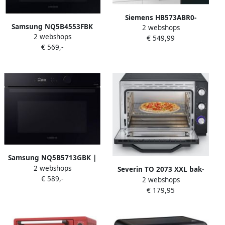
Siemens HB573ABR0-
Samsung NQ5B4553FBK
2 webshops
Multifunctionele Elektrische
2 webshops
Serie 4 Inbouw
€ 549,99
Oven-Pulsed Air-71 L-
€ 569,-
combimagnetron 50 L
Pyrolyse-A-Roestvrij Staal
Stoomreiniging- Bediening
via app
Samsung NQ5B5713GBK |
2 webshops
Microgolfovens |
Severin TO 2073 XXL bak-
€ 589,-
Keuken&Koken
2 webshops
en toastoven 60 liter 2200
Microgolf&Ovens |
€ 179,95
Watt
8806094348484