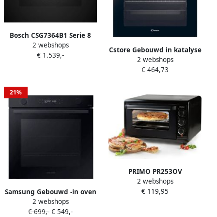
Bosch CSG7364B1 Serie 8
2 webshops
Inbouwoven Stoomoven 47L
Cstore Gebouwd in katalyse
€ 1.539,-
60 x 45 cm Air Fry-functie
2 webshops
Oven Natuurlijke convectie
TFT-display
€ 464,73
Candy FIDC X265 Zwart 70L
60 cm Klasse A
21%
PRIMO PR253OV
2 webshops
Vrijstaande Oven
€ 119,95
Samsung Gebouwd -in oven
Grillfunctie Kleine Oven 42L
2 webshops
enkele multifunctionele
Zwart
€ 699,-
€ 549,-
ventilator Pyrolyse