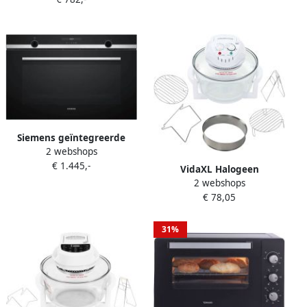
Titanium Full Touch Control
Turbo Hetelucht 13
Programma's LED Display
50 250°C
Siemens geïntegreerde
2 webshops
multifunctionele oven 112l
€ 1.445,-
90cm met roestvrijstalen
VidaXL Halogeen
pyrolyse vb578d0s0
2 webshops
heteluchtoven met
€ 78,05
uitbreidingsring 1400 W 17
L
31%