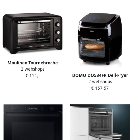
NV7B41307AK Black
59.5x59.6x57.0cm
Moulinex Tournebroche
2 webshops
Optimo OX485810 |
DOMO DO534FR Deli-Fryer
€ 114,-
Heteluchtovens |
2 webshops
Oven 10L Multifunctionele
Keuken&Koken
€ 157,57
friteuse: oven draaifunctie
Microgolf&Ovens |
en dehydrator 8
OX485810
programma&apos;s