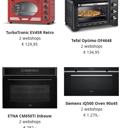
TurboTronic EV45R Retro
2 webshops
Elektrische Oven 45 liter
Tefal Optimo OF4648
€ 129,95
Rood
2 webshops
Vrijstaande Oven 33L
€ 134,95
Multifunctioneel Compact
Siemens iQ500 Oven 90x45
2 webshops
cm 9 syst ecoCl Full
€ 1.279,-
ETNA CM650Ti Inbouw
2 webshops
Combi-Oven 50L Black
€ 782,-