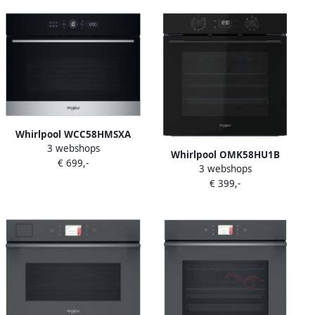
Whirlpool WCC58HMSXA
3 webshops
oven 48 l Zwart
Whirlpool OMK58HU1B
€ 699,-
Roestvrijstaal
3 webshops
Inbouw oven Zwart
€ 399,-