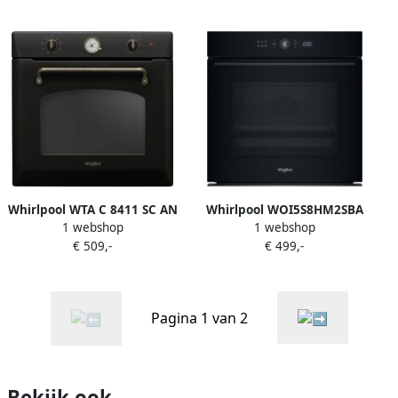
Whirlpool WTA C 8411 SC AN
Whirlpool WOI5S8HM2SBA
1 webshop
1 webshop
Inbouwoven 73 l 2600 W D
stoom toevoeging restant
€ 509,-
€ 499,-
label Antraciet
Pagina 1 van 2
Bekijk ook