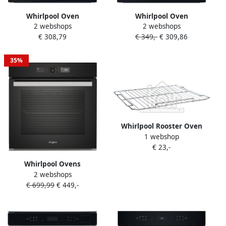
Whirlpool Oven
Whirlpool Oven
2 webshops
2 webshops
Multifunctioneel
Multifunctioneel
€ 308,79
€ 349,-
€ 309,86
OMR35HR0X |
OMR35HR0B |
Heteluchtovens |
Heteluchtovens |
8003437939228
8003437939204
35%
Whirlpool Rooster Oven
1 webshop
452x373mm AKZM654IX
€ 23,-
AKZM752WH 481010518218
Whirlpool Ovens
2 webshops
AKZ96240NB |
€ 699,99
€ 449,-
Heteluchtovens |
Keuken&Koken
Microgolf&Ovens | AKZ9
6240 NB