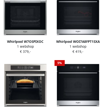
Whirlpool W7OSPIXOC
Whirlpool WOI7A8FPT1SXA
1 webshop
1 webshop
Inbouwoven 73 Liter Turbo
Inbouwoven Elektrisch -73 l
€ 379,-
€ 419,-
Hetelucht + Stoomfunctie
Stoom functie AirFry C label
(Uniek) Pyrolyse
Grill functie Zwart
Zelfreiniging (Meest
5%
Geavanceerd) 60 cm RVS
Zwart