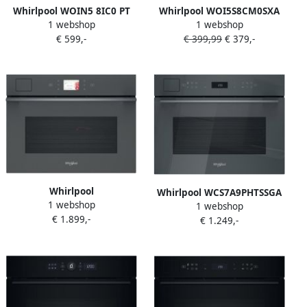
Whirlpool WOIN5 8IC0 PT
Whirlpool WOI5S8CM0SXA
1 webshop
1 webshop
Inbouwoven met hete lucht
inbouw oven multi hete
€ 599,-
€ 399,99
€ 379,-
lucht Airfry steam clean
Whirlpool
Whirlpool WCS7A9PHTSSGA
1 webshop
WCT11A9FHTSSMA 3-in-1
1 webshop
Inbouw combi stoomoven
€ 1.899,-
€ 1.249,-
Grijs