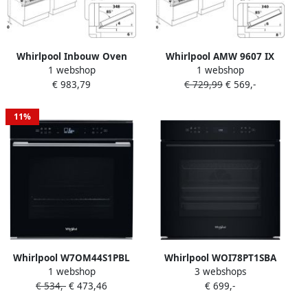
Whirlpool Inbouw Oven
Whirlpool AMW 9607 IX
1 webshop
1 webshop
W7ME450NB |
Inbouw combimagnetron
€ 983,79
€ 729,99
€ 569,-
Microgolfovens |
45 cm nismaat
Keuken&Koken
Microgolf&Ovens |
11%
8003437396601
Whirlpool W7OM44S1PBL
Whirlpool WOI78PT1SBA
1 webshop
3 webshops
inbouw elektrische oven
Inbouw oven Zwart
€ 534,-
€ 473,46
€ 699,-
kleur zwart zelfreinigend