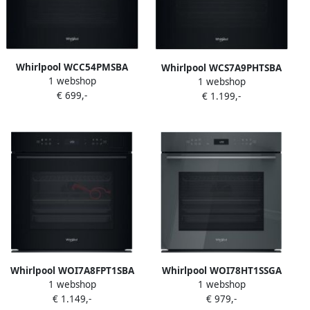
Whirlpool WCC54PMSBA
Whirlpool WCS7A9PHTSBA
1 webshop
Inbouw oven Zwart
1 webshop
Inbouw combi stoomoven
€ 699,-
€ 1.199,-
Zwart
Whirlpool WOI7A8FPT1SBA
Whirlpool WOI78HT1SSGA
1 webshop
1 webshop
Inbouw oven Zwart
Inbouw oven Grijs
€ 1.149,-
€ 979,-