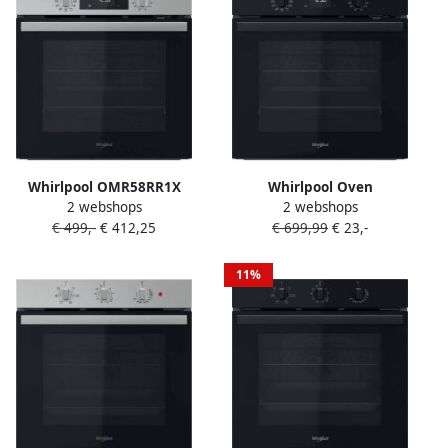
Whirlpool OMR58RR1X
Whirlpool Oven
2 webshops
2 webshops
inbouw oven Pyrolyse RVS
OMR58RR1B |
€ 499,-
€ 412,25
€ 699,99
€ 23,-
Heteluchtovens |
8003437939433
11%