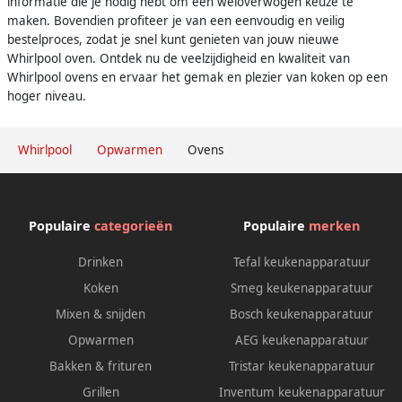
informatie die je nodig hebt om een weloverwogen keuze te
maken. Bovendien profiteer je van een eenvoudig en veilig
bestelproces, zodat je snel kunt genieten van jouw nieuwe
Whirlpool oven. Ontdek nu de veelzijdigheid en kwaliteit van
Whirlpool ovens en ervaar het gemak en plezier van koken op een
hoger niveau.
Whirlpool
Opwarmen
Ovens
Populaire
categorieën
Populaire
merken
Drinken
Tefal keukenapparatuur
Koken
Smeg keukenapparatuur
Mixen & snijden
Bosch keukenapparatuur
Opwarmen
AEG keukenapparatuur
Bakken & frituren
Tristar keukenapparatuur
Grillen
Inventum keukenapparatuur