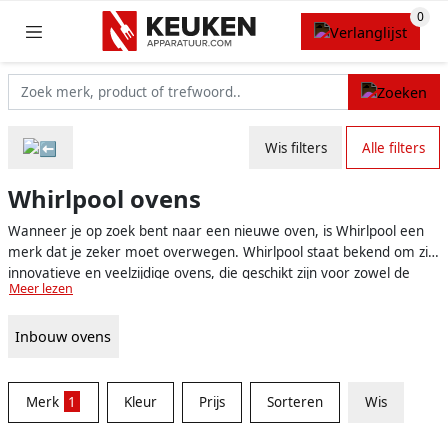
Wis filters
Alle filters
Whirlpool ovens
Wanneer je op zoek bent naar een nieuwe oven, is Whirlpool een
merk dat je zeker moet overwegen. Whirlpool staat bekend om zijn
innovatieve en veelzijdige ovens, die geschikt zijn voor zowel de
Meer lezen
beginnende als de ervaren thuiskok. In het assortiment van
Whirlpool vind je verschillende soorten ovens met uiteenlopende
Inbouw ovens
functionaliteiten en designs, zodat er altijd wel een oven is die bij
jouw wensen en keukenstijl past.
Merk
1
Kleur
Prijs
Sorteren
Wis