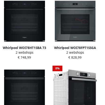
Whirlpool WOI78HT1SBA 73
Whirlpool WOI78FPT1SSGA
2 webshops
2 webshops
l 3450 W Zwart
oven 73 l Zwart Grijs
€ 748,99
€ 828,99
8%