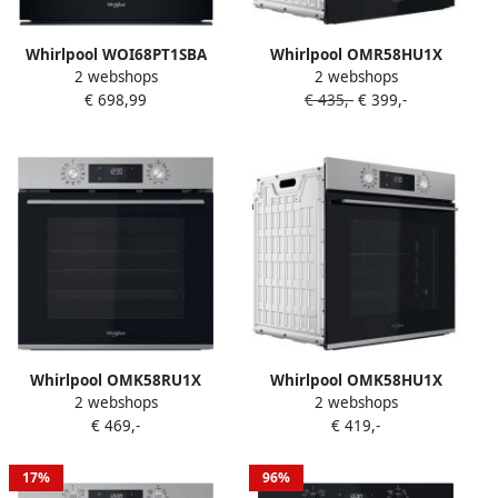
Whirlpool WOI68PT1SBA
Whirlpool OMR58HU1X
2 webshops
2 webshops
Inbouw oven Zwart
Inbouwoven Zwart 71 l
€ 698,99
€ 435,-
€ 399,-
Roestvrijstaal Zelfreinigend
Hydro Draaiknop Convectie
koken
Whirlpool OMK58RU1X
Whirlpool OMK58HU1X
2 webshops
2 webshops
Middelmaat Elektrische
Inbouw oven Grijs
€ 469,-
€ 419,-
oven 71 l 3300 W 71 l
Hydrolytisch + Pyrolytisch
17%
96%