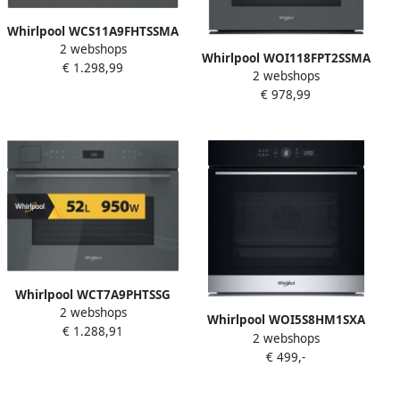
Whirlpool WCS11A9FHTSSMA
2 webshops
48 l Grijs
Whirlpool WOI118FPT2SSMA
€ 1.298,99
2 webshops
73 l Grijs
€ 978,99
Whirlpool WCT7A9PHTSSG
2 webshops
Zwart Grijs
Whirlpool WOI5S8HM1SXA
€ 1.288,91
Combinatiemagnetron
2 webshops
Inbouwoven 73 l Zwart
Ingebouwd 53 l 950 W
€ 499,-
Roestvrijstaal Zelfreinigend
Hydrolytisch Grill Stoom
koken Touch