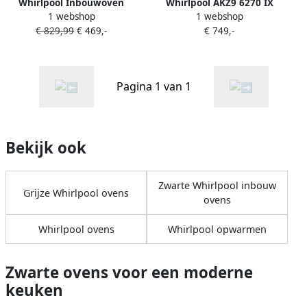
Whirlpool Inbouwoven
Whirlpool AKZ9 6270 IX
1 webshop
1 webshop
Model AKZ96290NB 73 liter
Inbouw oven Grijs
€ 829,99
€ 469,-
€ 749,-
Zwart 6th Sense SmartClean
Pagina 1 van 1
Bekijk ook
Zwarte Whirlpool inbouw
Grijze Whirlpool ovens
ovens
Whirlpool ovens
Whirlpool opwarmen
Zwarte ovens voor een moderne
keuken