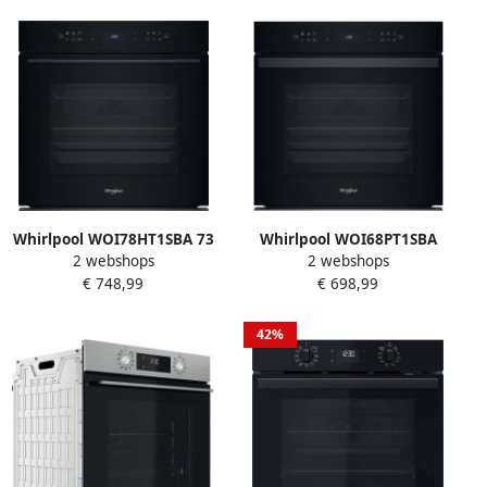
Whirlpool WOI78HT1SBA 73
Whirlpool WOI68PT1SBA
2 webshops
2 webshops
l 3450 W Zwart
Inbouw oven Zwart
€ 748,99
€ 698,99
42%