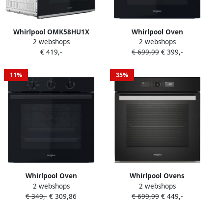
Whirlpool OMK58HU1X
Whirlpool Oven
2 webshops
2 webshops
Inbouw oven Grijs
OMR58RR1B |
€ 419,-
€ 699,99
€ 399,-
Heteluchtovens |
8003437939433
11%
35%
Whirlpool Oven
Whirlpool Ovens
2 webshops
2 webshops
Multifunctioneel
AKZ96240NB |
€ 349,-
€ 309,86
€ 699,99
€ 449,-
OMR35HR0B |
Heteluchtovens |
Heteluchtovens |
Keuken&Koken
8003437939204
Microgolf&Ovens | AKZ9