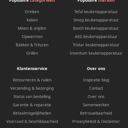
Populaire
categorieën
Populaire
merken
Drinken
Tefal keukenapparatuur
Koken
Smeg keukenapparatuur
Mixen & snijden
Bosch keukenapparatuur
Opwarmen
AEG keukenapparatuur
Bakken & frituren
Tristar keukenapparatuur
Grillen
Inventum keukenapparatuur
Klantenservice
Over ons
Retourneren & ruilen
Inspiratie blog
Verzending & bezorging
Contact
Status van bestelling
Over ons
Garantie & reparatie
Samenwerken
Betaalmogelijkheden
Betrouwbaarheid
Voorraad & beschikbaarheid
Privacybeleid
&
Disclaimer