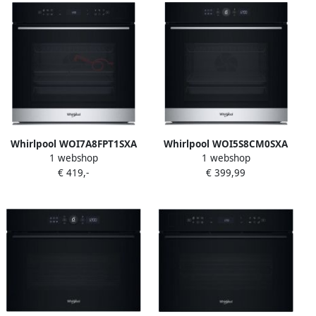
6240 NB
Whirlpool WOI7A8FPT1SXA
Whirlpool WOI5S8CM0SXA
1 webshop
1 webshop
Inbouwoven Elektrisch -73 l
inbouw oven multi hete
€ 419,-
€ 399,99
Stoom functie AirFry C label
lucht Airfry steam clean
Grill functie Zwart