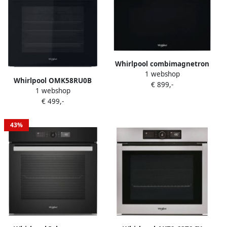
Whirlpool combimagnetron
1 webshop
(inbouw) W11 MW161
Whirlpool OMK58RU0B
€ 899,-
1 webshop
Middelmaat Elektrische
€ 499,-
oven 71 l 3300 W 71 l
Hydrolytisch + Pyrolytisch
43%