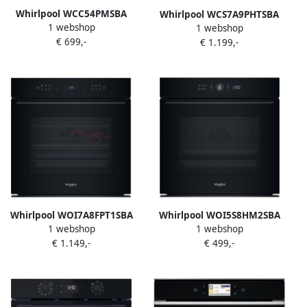
Whirlpool WCC54PMSBA
Whirlpool WCS7A9PHTSBA
1 webshop
Inbouw oven Zwart
1 webshop
Inbouw combi stoomoven
€ 699,-
€ 1.199,-
Zwart
Whirlpool WOI7A8FPT1SBA
Whirlpool WOI5S8HM2SBA
1 webshop
1 webshop
Inbouw oven Zwart
stoom toevoeging restant
€ 1.149,-
€ 499,-