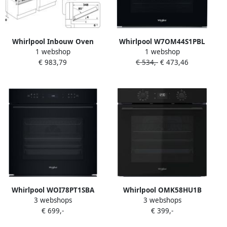
Whirlpool Inbouw Oven
Whirlpool W7OM44S1PBL
1 webshop
1 webshop
W7ME450NB |
inbouw elektrische oven
€ 983,79
€ 534,-
€ 473,46
Microgolfovens |
kleur zwart zelfreinigend
Keuken&Koken
Microgolf&Ovens |
8003437396601
Whirlpool WOI78PT1SBA
Whirlpool OMK58HU1B
3 webshops
3 webshops
Inbouw oven Zwart
Inbouw oven Zwart
€ 699,-
€ 399,-