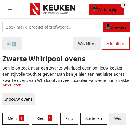
Wis filters
Alle filters
Zwarte Whirlpool ovens
Ben je op zoek naar een zwarte Whirlpool oven om jouw keuken
een stijlvolle touch te geven? Dan ben je hier aan het juiste adres!
Zwarte ovens van Whirlpool zijn zeer populair vanwege hun strakke
Meer lezen
design en uitstekende prestaties. Daarnaast zijn ze verkrijgbaar in
verschillende modellen en functies, zodat er altijd een geschikte
Inbouw ovens
oven voor jouw keuken tussen zit. Laten we eens kijken naar de
voordelen van zwarte Whirlpool ovens en waar je op moet letten
bij het maken van een keuze.
Merk
1
Kleur
1
Prijs
Sorteren
Wis