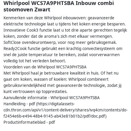
Whirlpool WCS7A9PHTSBA Inbouw combi
stoomoven Zwart
Kenmerken van deze Whirlpool inbouwoven: geavanceerde
elektrische technologie laat u tijdens het koken energie besparen.
Innovatieve Cook3 functie laat u tot drie aparte gerechten tegelijk
koken, zonder dat de aroma's zich met elkaar vermengen.
SoftClose ovendeurontwerp, voor nog meer gebruiksgemak.
Ready2Cook functie gebruikt een krachtig convectiesysteem om
snel de juiste temperatuur te bereiken, zodat voorverwarmen
volledig tot het verleden behoort.
Voordelen van de Whirlpool WCS7A9PHTSBA
Met Whirlpool haal je betrouwbare kwaliteit in huis. Of het nu
gaat om koken, wassen of koelen: Whirlpool combineert
gebruiksvriendelijkheid met geavanceerde technologie, zodat jij
kunt vertrouwen op topprestaties.
Aanvullende informatie - Whirlpool WCS7A9PHTSBA
Handleiding - pdf (https://digitalassets-
cdn.thron.com/api/v1/content-delivery/shares/ivq4cm/contents/do-
f2454e6b-e494-48b4-9145-ab43e81b01b2/pdf/doc.pdf)
Productinformatieblad - pdf