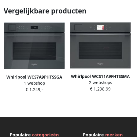
Vergelijkbare producten
Whirlpool WCS11A9FHTSSMA
Whirlpool WCS7A9PHTSSGA
2 webshops
48 l Grijs
1 webshop
Inbouw combi stoomoven
€ 1.298,99
€ 1.249,-
Grijs
Populaire
categorieën
Populaire
merken