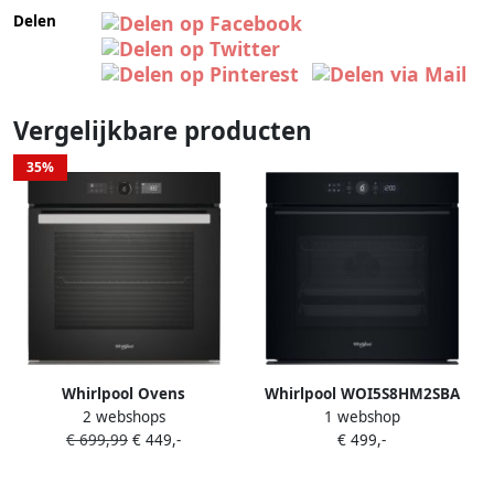
Delen
Vergelijkbare producten
35%
Whirlpool Ovens
Whirlpool WOI5S8HM2SBA
2 webshops
1 webshop
AKZ96240NB |
stoom toevoeging restant
€ 699,99
€ 449,-
€ 499,-
Heteluchtovens |
Keuken&Koken
Microgolf&Ovens | AKZ9