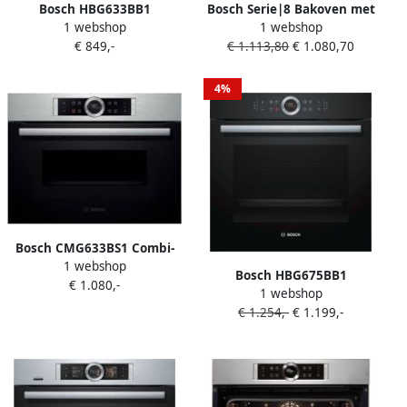
Bosch HBG633BB1
Bosch Serie|8 Bakoven met
1 webshop
1 webshop
Elektrische Bakoven
stoom 60 cm 12 syst
€ 849,-
€ 1.113,80
€ 1.080,70
ecoClean zwart
4%
Bosch CMG633BS1 Combi-
1 webshop
magnetron 45cm inox |
Bosch HBG675BB1
€ 1.080,-
Heteluchtovens |
1 webshop
Multifunctionele oven 60
Keuken&Koken
€ 1.254,-
€ 1.199,-
cm A+ Zwart |
Microgolf&Ovens |
Heteluchtovens |
CMG633BS1
Keuken&Koken
Microgolf&Ovens |
HBG675BB1