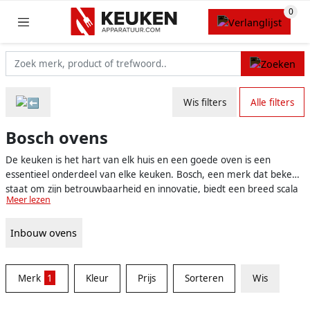
Wis filters
Alle filters
Bosch ovens
De keuken is het hart van elk huis en een goede oven is een
essentieel onderdeel van elke keuken. Bosch, een merk dat bekend
staat om zijn betrouwbaarheid en innovatie, biedt een breed scala
Meer lezen
aan ovens om aan elke behoefte en stijl te voldoen. Of je nu een
doorgewinterde thuiskok bent of gewoon op zoek bent naar een
Inbouw ovens
oven die jouw maaltijden naar een hoger niveau tilt, Bosch heeft de
perfecte oven voor jou.
Merk
1
Kleur
Prijs
Sorteren
Wis