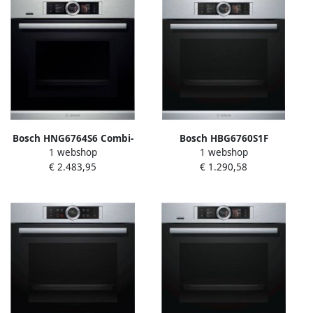
Bosch HNG6764S6 Combi-
Bosch HBG6760S1F
1 webshop
1 webshop
microgolfoven met added
Ingebouwde elektrische
€ 2.483,95
€ 1.290,58
steam inox
oven 71 L Pyrolyse A + Inox