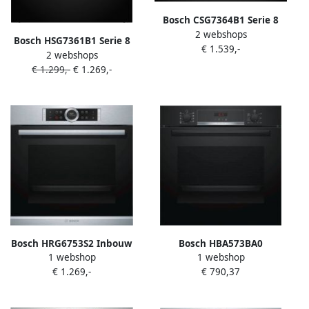
Bosch CSG7364B1 Serie 8
2 webshops
Inbouwoven Stoomoven 47L
Bosch HSG7361B1 Serie 8
€ 1.539,-
60 x 45 cm Air Fry-functie
2 webshops
Inbouwoven met stoom
TFT-display
€ 1.299,-
€ 1.269,-
Bosch HRG6753S2 Inbouw
Bosch HBA573BA0
1 webshop
1 webshop
oven
Ingebouwde elektrische
€ 1.269,-
€ 790,37
oven 3D geforceerde lucht +
71L Pyrolyse A Zwart