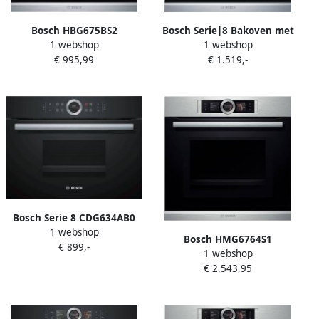
Bosch HBG675BS2
Bosch Serie|8 Bakoven met
1 webshop
1 webshop
Multifunctionele
stoom 60 cm 12 syst HC
€ 995,99
€ 1.519,-
ovenpyrolyse 71 l Klasse A +
ecoClean
13 standen roestvrij staal
Bosch Serie 8 CDG634AB0
1 webshop
oven Elektrische oven 38 l
Bosch HMG6764S1
€ 899,-
Zwart
1 webshop
Inbouwoven Grill
€ 2.543,95
Zelfreinigend Kinderslot
Geïntegreerde klok 67L
Elektrische oven