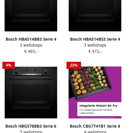
Bosch HBA514BB3 Serie 4
Bosch HBA514BS3 Serie 4
3 webshops
3 webshops
Inbouwoven 71 l A+ Zwart
Inbouwoven 71 l A+ RVS
€ 465,-
€ 472,-
Eenvoudig te reinigen met
Eenvoudig te reinigen met
hydrolyse Zwart
hydrolyse RVS
4%
22%
Bosch HBG578BB3 Serie 6
Bosch CBG7741B1 Serie 8
5 webshops
4 webshops
Inbouwoven 71 l A+ Air Fry-
Compacte oven 60 cm x 45