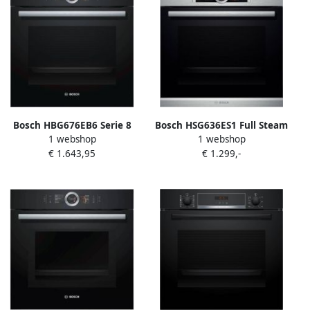
Bosch HBG676EB6 Serie 8
Bosch HSG636ES1 Full Steam
1 webshop
1 webshop
Inbouw oven HomeConnect
oven 60 cm A+ inox
€ 1.643,95
€ 1.299,-
Zwart