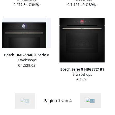
€ 677,34
€ 649,-
€ 1.151,45
€ 894,-
functie met bakplaat:
cm Air Fry-functie: voor
gezondere manier om te
perfect en gezonde
snacken Eenvoudig te
gefrituurde gerechten
reinigen met pyrolytische
Eenvoudig te reinigen met
zelfreiniging Zwart
pyrolytische zelfreiniging
Home Connect
Bosch HMG776KB1 Serie 8
3 webshops
Inbouwoven met
€ 1.529,02
magnetron 60 cm x 60 cm
Bosch Serie 8 HBG7721B1
Air Fry-functie: voor perfect
3 webshops
Inbouw oven 71L
en gezond Eenvoudig te
€ 849,-
Eenvoudig te reinigen met
reinigen met pyrolytische
pyrolytische zelfreiniging
zelfreiniging Home
Air Fry-functie: voor perfect
Connecte gefrituurde
en gezonde gefrituurde
gerechten
Pagina 1 van 4
gerechten Energielabel A+
Zwart