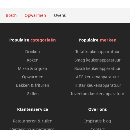
Bosch
Opwarmen
Ovens
Populaire
categorieën
Populaire
merken
Drinken
Tefal keukenapparatuur
Koken
Smeg keukenapparatuur
Mixen & snijden
Bosch keukenapparatuur
Opwarmen
AEG keukenapparatuur
Bakken & frituren
Tristar keukenapparatuur
Grillen
Inventum keukenapparatuur
Klantenservice
Over ons
Retourneren & ruilen
Inspiratie blog
Verzending & bezorging
Contact