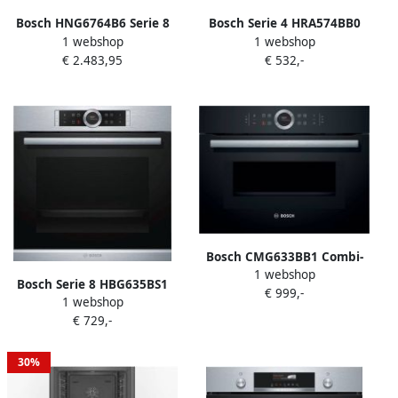
Bosch HNG6764B6 Serie 8
Bosch Serie 4 HRA574BB0
1 webshop
1 webshop
Inbouw oven met
oven 71 l A Zwart
€ 2.483,95
€ 532,-
stoomtoevoeging
HomeConnect
Bosch CMG633BB1 Combi-
1 webshop
magnetron 45 cm Zwart |
Bosch Serie 8 HBG635BS1
€ 999,-
Inbouwovens |
1 webshop
oven Elektrische oven 71 l
Keuken&Koken
€ 729,-
Roestvrijstaal A+
Microgolf&Ovens |
CMG633BB1
30%