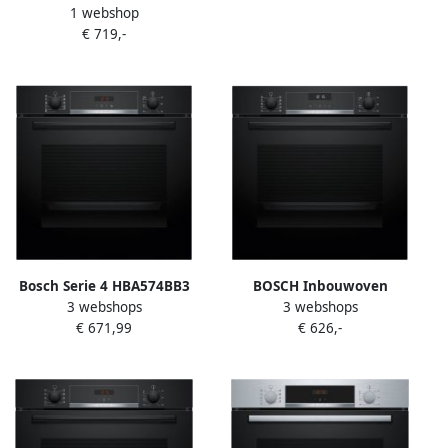
1 webshop
Electrisch 71l A+ Zwart
€ 719,-
Roestvrijstaal oven
Bosch Serie 4 HBA574BB3
BOSCH Inbouwoven
3 webshops
3 webshops
oven 71 l 3600 W Zwart
HBG537BB3 10
€ 671,99
€ 626,-
automatische programma's
& reinigingsondersteuning
voor minder moeite