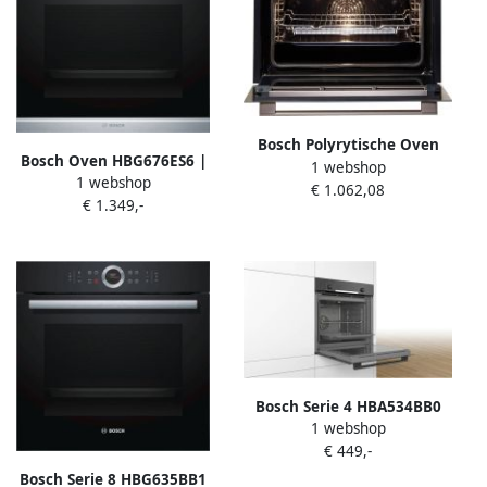
Bosch Polyrytische Oven
Bosch Oven HBG676ES6 |
1 webshop
CBG675BS3 47 L 4000W A+
1 webshop
Heteluchtovens |
€ 1.062,08
Zwart
€ 1.349,-
Keuken&Koken
Microgolf&Ovens |
HBG676ES6
Bosch Serie 4 HBA534BB0
1 webshop
oven Elektrische oven 71 l
€ 449,-
Zwart A
Bosch Serie 8 HBG635BB1