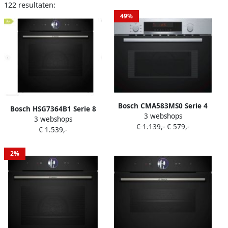
122 resultaten:
49%
Bosch CMA583MS0 Serie 4
Bosch HSG7364B1 Serie 8
3 webshops
Inbouw Combi-magnetron
3 webshops
Inbouwoven met stoom
€ 1.139,-
€ 579,-
60 x 45 cm Hetelucht:
€ 1.539,-
60cm x 60 cm Air Fry-
perfecte resultaten dankzij
functie: voor perfect en
een optimale
gezonde gefrituurde
2%
warmteverdeling RVS LCD
gerechten PerfectBake Plus:
display
regelt zelf de instellingen