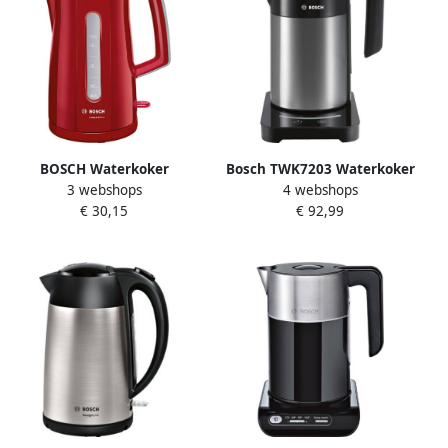
BOSCH Waterkoker
Bosch TWK7203 Waterkoker
3 webshops
4 webshops
CompactClass TWK3A014
Zwart RVS
€ 30,15
€ 92,99
rood 1 7 l