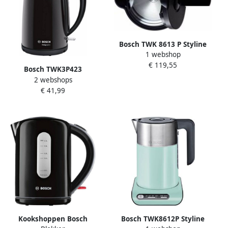
Bosch TWK 8613 P Styline
1 webshop
(458073)
€ 119,55
Bosch TWK3P423
2 webshops
DesignLine Waterkoker
€ 41,99
Zwart
Kookshoppen Bosch
Bosch TWK8612P Styline