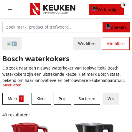
Wis filters
Alle filters
Bosch waterkokers
Op zoek naar een nieuwe waterkoker van topkwaliteit? Bosch
waterkokers zijn een uitstekende keuze! Het merk Bosch staat
bekend om haar innovatieve en betrouwbare keukenapparatuur,
Meer lezen
waarbij gebruiksgemak en design hoog in het vaandel staan. Hier
vind je alle informatie die je nodig hebt om de perfecte Bosch
Merk
1
Kleur
Prijs
Sorteren
Wis
waterkoker te vinden, zodat jij binnenkort kunt genieten van een
heerlijk kopje thee, koffie of soep.
40 resultaten: