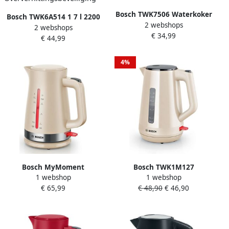
Bosch TWK7506 Waterkoker
Bosch TWK6A514 1 7 l 2200
2 webshops
Lichtgroen
2 webshops
W Grijs Rood Kunststof
€ 34,99
€ 44,99
Roestvrijstaal Waterniveau-
indicator
Oververhittingsbeveiliging
4%
Bosch MyMoment
Bosch TWK1M127
1 webshop
1 webshop
TWK4M227 Waterkoker 1 7
Waterkoker Creme 1 7 Liter
€ 65,99
€ 48,90
€ 46,90
L capaciteit 2400 W
2400 Watt
vermogen Automatische
veiligheidsuitschakeling