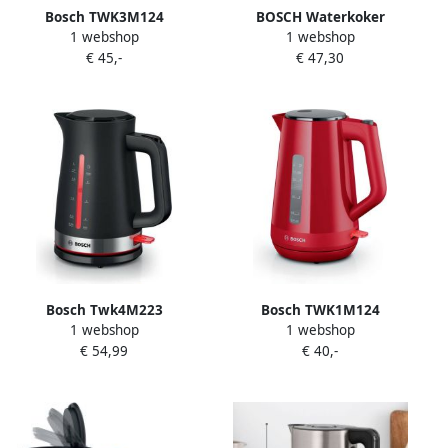
Bosch TWK3M124
BOSCH Waterkoker
1 webshop
1 webshop
MyMoment Waterkoker
MyMoment TWK3M121 1 7 l
€ 45,-
€ 47,30
Rood
Automatische uitschakeling
kopjesweergave aan beide
kanten
waterniveauaanduiding
Bosch Twk4M223
Bosch TWK1M124
1 webshop
1 webshop
Mymoment Waterkoker
MyMoment Waterkoker
€ 54,99
€ 40,-
1.7L 2400W Zwart Rvs
Rood