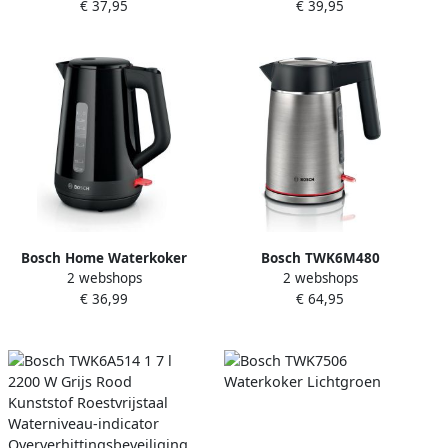
€ 37,95
€ 39,95
automatische uitschakeling
oververhittingsbeveiliging
kopjesindicator 1 7 l
Bosch Home Waterkoker
Bosch TWK6M480
2 webshops
2 webshops
TWK1M123 bl Waterkoker
waterkoker 1 7 l 2400 W
€ 36,99
€ 64,95
Zwart Roestvrijstaal