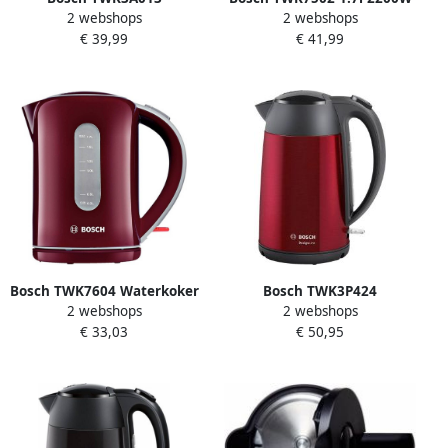
2 webshops
2 webshops
CompactClass Waterkoker
Grijs Turqoise waterkoker
€ 39,99
€ 41,99
Zwart
Bosch TWK7604 Waterkoker
Bosch TWK3P424
2 webshops
2 webshops
Donkerrood
waterkoker 1 7 l Grijs Rood
€ 33,03
€ 50,95
2400 W