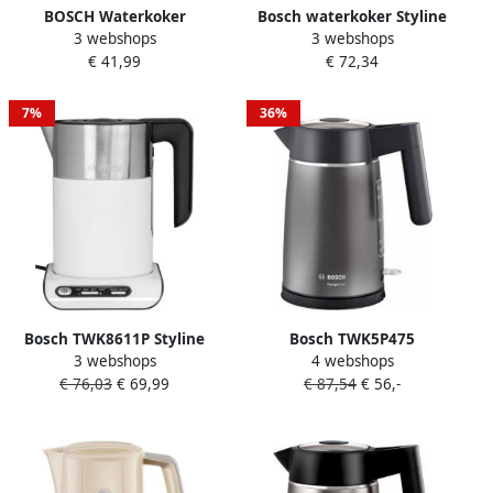
BOSCH Waterkoker
Bosch waterkoker Styline
3 webshops
3 webshops
TWK3P420 DesignLine 1 7 l
TWK8613P (Zwart)
€ 41,99
€ 72,34
7%
36%
Bosch TWK8611P Styline
Bosch TWK5P475
3 webshops
4 webshops
Waterkoker 1.5L
DesignLine Waterkoker
€ 76,03
€ 69,99
€ 87,54
€ 56,-
Wit&Antraciet |
Grijs
Waterkokers |
Keuken&Koken
Keukenapparaten |
TWK8611P