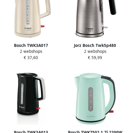
Bosch TWK3A017
Jorz Bosch Twk5p480
2 webshops
2 webshops
CompactClass Waterkoker
Designline Waterkoker Rvs
€ 37,60
€ 59,99
Crème
Bosch TWK3A013
Bosch TWK7502 1.7l 2200W