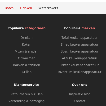
Bosch
Drinken
Waterkokers
Populaire
categorieën
Populaire
merken
Drinken
Tefal keukenapparatuur
Koken
Smeg keukenapparatuur
Mixen & snijden
Bosch keukenapparatuur
Opwarmen
AEG keukenapparatuur
Bakken & frituren
Tristar keukenapparatuur
Grillen
Inventum keukenapparatuur
Klantenservice
Over ons
Retourneren & ruilen
Inspiratie blog
Verzending & bezorging
Contact