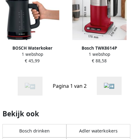
BOSCH Waterkoker
Bosch TWK8614P
1 webshop
1 webshop
MyMoment TWK3M123 1 7 l
waterkoker 1 5 l 2400 W
€ 45,99
€ 88,58
Automatische uitschakeling
Rood
kopjesweergave aan beide
kanten
waterniveauaanduiding
Pagina 1 van 2
Bekijk ook
Bosch drinken
Adler waterkokers