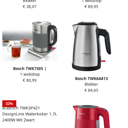
Blokker
1 webshop
Twk7603 Waterkoker Zwart
Waterkoker Groen ​
€ 38,07
€ 89,95
Bosch TWK7S05 |
1 webshop
Waterkokers |
Bosch TWK6A813
€ 80,99
Keuken&Koken
Blokker
ComfortLine Waterkoker
Keukenapparaten |
€ 84,65
RVS Zilver
TWK7S05
32%