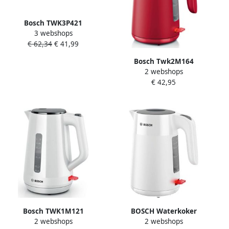
Bosch TWK3P421
3 webshops
DesignLine Waterkoker 1.7L
€ 62,34
€ 41,99
2400W Wit Zwart
Bosch Twk2M164
2 webshops
Mymoment Waterkoker
€ 42,95
1.7L 2400W Rood
Bosch TWK1M121
BOSCH Waterkoker
2 webshops
2 webshops
MyMoment Waterkoker Wit
MyMoment TWK2M161