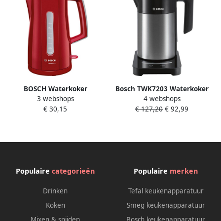
BOSCH Waterkoker
Bosch TWK7203 Waterkoker
3 webshops
4 webshops
CompactClass TWK3A014
Zwart RVS
€ 30,15
€ 127,20
€ 92,99
rood 1 7 l
Populaire
categorieën
Populaire
merken
Drinken
Tefal keukenapparatuur
Koken
Smeg keukenapparatuur
Mixen & snijden
Bosch keukenapparatuur