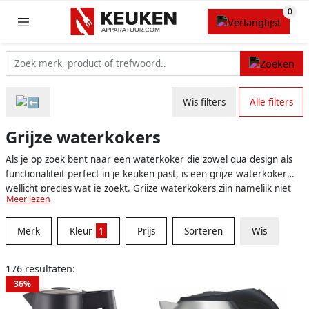
Wis filters
Alle filters
Grijze waterkokers
Als je op zoek bent naar een waterkoker die zowel qua design als
functionaliteit perfect in je keuken past, is een grijze waterkoker
wellicht precies wat je zoekt. Grijze waterkokers zijn namelijk niet
Meer lezen
alleen stijlvol en tijdloos, maar passen ook perfect in vrijwel elke
keuken. Bovendien zijn er veel verschillende grijstinten en modellen
Merk
Kleur
1
Prijs
Sorteren
Wis
om uit te kiezen, waardoor je altijd een waterkoker vindt die bij
jouw smaak en keukeninterieur past.
176 resultaten:
36%