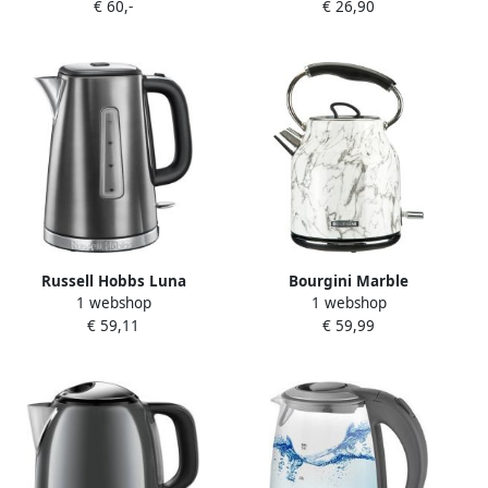
€ 60,-
€ 26,90
L Grijs Plastic 2200 W 1850-
2200 W 1 7 L
Russell Hobbs Luna
Bourgini Marble
1 webshop
1 webshop
Moonlight | Waterkokers |
Waterkoker retro
€ 59,11
€ 59,99
Keuken&Koken
Marmerprint Snoerloos te
Keukenapparaten | 23211-
gebruiken Metaal antikalk
70
waterfilter ruime 1.7L
inhoud voor 8 koppen thee
BPA vrij