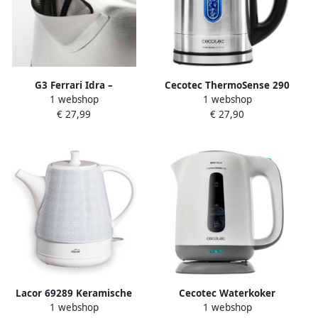
G3 Ferrari Idra –
Cecotec ThermoSense 290
1 webshop
1 webshop
Waterkoker 1 2L 1630W –
stalen waterkoker 2200 W
€ 27,99
€ 27,90
Waterniveau Indicator –
BPA-vrij 360º basis anti-
Uitneembaar Filter –
kalkfilter dubbel
Automatische Uitschakeling
veiligheidssysteem
– RVS Design
instelbare
Lacor 69289 Keramische
Cecotec Waterkoker
1 webshop
1 webshop
Waterkoker Gala Grey 1 L
ThermoSense 170 2200W 1 7