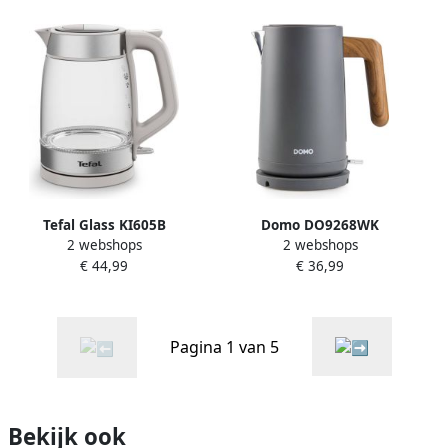
Keuken&Koken
Keukenapparaten |
5KEK1522EMS
Tefal Glass KI605B
Domo DO9268WK
2 webshops
2 webshops
Waterkoker 1.7L Glazen
Waterkoker 'Wood You' 1 7
€ 44,99
€ 36,99
Design BPA-vrij 2200W Grijs
L mat grijs
Pagina 1 van 5
Bekijk ook