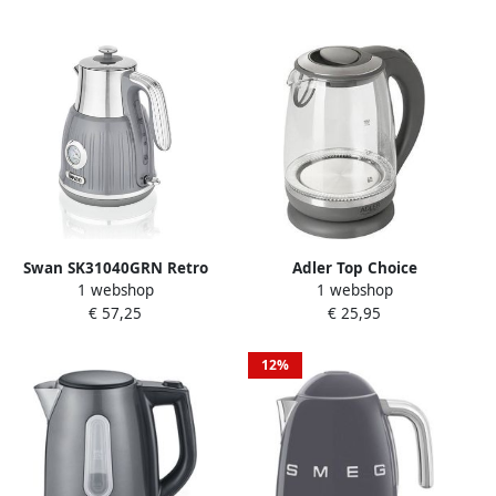
Swan SK31040GRN Retro
Adler Top Choice
1 webshop
1 webshop
Waterkoker 1.5 Liter Grijs
Waterkoker met Led 2200
€ 57,25
€ 25,95
watt 2 liter antraciet
12%