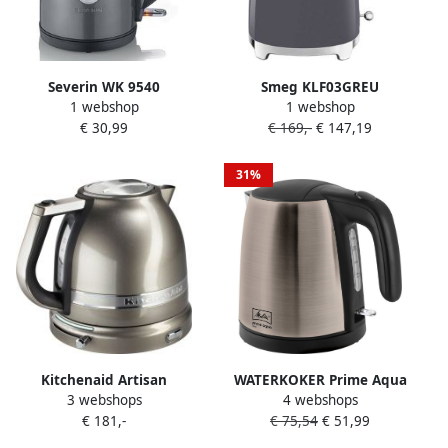
Severin WK 9540
Smeg KLF03GREU
1 webshop
1 webshop
waterkoker 1 l Zwart Grijs
Waterkoker 1 7 Liter 2400W
€ 30,99
€ 169,-
€ 147,19
Metallic 2200 W
RVS Kalkfilter 360°
Draaivoet Soft Opening
Automatische Uitschakeling
31%
'50s Style Leigrijs
Kitchenaid Artisan
WATERKOKER Prime Aqua
3 webshops
4 webshops
Waterkoker 1 5L
Grijs Metallic 1018-06MEL
€ 181,-
€ 75,54
€ 51,99
5KEK1522EMS Tingrijs |
Prime A 6772301 Geschikt
Waterkokers |
voor Melitta