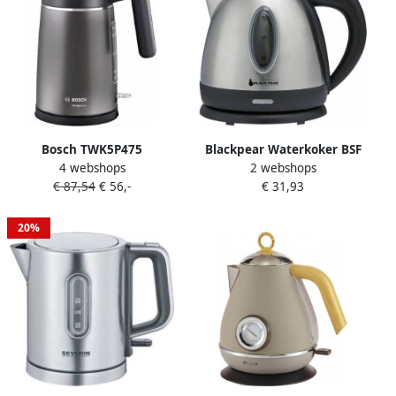
Bosch TWK5P475
Blackpear Waterkoker BSF
4 webshops
2 webshops
DesignLine Waterkoker
1216 1 2 L 1630 W
€ 87,54
€ 56,-
€ 31,93
Grijs
20%