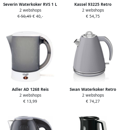
Severin Waterkoker RVS 1 L
Kassel 93225 Retro
2 webshops
2 webshops
2400W WK 3415 Grijs
Waterkoker 1 7L RVS Grijs
€ 50,49
€ 40,-
€ 54,75
met thermometer
Adler AD 1268 Reis
Swan Waterkoker Retro
2 webshops
2 webshops
waterkoker 0.6 liter 600
Grijs 1.5 L
€ 13,99
€ 74,27
Watt