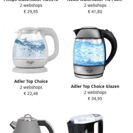
2 webshops
2 webshops
10 | Waterkokers |
Touch Grijs 360 graden
€ 29,95
€ 41,80
8720389005091
draaibaar Verborgen
verwarmingselement Strix -
controller
Droogkookbeveiliging
Adler Top Choice
Adler Top Choice Glazen
2 webshops
Waterkoker grijs 1100 watt
2 webshops
waterkoker 2200 watt 1.8
€ 22,48
1 liter
€ 34,95
liter droogkookbeveiliging
led