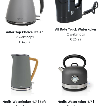
All Ride Truck Waterkoker
Adler Top Choice Stalen
2 webshops
24 volt 0 8 Liter Soft Touch
2 webshops
waterkoker 1.5 liter Strix
€ 26,99
€ 47,07
Grijs
Nedis Waterkoker 1.7 l Soft-
Nedis Waterkoker 1.7 l