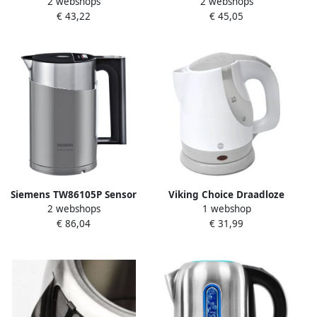
2 webshops
2 webshops
Touch Grijs 360 graden
Roestvrij Staal Grijs
€ 43,22
€ 45,05
draaibaar Verborgen
Temperatuurindicator 360
verwarmingselement Strix -
graden draaibaar
controller
Verborgen
Droogkookbeveiliging
verwarmingselement Strix -
controller
Droogkookbeveiliging
Siemens TW86105P Sensor
Viking Choice Draadloze
2 webshops
1 webshop
for Senses Waterkoker Licht
waterkoker grijs ELDOM
€ 86,04
€ 31,99
Grijs
25x15x20cm