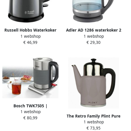
Russell Hobbs Waterkoker
Adler AD 1286 waterkoker 2
1 webshop
1 webshop
Colour Plus 24993-70 |
Ltr Grijs Transparant 2200
€ 46,99
€ 29,30
Waterkokers |
W
4008496982912
Bosch TWK7S05 |
1 webshop
Waterkokers |
The Retro Family Plint Pure
€ 80,99
Keuken&Koken
1 webshop
Retro Waterkoker 1.7 L
Keukenapparaten |
€ 73,95
Almost Black
TWK7S05