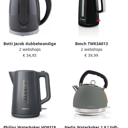
Botti Jacob dubbelwandige
Bosch TWK3A013
2 webshops
2 webshops
waterkoker 1 7L 2200W
CompactClass Waterkoker
€ 34,95
€ 39,99
antraciet
Zwart
Philips Waterkoker HD9318
Nedis Waterkoker 1.8 l Soft-