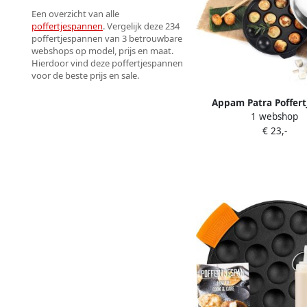
Een overzicht van alle
poffertjespannen
. Vergelijk deze 234
poffertjespannen van 3 betrouwbare
webshops op model, prijs en maat.
Hierdoor vind deze poffertjespannen
voor de beste prijs en sale.
Appam Patra Poffer
1 webshop
Koekenpan Ontbijt Ma
€ 23,-
stick Coating 24 x 24
Zwart