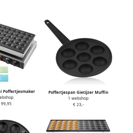
 Poffertjesmaker
Poffertjespan Gietijzer Muffin
ebshop
 Bakmachine
1 webshop
pan Kleine koekjes bakken
199,95
Wafelijzer 50 Mini
€ 23,-
Handgemaakte specialiteiten
lijk 52 6 x 30 x 18
20.5 cm diameter Zwart
cm