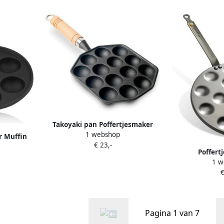
Takoyaki pan Poffertjesmaker
1 webshop
grill Lekkere hapjes maken 14
r Muffin
€ 23,-
holes gietijzer 27.5 x 18 cm Zwart
eer Hoge
Poffert
en Zwart
1 w
pannenkoek
€
hapjes mak
antiaanbaklaa
Z
Pagina 1 van 7