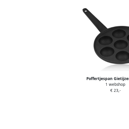
Poffertjespan Gietijze
1 webshop
pan Koekjes Bakken Z
€ 23,-
Temperaturen 7 Vorm