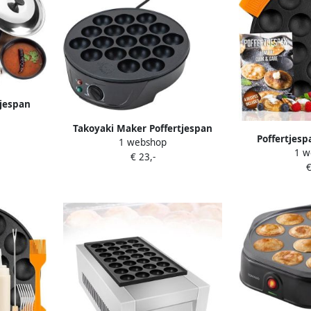
tjespan
ken Non-
Takoyaki Maker Poffertjespan
 x 6 cm
Poffertjesp
1 webshop
Octopus Ball Pan Snacks Maken
1 w
Inclusief Dose
€ 23,-
18 Gaten 750W Zwart
€
Vorkjes Geschi
Elektrisch Vo
Pof