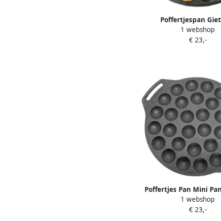
Poffertjespan Giet
1 webshop
Koekenpan Poffertje
€ 23,-
Voor 15 Poffertjes Ø 2
Poffertjes Pan Mini P
1 webshop
Pan Lekkernijen B
€ 23,-
Gietijzeren Kwaliteit 
Zwart