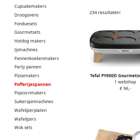
Cupcakemakers
234 resultaten:
Droogovens
Fonduesets
Gourmetsets
Hotdog makers
Ijsmachines
Pannenkoekenmakers
Party pannen
Tefal PY900D Gourmetse
Pizzamakers
1 webshop
6 personen
Poffertjespannen
€ 96,-
Popcornmakers
Suikerspinmachines
Wafelijzerplaten
Wafelijzers
Wok sets