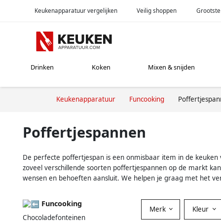
Keukenapparatuur vergelijken
Veilig shoppen
Grootste
Drinken
Koken
Mixen & snijden
Keukenapparatuur
Funcooking
Poffertjespa
Poffertjespannen
De perfecte poffertjespan is een onmisbaar item in de keuken va
zoveel verschillende soorten poffertjespannen op de markt kan h
wensen en behoeften aansluit. We helpen je graag met het verge
Funcooking
Merk
Kleur
Chocoladefonteinen