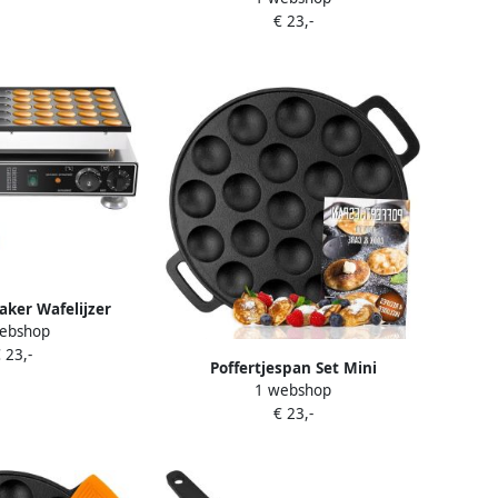
€ 23,-
Maken Gietijzeren Kwaliteit 19
Stuks Zwart
aker Wafelijzer
ebshop
k 50 Gaten 655 cm
 23,-
ilver
Poffertjespan Set Mini
1 webshop
Pannenkoekenpan Zelf Poffertjes
€ 23,-
Maken Gietijzeren Kwaliteit 19
Stuks Zwart