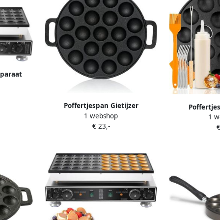
paraat
sch Snacks
ijk 1700
Poffertjespan Gietijzer
Poffertje
1 webshop
Koekenpan Molds Kleine
1 w
Poffertjesmak
€ 23,-
Pannenkoeken Maken Voor 19
€
Maken Complee
Stukjes Ø 24 cm Zwart
19 St