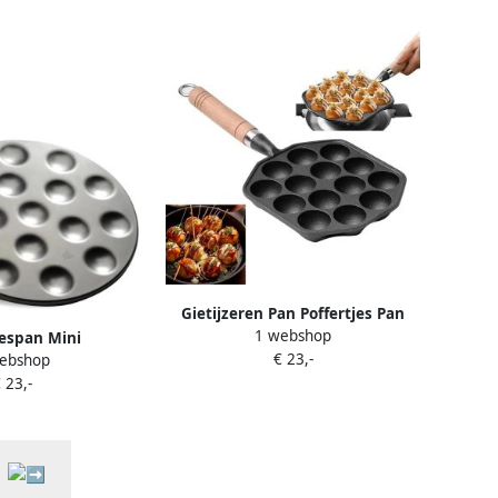
Gietijzeren Pan Poffertjes Pan
1 webshop
Snacks Maken 14 Holes 3.8cm
jespan Mini
€ 23,-
ebshop
Diameter Zwart
enpan Lekkere
 23,-
en Natuurlijke
g 16 holtes 4 cm
wart