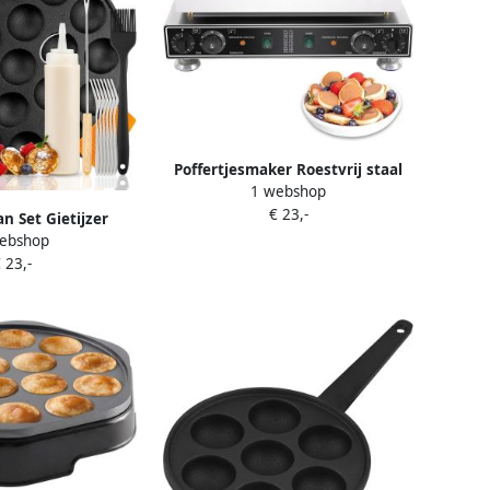
Poffertjesmaker Roestvrij staal
1 webshop
Temperatuurregeling van 50 °C
€ 23,-
300 °C Voor Thuis en
an Set Gietijzer
Commercieel Gebruik
ebshop
erfles Keervork en
 23,-
kt voor Inductie en
or het Maken van
fertjes