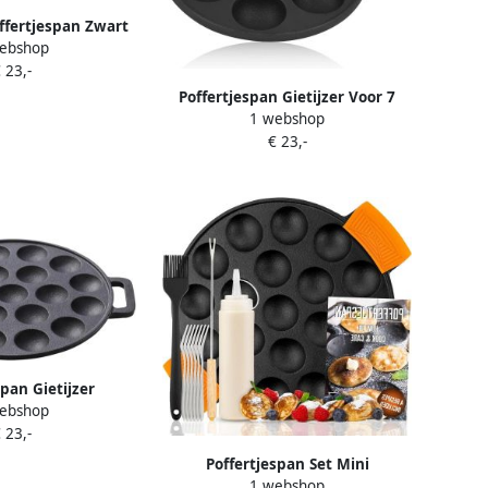
offertjespan Zwart
ebshop
fertjes Tegelijk
 23,-
 Voor Feestjes en
tbijt
Poffertjespan Gietijzer Voor 7
1 webshop
Poffertjes Preseasoned Geschikt
€ 23,-
voor Alle Fornuizen
span Gietijzer
ebshop
 antiaanbaklaag
 23,-
 inductie en oven
tjesliefhebbers
Poffertjespan Set Mini
1 webshop
Pannenkoeken Lekkere Snacks