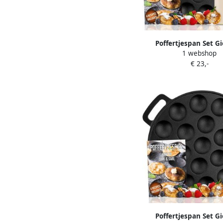
Poffertjespan Set Gi
1 webshop
Geschikt voor Al
€ 23,-
Warmtebronnen Inc
Accessoires Voor Thui
Poffertjespan Set Gi