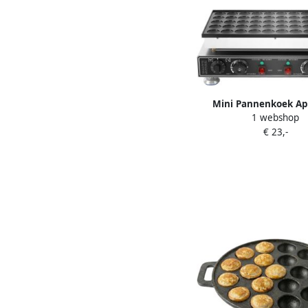
Mini Pannenkoek Ap
1 webshop
Poffertjesmaker Elektri
€ 23,-
Maken 50 Stuks Tegel
Watt Zwart