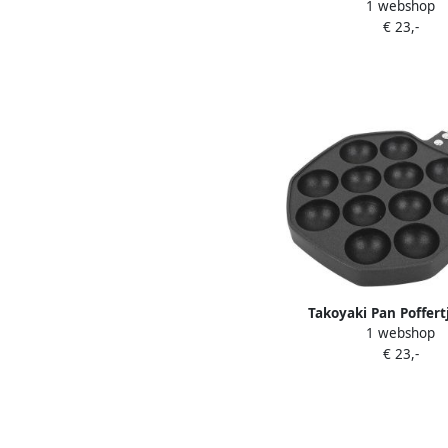
1 webshop
Geschikt voor Al
€ 23,-
Warmtebronnen Inc
Spuitfles Voor
Poffertjesliefheb
Takoyaki Pan Poffert
1 webshop
Octopus Balls Maken N
€ 23,-
Coating 34.5x18cm