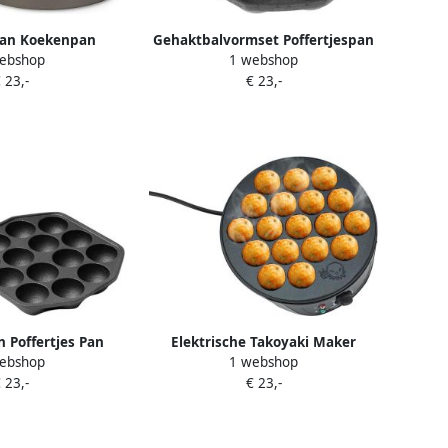
pan Koekenpan
Gehaktbalvormset Poffertjespan
ebshop
1 webshop
lekkernij maken
Octopuspan Kleine Snacks Maken
 23,-
€ 23,-
aag 25 cm Zwart
12 Gevormde Mallen
30x19x3.5cm Zwart
n Poffertjes Pan
Elektrische Takoyaki Maker
ebshop
1 webshop
4 Holtes Gietijzer
Poffertjespan Mini Pannenkoek
 23,-
€ 23,-
wart
Machine Snacks Maken 18-Hole
Grill Pan 26.5 cm Zwart