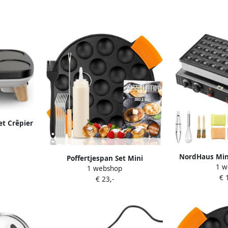
t Crêpier
NordHaus Mini
Poffertjespan Set Mini
1 w
Dorayaki
1 webshop
Pannenkoekenpan Zelf Poffertjes
€ 
Professioneel 
€ 23,-
Maken Compleet met Accessoires
Poffertjes Tege
19 Stuks Zwart