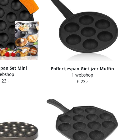
span Set Mini
Poffertjespan Gietijzer Muffin
ebshop
er Lekkere Snacks
1 webshop
pan Kleine koekjes bakken Met
 23,-
t Met Accessoires
€ 23,-
handvat 7 vormen Zwart
uks Zwart