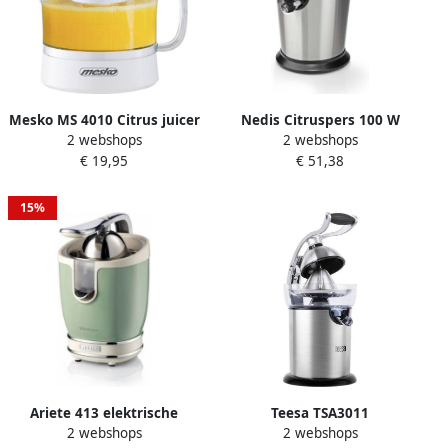
Mesko MS 4010 Citrus juicer
Nedis Citruspers 100 W
2 webshops
2 webshops
40 watt
Aluminium Zwart
€ 19,95
€ 51,38
15%
Ariete 413 elektrische
Teesa TSA3011
2 webshops
2 webshops
citruspers 85 W Groen
Automatische citruspers