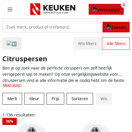
Wis filters
Alle filters
Citruspersen
Ben je op zoek naar de perfecte citruspers om zelf heerlijk
versgeperst sap te maken? Op onze vergelijkingswebsite voor
citruspersen vind je alle informatie die je nodig hebt om de beste
Meer lezen
keuze te maken voor jouw perfecte keukenhulpje. Bij ons vind je
een groot aanbod van citruspersen, allemaal eenvoudig te
Merk
Kleur
Prijs
Sorteren
Wis
vergelijken op basis van specificaties, functionaliteiten en prijzen. Zo
wordt het kiezen van jouw ideale citruspers een fluitje van een
cent!
1.136 resultaten:
36%