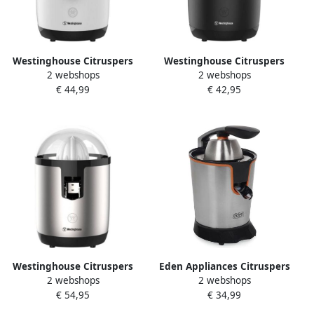
Westinghouse Citruspers
Westinghouse Citruspers
2 webshops
2 webshops
Elektrisch Met Filter
Elektrisch Met Filter
€ 44,99
€ 42,95
Sinaasappelpers Wit
Sinaasappelpers Zwart
Fruitperser Juicer
Westinghouse Citruspers
Eden Appliances Citruspers
2 webshops
2 webshops
Elektrisch Met Filter
electrisch Eden ED-7001
€ 54,95
€ 34,99
Sinaasappelpers RVS
Sinaasappelpers elektrisch
Fruitpers
– Juicer Citruspers RVS