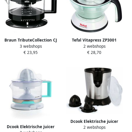
Braun TributeCollection CJ
Tefal Vitapress ZP3001
3 webshops
2 webshops
3000 BK Elektrische
Elektrische Citruspers
€ 23,95
€ 28,70
citruspers Zwart
Compact Anti-drup
Pulpcontrole
Dcook Elektrische juicer
Dcook Elektrische juicer
2 webshops
Staal 85 W