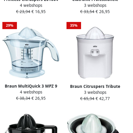
4 webshops
3 webshops
– Elektrische Citruspers – 1
Combisteel Etagere
€ 23,94
€ 16,95
€ 33,54
€ 26,95
liter Instelbaar pulpfilter
Keramisch Verwamd 2
Zwart
Niveaus 1800
29%
35%
Braun MultiQuick 3 MPZ 9
Braun Citruspers Tribute
4 webshops
Elektrische citruspers Wit
3 webshops
Collection CJ3050 |
€ 38,34
€ 26,95
€ 65,94
€ 42,77
Citruspersen |
Keuken&Koken
Keukenapparaten | CJ3050