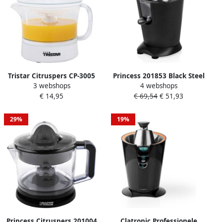
Tristar Citruspers CP-3005
Princess 201853 Black Steel
3 webshops
4 webshops
Elektrische Citruspers met
Collectie Citruspers
€ 14,95
€ 69,54
€ 51,93
afneembare schenkkan
Matzwart -Opvangbak met
Twee perskegels Met
druppelstop 160 Watt
pulpfilter 0 5 liter Wit
29%
19%
Princess Citruspers 201004
Clatronic Professionele