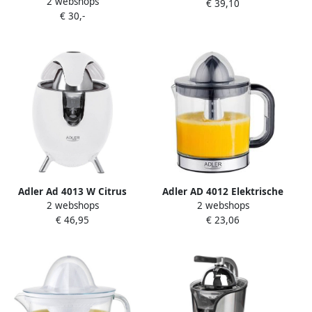
2 webshops
8090001 Wit Plastic (0 5 L)
€ 39,10
€ 30,-
Adler Ad 4013 W Citrus
Adler AD 4012 Elektrische
2 webshops
2 webshops
Juicer Wit 800 Watt
Citruspers 1.2 L
€ 46,95
€ 23,06