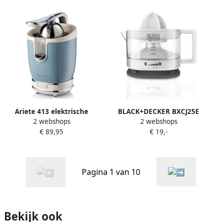
behuizing – 2 perskegels
350 Watt
Ariete 413 elektrische
BLACK+DECKER BXCJ25E
2 webshops
2 webshops
citruspers 85 W Blauw
citruspers 350 ml 25W
€ 89,95
€ 19,-
Pagina 1 van 10
Bekijk ook