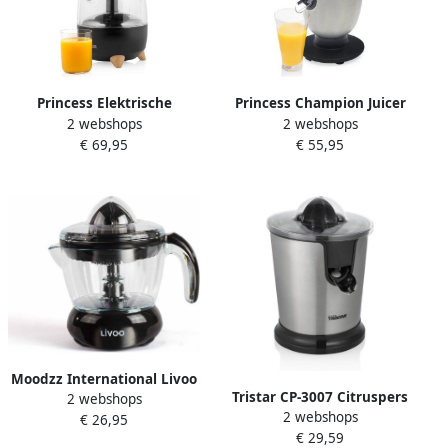
Princess Elektrische
Princess Champion Juicer
2 webshops
2 webshops
Citruspers Pure 201862 –
Pro 201863 –
€ 69,95
€ 55,95
Luxueus eigen design – 300
Vaatwasmachinebestendig
W – Zwart Bamboe
– 300W RVS
Moodzz International Livoo
Tristar CP-3007 Citruspers
2 webshops
Elektrische Citruspers
2 webshops
Elektrische Sinaasappelpers
€ 26,95
Dod131n Zwart
€ 29,59
2 perskegels