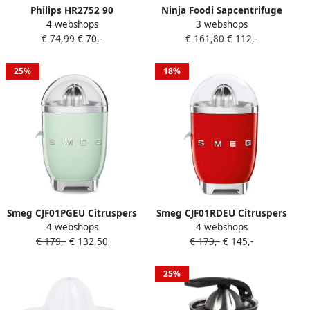
Philips HR2752 90
Ninja Foodi Sapcentrifuge
4 webshops
3 webshops
Citruspers Avace Collection
Slowjuicer Citruspers
€ 74,99
€ 70,-
€ 161,80
€ 112,-
Sinaasappelpers 150 Watt
Verstelbare pulpfilter
Groente en fruit Stil
25%
18%
JC100EU
Smeg CJF01PGEU Citruspers
Smeg CJF01RDEU Citruspers
4 webshops
4 webshops
Watergroen Handmatige
Rood Handmatige druk 70W
€ 179,-
€ 132,50
€ 179,-
€ 145,-
druk 70W
25%