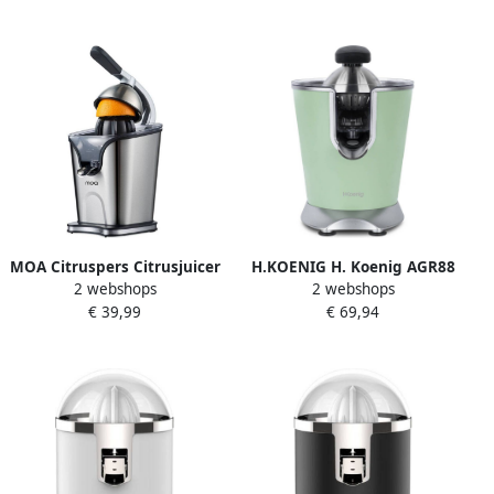
Vaatwasserbestendige
onderdelen RVS
MOA Citruspers Citrusjuicer
H.KOENIG H. Koenig AGR88
2 webshops
2 webshops
Elektrische Sinaasappelpers
Citruspers rvs pastelgroen
€ 39,99
€ 69,94
Citroenpers 2 Perskegels
CJ408