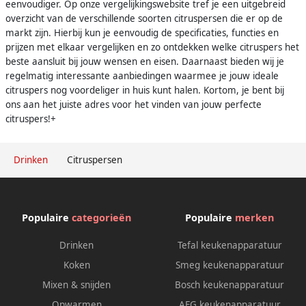
eenvoudiger. Op onze vergelijkingswebsite tref je een uitgebreid
overzicht van de verschillende soorten citruspersen die er op de
markt zijn. Hierbij kun je eenvoudig de specificaties, functies en
prijzen met elkaar vergelijken en zo ontdekken welke citruspers het
beste aansluit bij jouw wensen en eisen. Daarnaast bieden wij je
regelmatig interessante aanbiedingen waarmee je jouw ideale
citruspers nog voordeliger in huis kunt halen. Kortom, je bent bij
ons aan het juiste adres voor het vinden van jouw perfecte
citruspers!+
Drinken
Citruspersen
Populaire
categorieën
Populaire
merken
Drinken
Tefal keukenapparatuur
Koken
Smeg keukenapparatuur
Mixen & snijden
Bosch keukenapparatuur
Opwarmen
AEG keukenapparatuur