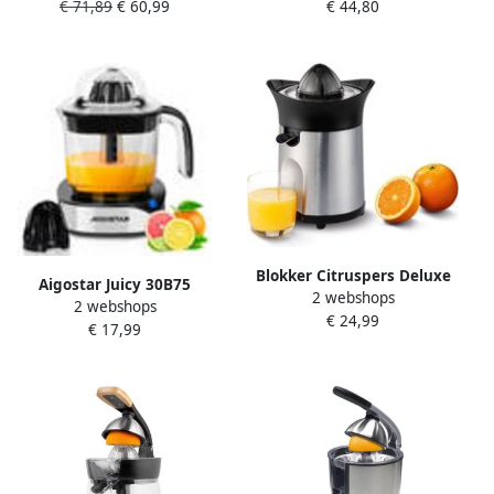
€ 71,89
€ 60,99
€ 44,80
met handvat 350 ml
Blokker Citruspers Deluxe
Aigostar Juicy 30B75
2 webshops
Elektrische Sinaasappelpers
2 webshops
Citruspers Elektrische
€ 24,99
RVS Fruitpers
€ 17,99
Citruspers 40W Zwart Zilver