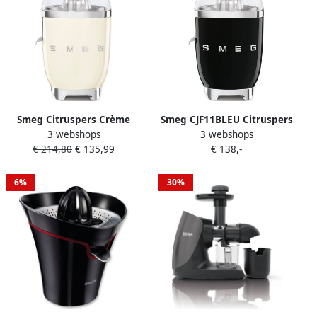
Smeg Citruspers Crème
Smeg CJF11BLEU Citruspers
3 webshops
3 webshops
CJF11CREU | Citruspersen |
Elektrische Citruspers 70W
€ 214,80
€ 135,99
€ 138,-
Keuken&Koken
RVS Filter
Koffie&Ontbijt |
Antidruppelsysteem
8017709318888
Automatische Start Stop
6%
30%
'50s Style Zwart