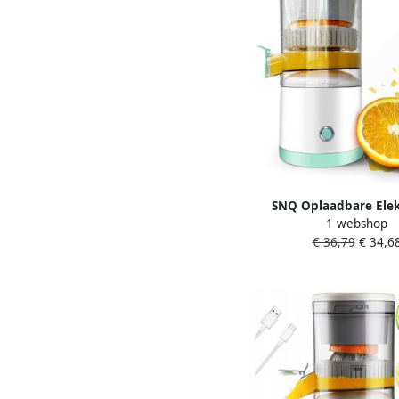
SNQ Oplaadbare Elek
1 webshop
Sinaasappelpers Voor
€ 36,79
€ 34,6
Citroen en Pompelmoe
Type-C Oplaadbaar Co
Handig Geschikt 
Thuisgebruik W