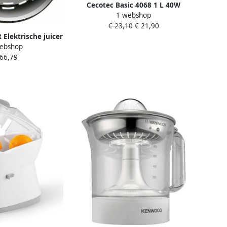
Cecotec Basic 4068 1 L 40W
1 webshop
Elektrische Citruspers
€ 23,10
€ 21,90
lektrische juicer
ebshop
r BXCJ350E 350 W
 66,79
vrij staal