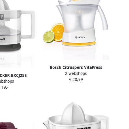
Bosch Citruspers VitaPress
2 webshops
MCP3000N
CKER BXCJ25E
€ 20,99
ebshops
s 350 ml 25W
 19,-