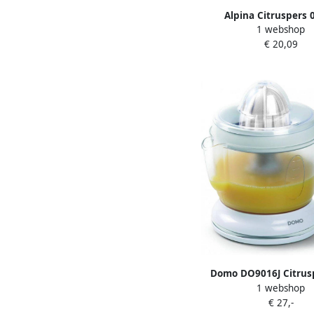
Alpina Citruspers 0
1 webshop
Sinaasappelpers Elektr
€ 20,09
Citrus Pers met 2 Per
Sapcentrifuge voor Sin
en Citroenen 
Vaatwasbesten
Domo DO9016J Citrus
1 webshop
€ 27,-