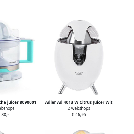
che juicer 8090001
Adler Ad 4013 W Citrus Juicer Wit
ebshops
2 webshops
stic (0 5 L)
800 Watt
 30,-
€ 46,95