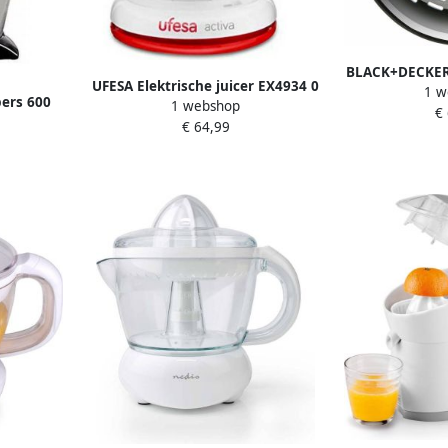
BLACK+DECKER E
UFESA Elektrische juicer EX4934 0
1 w
Black & Decke
ers 600
1 webshop
7 L 40W Wit 40 W 700 ml 7 L
€
Roest
ls
€ 64,99