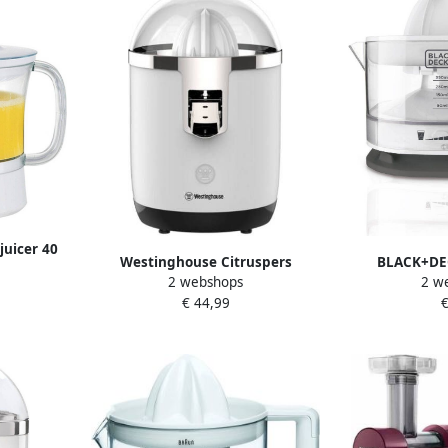
juicer 40
Westinghouse Citruspers
BLACK+DE
2 webshops
2 w
Elektrisch Met Filter
citrusper
€ 44,99
€
Sinaasappelpers Wit