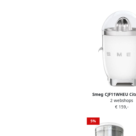
Smeg CJF11WHEU Cit
2 webshops
Elektrische Citrusper
€ 159,-
Filter Antidruppels
Automatische Start S
Style Wit
5%