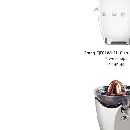
Smeg CJF01WHEU Citru
2 webshops
Handmatige druk
€ 140,44