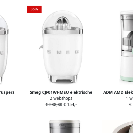
35%
ruspers
Smeg CJF01WHMEU elektrische
ADM AMD Elekt
2 webshops
1 w
s 70W RVS
citruspers 70 W Wit
Draadloo
€ 238,80
€ 154,-
€
ysteem
Sinaasappelpe
top '50s
Automatische S
Citrusvruchten
Juicer