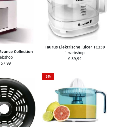
Taurus Elektrische juicer TC350
 Avance Collection
1 webshop
25W 0 35 L Wit
ebshop
0-240V
€ 39,99
157,99
5%