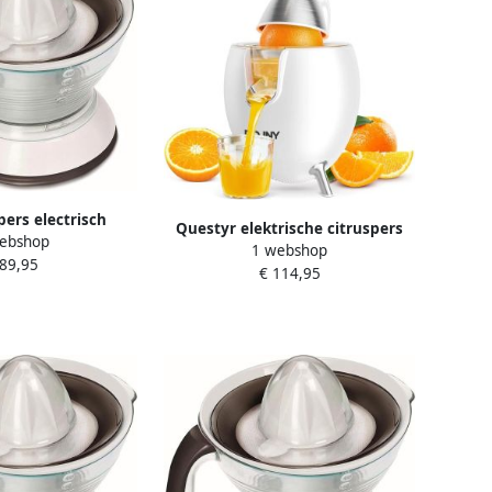
pers electrisch
Questyr elektrische citruspers
ebshop
naasappelpers Wit
1 webshop
sinaasappelsapcentrifuge grote
 89,95
22cm x 18cm
€ 114,95
capaciteit 850 W