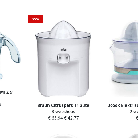
35%
 MPZ 9
rs Wit
5
Braun Citruspers Tribute
Dcook Elektris
3 webshops
2 w
Collection CJ3050 | Citruspersen
Wit Pla
€ 65,94
€ 42,77
€
| Keuken&Koken
Keukenapparaten | CJ3050