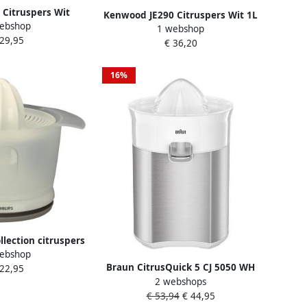
 Citruspers Wit
Kenwood JE290 Citruspers Wit 1L
ebshop
1 webshop
| Citruspersen | Keuken&Koken
 29,95
€ 36,20
Keukenapparaten | JE290
16%
ollection citruspers
ebshop
00 0.5 liter
Braun CitrusQuick 5 CJ 5050 WH
 22,95
2 webshops
Elektrische Citruspers Wit
€ 53,94
€ 44,95