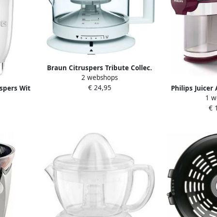
Braun Citruspers Tribute Collec.
2 webshops
Cj3000 | Citruspersen |
€ 24,95
spers Wit
Philips Juicer
Keuken&Koken Keukenapparaten
1 w
 70W
22
| 0X22611001
€ 