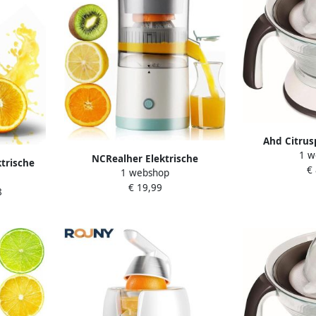
Ahd Citrus
1 w
Citruspers Si
NCRealher Elektrische
trische
€
‎23cm x 
1 webshop
Sapcentrifuge Elektrische
 Oranje
€ 19,99
Citruspers Oplaadbare
8
s 45 Watt
Sinaasappelpers Draagbare
mpact en
Sapcentrifuge Voor Citroenen En
voor
Grapefruits
it