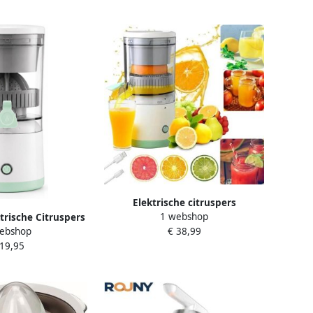
Elektrische citruspers
1 webshop
rische Citruspers
sinaasappel-citroensap fruitpers
ebshop
€ 38,99
s Draagbare
en extractor
 19,95
rs USB Oplaadbaar
apcentrifuge voor
 & Fruit 360° Slow
 Mintgroen