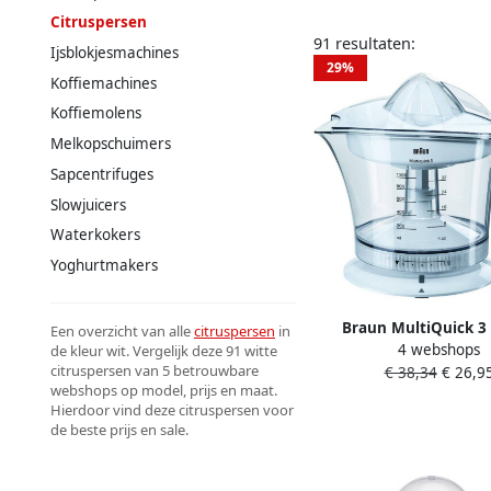
Citruspersen
91 resultaten:
Ijsblokjesmachines
29%
Koffiemachines
Koffiemolens
Melkopschuimers
Sapcentrifuges
Slowjuicers
Waterkokers
Yoghurtmakers
Braun MultiQuick 3
Een overzicht van alle
citruspersen
in
4 webshops
de kleur wit. Vergelijk deze 91 witte
Elektrische citruspe
citruspersen van 5 betrouwbare
€ 38,34
€ 26,9
webshops op model, prijs en maat.
Hierdoor vind deze citruspersen voor
de beste prijs en sale.