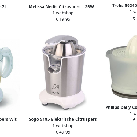
Trebs 99240
.7L –
Melissa Nedis Citruspers – 25W –
1 w
1 webshop
isch 25W –
Links Rechts Rotatie – Met
€
€ 19,95
skegels –
Sapkan – Wit
aasappels
–
dig
Philips Daily C
1 w
HR2738 
pers Wit
Sogo 5185 Elektrische Citruspers
€
1 webshop
RVS
€ 49,95