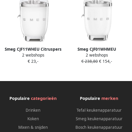
Smeg CJF11WHEU Citruspers
Smeg CJF01WHMEU
2 webshops
2 webshops
Elektrische Citruspers 70W
elektrische citruspers 70 W
€ 23,-
€ 238,80
€ 154,-
RVS Filter
Wit
Antidruppelsysteem
Automatische Start Stop '50s
Style Wit
Populaire
categorieën
Populaire
merken
Drinken
Tefal keukenapparatuur
Koken
Smeg keukenapparatuur
Mixen & snijden
Bosch keukenapparatuur