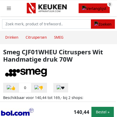
Drinken
Citruspersen
SMEG
Smeg CJF01WHEU Citruspers Wit
Handmatige druk 70W
0
Beschikbaar voor
tot
bij
shops:
140,44
169,-
2
140,44
Bestel »