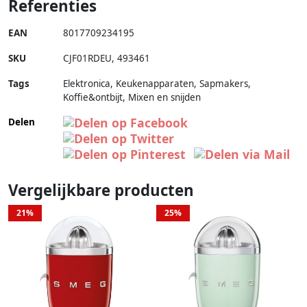
Referenties
EAN
8017709234195
SKU
CJF01RDEU
,
493461
Tags
Elektronica, Keukenapparaten, Sapmakers,
Koffie&ontbijt, Mixen en snijden
Delen
Vergelijkbare producten
21%
25%