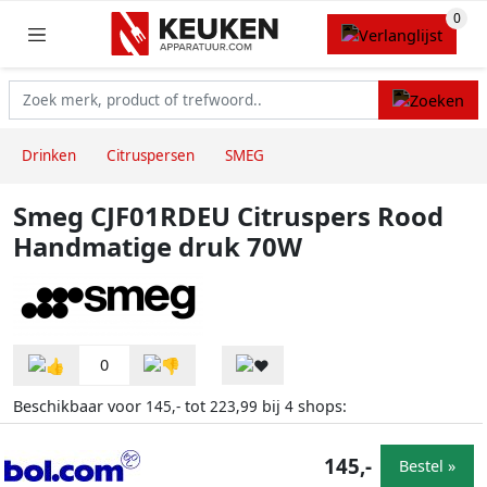
Drinken
Citruspersen
SMEG
Smeg CJF01RDEU Citruspers Rood
Handmatige druk 70W
0
Beschikbaar voor
tot
bij
shops:
145,-
223,99
4
145,-
Bestel »