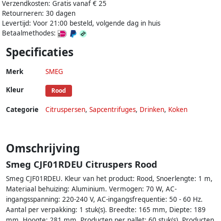
Verzendkosten: Gratis vanaf € 25
Retourneren: 30 dagen
Levertijd: Voor 21:00 besteld, volgende dag in huis
Betaalmethodes:
Specificaties
Merk
SMEG
Kleur
Rood
Categorie
Citruspersen
,
Sapcentrifuges
,
Drinken
,
Koken
Omschrijving
Smeg CJF01RDEU Citruspers Rood
Smeg CJF01RDEU. Kleur van het product: Rood, Snoerlengte: 1 m,
Materiaal behuizing: Aluminium. Vermogen: 70 W, AC-
ingangsspanning: 220-240 V, AC-ingangsfrequentie: 50 - 60 Hz.
Aantal per verpakking: 1 stuk(s). Breedte: 165 mm, Diepte: 189
mm, Hoogte: 281 mm. Producten per pallet: 60 stuk(s), Producten