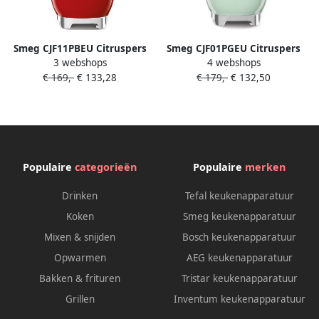
Smeg CJF11PBEU Citruspers
Smeg CJF01PGEU Citruspers
3 webshops
4 webshops
Elektrische Citruspers 70W
Watergroen Handmatige
€ 169,-
€ 133,28
€ 179,-
€ 132,50
RVS Filter
druk 70W
Antidruppelsysteem
Automatische Start Stop '50s
Style Rood
Populaire
categorieën
Populaire
merken
Drinken
Tefal keukenapparatuur
Koken
Smeg keukenapparatuur
Mixen & snijden
Bosch keukenapparatuur
Opwarmen
AEG keukenapparatuur
Bakken & frituren
Tristar keukenapparatuur
Grillen
Inventum keukenapparatuur