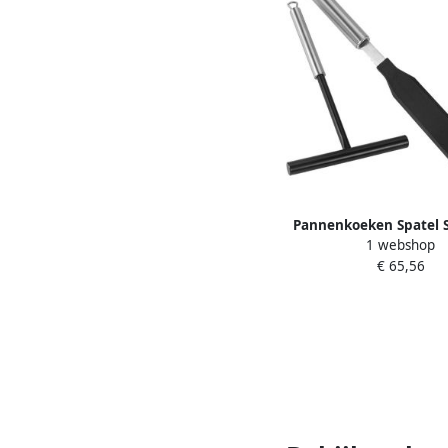
Pannenkoeken Spatel 
1 webshop
Maker Gereedschap 
€ 65,56
Verdelen T-Vorm Spread
x 10 cm