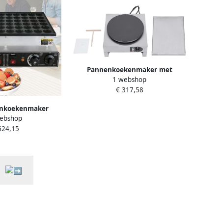
Pannenkoekenmaker met
1 webshop
uittrekbaar dienblad
€ 317,58
ingebouwde thermostaat
pannenkoeken draaiverdeler
enkoekenmaker
verbrande amandelen machine
ebshop
n Dorayaki Maker
elektrisch uittrekbaar tortilla
624,15
tbijt Maken
crêpe ijzer pannenkoeken
aag Gietijzer 50
n Zilver