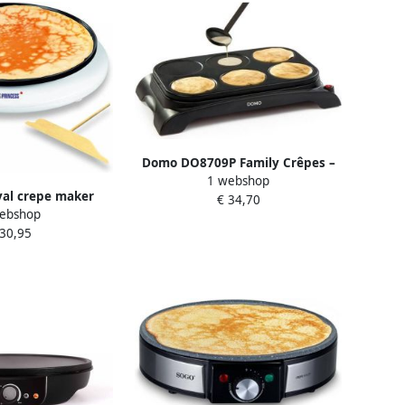
Domo DO8709P Family Crêpes –
1 webshop
Crepe maker –
yal crepe maker
€ 34,70
Pannenkoekenplaat – 6 Personen
ebshop
92227
 30,95