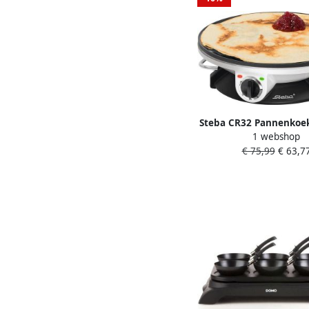
Steba CR32 Pannenko
1 webshop
Crêpemaker 32 cent
€ 75,99
€ 63,7
Regelbare thermostaat 
Accessoires PFAS 