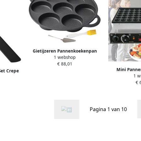
Gietijzeren Pannenkoekenpan
1 webshop
Mini Pannenkoekenmaker
€ 88,01
Ontbijt Bereiden 7-Gaats Design
Mini Pann
30.5 cm Zwart
Set Crepe
1 w
Poffertjespa
Beslag
€ 
Snel On
er 10 x 10
Antiaanbakl
Gate
Pagina 1 van 10