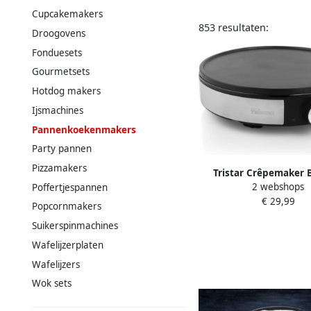
Cupcakemakers
853 resultaten:
Droogovens
Fonduesets
Gourmetsets
Hotdog makers
Ijsmachines
Pannenkoekenmakers
Party pannen
Pizzamakers
Tristar Crêpemaker 
2 webshops
Poffertjespannen
Pannenkoekenmak
€ 29,99
centimeter Regel
Popcornmakers
Thermostaat Inclu
Suikerspinmachines
accessoires RV
Wafelijzerplaten
Wafelijzers
Wok sets