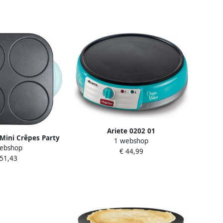
Ariete 0202 01
Mini Crêpes Party
1 webshop
Pannenkoekenmaker
ebshop
 4 mini crêpes
€ 44,99
Crêpemaker 30 centimeter
 51,43
g Diameter 12cm 2
Regelbare thermostaat Inclusief
ggrepen
Accessoires blauw