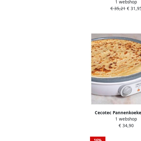
1 webshop
Elektrische pannenkoe
€ 35,21
€ 31,9
30 cm
Cecotec Pannenkoek
1 webshop
Crepestone 10
€ 34,90
16%