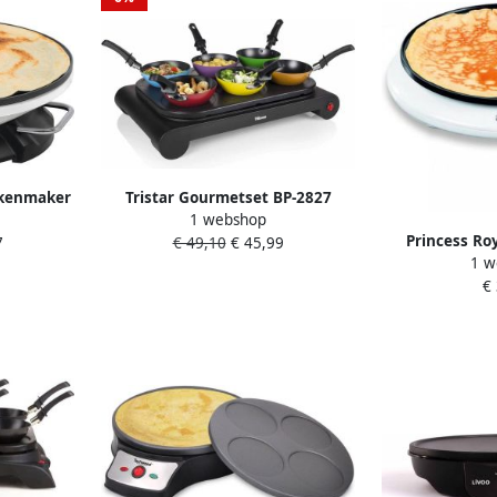
ekenmaker
Tristar Gourmetset BP-2827
1 webshop
imeter
1000W Wokset
Princess Ro
7
€ 49,10
€ 45,99
Inclusief
Pannenkoekenmaker 6 personen
1 w
4
vrij
Incl 6 pannetjes spatels PFAS-Vrij
€
Pasen