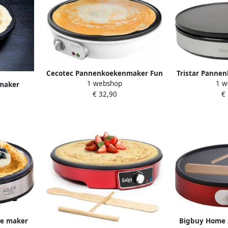
Cecotec Pannenkoekenmaker Fun
Tristar Pannen
1 webshop
1 w
Crepelicious 1000 W Ø 30 5 cm
1 BP-2639 Pa
maker
€ 32,90
€
omkeerbar
r 30cm
pannenkoeken 
14
Regelbare 
Inclusief 
pe maker
Bigbuy Home 