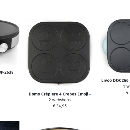
BP-2638
er 30
Livoo DOC266 
bare
1 w
crêpe maker
sief
€
Antiaanbaklaa
Domo Crépiere 4 Crepes Emoji -
S
draa
2 webshops
patronen Anti -adhesieve
€ 34,95
ontvangst 600W L31 x L34 x H13
cm