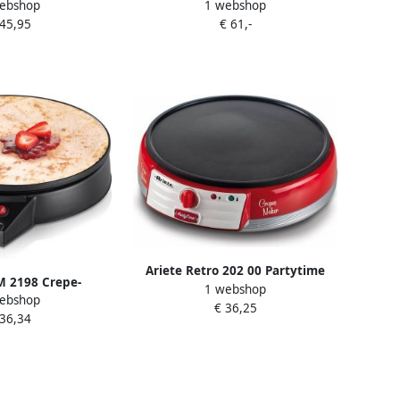
ebshop
1 webshop
W SH-6725 rood
PY5593 | Pannenkoeken makers |
 45,95
€ 61,-
3168430785618
Ariete Retro 202 00 Partytime
M 2198 Crepe-
1 webshop
Pannenkoekenmaker Crêpe
ebshop
maker 30cm anti-
€ 36,25
maker 1000 Watt Rood
 36,34
ag traploze
nstelling 1000W