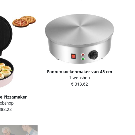
plaat incl. crêpe-spatel en
deegverdeler 6 warmtestanden
overlooprand
Pannenkoekenmaker van 45 cm
1 webshop
met anti-aanbakplaat 220 V met
€ 313,62
type F-Schuko-stekker
temperatuurregelbare
pannenkoekengrill voor
he Pizzamaker
ebshop
pannenkoeken jianbing crêpes
maker Oven Thuis
388,28
en ontbijt thuis en in de
en Instelbare
r 12 inch Roze