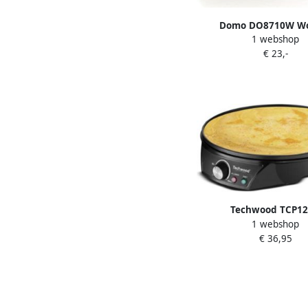
Domo DO8710W Wo
1 webshop
Pannenkoekenmaker 2
€ 23,-
personen 100
Techwood TCP12
1 webshop
Pannenkoekenmaker
€ 36,95
maker Ø 30 c