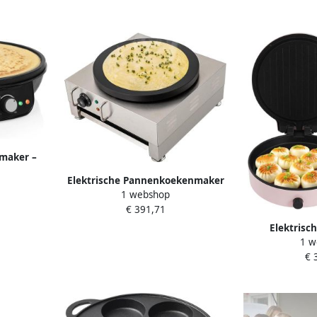
emaker –
egelbare
Elektrische Pannenkoekenmaker
oor
1 webshop
Crêpe Plaat Desserts Maken
rêpes
€ 391,71
Groot Verwarmoppervlak 40 cm
s Zwart
Diameter Zilver Zwart
Elektrisc
1 w
Pannenkoeken
€ 
Pizza Bakk
Temperatuu