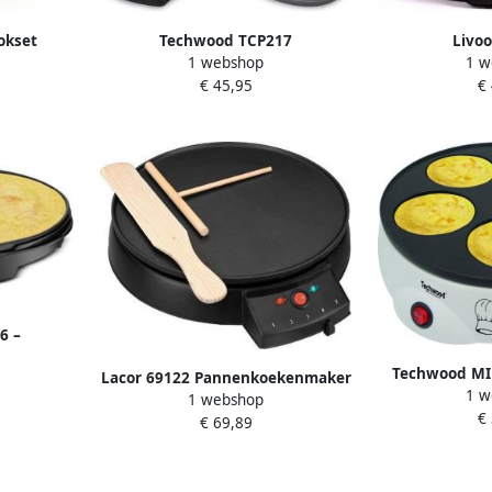
kset
Techwood TCP217
Livo
1 webshop
1 w
-in-1 6
Pannenkoekenmaker Crêpe
Pannenkoek
€ 45,95
€
0W
Maker 2-in-1 1000 Watt
Maker
6 –
 Crêpe
Techwood MI
Lacor 69122 Pannenkoekenmaker
m
1 w
1 webshop
Crêpe maker
€
€ 69,89