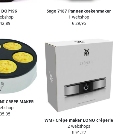
o DOP196
Sogo 7187 Pannenkoekenmaker
ebshop
1 webshop
enmaker Crêpe
Ø 30 cm
 42,89
€ 29,95
 Ø 30 cm
NI CREPE MAKER
ebshop
 35,95
WMF Crêpe maker LONO crêperie
2 webshops
afneembare
€ 91,27
vaatwasmachinebestendige