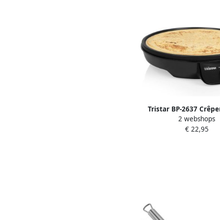
Tristar BP-2637 Crêp
2 webshops
Pannenkoekenmaker R
€ 22,95
thermostaat – V
pannenkoeken en c
Inclusief Accessoire