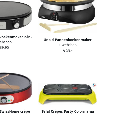
koekenmaker 2-in-
Unold Pannenkoekenmaker
ebshop
ncakes maker met
1 webshop
UN.48155 1250 W
 39,95
e plaat Voor
€ 58,-
en mini Pancakes
thermostaat –
Accessoires RVS
SwissHome crêpe
Tefal Crêpes Party Colormania