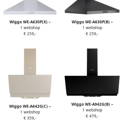
Wiggo WE-A630P(X) –
Wiggo WE-A630P(B) –
1 webshop
1 webshop
Wandschouw Afzuigkap 60
Wandschouw Afzuigkap 60
€ 259,-
€ 259,-
cm – Roestvrijstaal – 680 m³
cm – Zwart – 680 m³ h – LED
h – LED Verlichting –
Verlichting – Energieklasse
Energieklasse A – 5 jaar
A – 5 jaar garantie
garantie
Wiggo WE-A942G(B) –
Wiggo WE-A642G(C) –
1 webshop
Schuine Afzuigkap 90 cm –
1 webshop
Schuine Afzuigkap – 60 cm –
€ 479,-
Zwart Dubbel Glas – A+
€ 359,-
Glasdesign – Energieklasse
Energieklasse – Touch
A – ECO+ Touch Control –
Control – Eco+ Design – 5