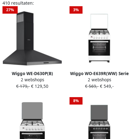
410 resultaten:
27%
3%
Wiggo WE-D630P(B)
Wiggo WO-E639R(WW) Serie
2 webshops
2 webshops
Wandschouw Afzuigkap 60
9 60 cm Gasfornuis Wok Wit
€ 179,-
€ 129,50
€ 569,-
€ 549,-
cm 300m³ h 3 standen
Energieklasse D Zwart
Koolstoffilters meegeleverd
8%
(Tijdelijk een gratis
koksmes van Villeroy &
Boch ter waarde van 44 95€
bijgeleverd!)