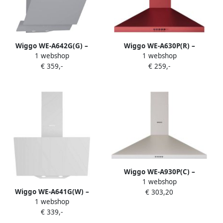
Wiggo WE-A642G(G) –
Wiggo WE-A630P(R) –
1 webshop
1 webshop
Schuine Afzuigkap – 60 cm –
Wandschouw Afzuigkap 60
€ 359,-
€ 259,-
Glasdesign – Energieklasse
cm – Rood – 680 m³ h – LED
A – ECO+ Touch Control –
Verlichting – Energieklasse
Grijs Glas – 5 Jaar Garantie
A – 5 jaar garantie
Wiggo WE-A930P(C) –
1 webshop
Wandschouw Afzuigkap 90
Wiggo WE-A641G(W) –
€ 303,20
cm – Crème – 680 m³ h –
1 webshop
Schuine Afzuigkap – 60 cm –
LED Verlichting –
€ 339,-
Glasdesign – Energieklasse
Energieklasse A – 5 jaar