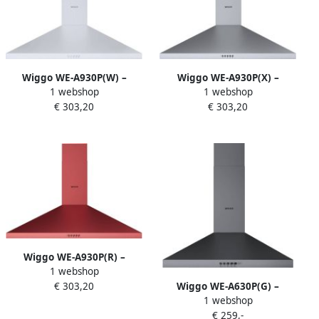
Wiggo WE-A930P(W) –
Wiggo WE-A930P(X) –
1 webshop
1 webshop
Wandschouw Afzuigkap 90
Wandschouw Afzuigkap 90
€ 303,20
€ 303,20
cm – Wit – 680 m³ h – LED
cm – Roestvrijstaal – 680 m³
Verlichting – Energieklasse
h – LED Verlichting –
A – 5 jaar garantie
Energieklasse A – 5 jaar
garantie
Wiggo WE-A930P(R) –
1 webshop
Wandschouw Afzuigkap 90
Wiggo WE-A630P(G) –
€ 303,20
cm – Rood – 680 m³ h – LED
1 webshop
Wandschouw Afzuigkap 60
Verlichting – Energieklasse
€ 259,-
cm – Grijs – 680 m³ h – LED
A – 5 jaar garantie