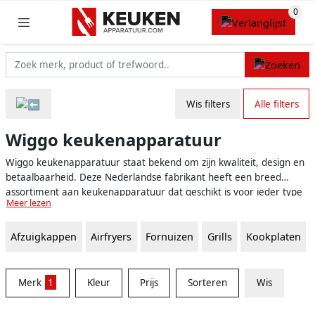
Wis filters
Alle filters
Wiggo keukenapparatuur
Wiggo keukenapparatuur staat bekend om zijn kwaliteit, design en
betaalbaarheid. Deze Nederlandse fabrikant heeft een breed
assortiment aan keukenapparatuur dat geschikt is voor ieder type
Meer lezen
keuken. Van koelkasten en vriezers tot ovens, fornuizen en
vaatwassers, Wiggo biedt het allemaal. Profiteer van de beste
Afzuigkappen
Airfryers
Fornuizen
Grills
Kookplaten
deals op onze vergelijkingswebsite.
Merk
1
Kleur
Prijs
Sorteren
Wis