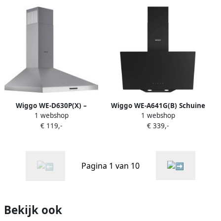
Crème Glas – 5 Jaar
jaar garantie
Garantie
Wiggo WE‑D630P(X) –
Wiggo WE-A641G(B) Schuine
1 webshop
1 webshop
Wandschouw Afzuigkap
afzuigkap 60 cm 650 m³ h 4
€ 119,-
€ 339,-
60 cm – RVS – 300 m³ h –
standen Energieklasse A
Knoppenbediening – LED
Zwart Glas Koolstoffilters
Verlichting – 5 jaar garantie
meegeleverd (Tijdelijk een
gratis koksmes van Villeroy
Pagina 1 van 10
& Boch ter waarde van 44
95€ bijgeleverd!)
Bekijk ook