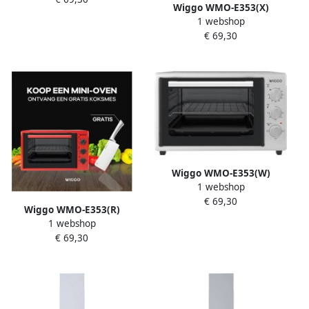
Wiggo WMO-E353(X)
Tijdelijk een gratis koksmes
1 webshop
Vrijstaande Mini Oven 35
van Villeroy & Boch ter
€ 69,30
liter 1800 Watt Timer Grijs
waarde van 44 95€
Tijdelijk een gratis koksmes
bijgeleverd!
van Villeroy & Boch ter
waarde van 44 95€
bijgeleverd!
Wiggo WMO-E353(W)
1 webshop
Vrijstaande Mini Oven 35
€ 69,30
liter 1800 Watt Timer Wit
Wiggo WMO-E353(R)
Tijdelijk een gratis koksmes
1 webshop
Vrijstaande Mini Oven 35
van Villeroy & Boch ter
€ 69,30
liter 1800 Watt Timer Rood
waarde van 44 95€
Tijdelijk een gratis koksmes
bijgeleverd!
van Villeroy & Boch ter
waarde van 44 95€
bijgeleverd!