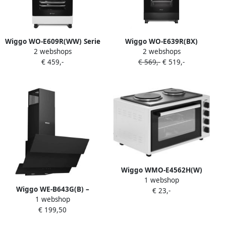
Wiggo WO-E609R(WW) Serie
Wiggo WO-E639R(BX)
2 webshops
2 webshops
9 60 cm Gasfornuis Wit
Vrijstaand Gasfornuis Wok
€ 459,-
€ 569,-
€ 519,-
60 cm 66 Liter 4 pitten
Energieklasse B 5 jaar
garantie Zwart Rvs
Wiggo WMO-E4562H(W)
1 webshop
Vrijstaande Mini Oven met
Wiggo WE-B643G(B) –
€ 23,-
kookplaat Electrisch 60 CM
1 webshop
Schuine Afzuigkap – 60 cm –
45 liter 3534 W 5 Jaar
€ 199,50
Triple Glasdesign –
Garantie Wit
Energieklasse B – ECO+