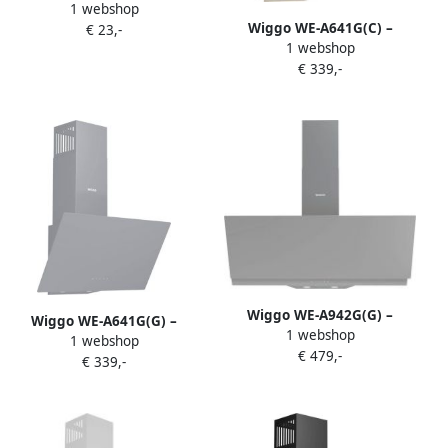
1 webshop
Vrijstaande Mini Oven met
Wiggo WE-A641G(C) –
€ 23,-
kookplaat Electrisch 60 CM
1 webshop
Schuine Afzuigkap – 60 cm –
45 liter 3534 W 5 Jaar
€ 339,-
Glasdesign – Energieklasse
Garantie Roestvrijstaal
A – ECO+ Touch Control –
Crème Glas – 5 Jaar
Garantie
Wiggo WE-A942G(G) –
Wiggo WE-A641G(G) –
1 webshop
Schuine Afzuigkap 90 cm –
1 webshop
Schuine Afzuigkap – 60 cm –
€ 479,-
Grijs Dubbel Glas – A+
€ 339,-
Glasdesign – Energieklasse
Energieklasse – Touch
A – ECO+ Touch Control –
Control – Eco+ Design – 5
Grijs Glas – 5 Jaar Garantie
jaar garantie