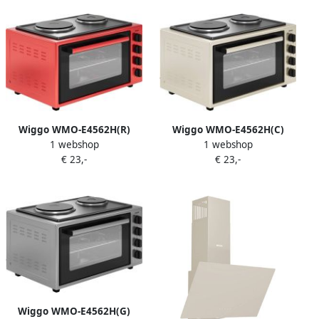
Touch Control – Zwart Glas
– 5 Jaar Garantie
Wiggo WMO-E4562H(R)
Wiggo WMO-E4562H(C)
1 webshop
1 webshop
Vrijstaande Mini Oven met
Vrijstaande Mini Oven met
€ 23,-
€ 23,-
kookplaat Electrisch 60 CM
kookplaat Electrisch 60 CM
45 liter 3534 W 5 Jaar
45 liter 3534 W 5 Jaar
Garantie Rood
Garantie Creme
Wiggo WMO-E4562H(G)