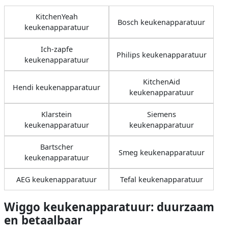
KitchenYeah
Bosch keukenapparatuur
keukenapparatuur
Ich-zapfe
Philips keukenapparatuur
keukenapparatuur
KitchenAid
Hendi keukenapparatuur
keukenapparatuur
Klarstein
Siemens
keukenapparatuur
keukenapparatuur
Bartscher
Smeg keukenapparatuur
keukenapparatuur
AEG keukenapparatuur
Tefal keukenapparatuur
Wiggo keukenapparatuur: duurzaam
en betaalbaar