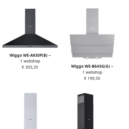
A – ECO+ Touch Control –
garantie
Wit Glas – 5 Jaar Garantie
Wiggo WE-A930P(B) –
1 webshop
Wandschouw Afzuigkap 90
Wiggo WE-B643G(G) –
€ 303,20
cm – Zwart – 680 m³ h – LED
1 webshop
Schuine Afzuigkap – 60 cm –
Verlichting – Energieklasse
€ 199,50
Triple Glasdesign –
A – 5 jaar garantie
Energieklasse B – ECO+
Touch Control – Grijs Glas –
5 Jaar Garantie