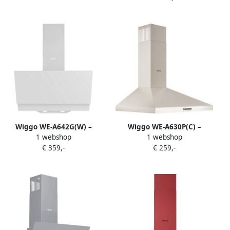
Verlichting – Energieklasse
A – 5 jaar garantie
Wiggo WE-A642G(W) –
Wiggo WE-A630P(C) –
1 webshop
1 webshop
Schuine Afzuigkap – 60 cm –
Wandschouw Afzuigkap 60
€ 359,-
€ 259,-
Glasdesign – Energieklasse
cm – Crème – 680 m³ h –
A – ECO+ Touch Control –
LED Verlichting –
Wit Glas – 5 Jaar Garantie
Energieklasse A – 5 jaar
garantie