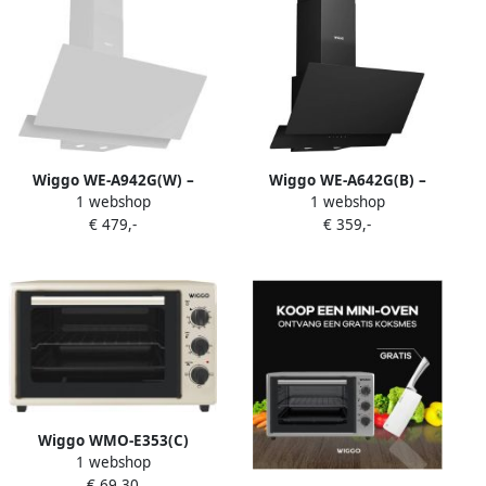
Wiggo WE-A942G(W) –
Wiggo WE-A642G(B) –
1 webshop
1 webshop
Schuine Afzuigkap 90 cm –
Schuine Afzuigkap – 60 cm –
€ 479,-
€ 359,-
Wit Dubbel Glas – A+
Glasdesign – Energieklasse
Energieklasse – Touch
A – ECO+ Touch Control –
Control – Eco+ Design – 5
Zwart Glas – 5 Jaar Garantie
jaar garantie
Wiggo WMO-E353(C)
1 webshop
Vrijstaande Mini Oven 35
€ 69,30
liter 1800 Watt Timer Creme