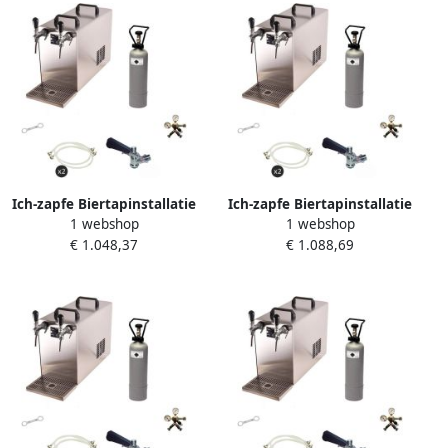
Ich-zapfe Biertapinstallatie
Ich-zapfe Biertapinstallatie
1 webshop
1 webshop
STREAM 50 Compleetset 2-
STREAM 50 Compleetset 2-
€ 1.048,37
€ 1.088,69
lijns doorstroomsijpeler
Lijns
droge koeler tot 55 l u 5L
Doorstroomsijpelkoeler 55 l
adapter
u KeyKeg