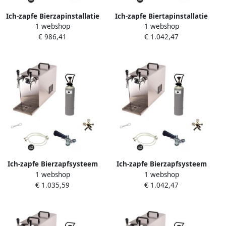
Ich-zapfe Bierzapinstallatie
Ich-zapfe Biertapinstallatie
1 webshop
1 webshop
STREAM 50 Compleetset 2
STREAM 50 Complete Set 2-
€ 986,41
€ 1.042,47
Lijnen Tot 55 L U Roestvrij
Leidings Doorstroomkoeler
Staal
tot 55 l u
Ich-zapfe Bierzapfsysteem
Ich-zapfe Bierzapfsysteem
1 webshop
1 webshop
STREAM 50 Complete Set 2-
Compleetset STREAM 50 2-
€ 1.035,59
€ 1.042,47
lijns Doorstroomkoeler tot
weg Doorstroomkoeler tot
55 l u KEG Type S 5l Adapter
55 l u KEG Type D S