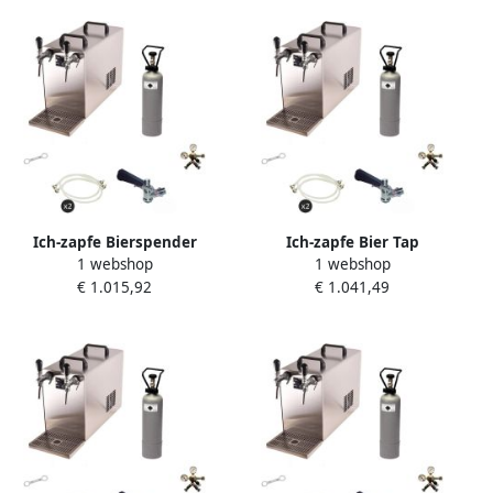
Ich-zapfe Bierspender
Ich-zapfe Bier Tap
1 webshop
1 webshop
STREAM 50 Compleetset 2
Installatie Compleetset
€ 1.015,92
€ 1.041,49
Lijnen tot 55L u Edelstaal
STREAM 50 2-Lijn Droge
Koeler 55 l u 5L Adapter
Type D