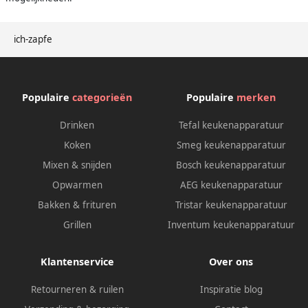
ich-zapfe
Populaire
categorieën
Populaire
merken
Drinken
Tefal keukenapparatuur
Koken
Smeg keukenapparatuur
Mixen & snijden
Bosch keukenapparatuur
Opwarmen
AEG keukenapparatuur
Bakken & frituren
Tristar keukenapparatuur
Grillen
Inventum keukenapparatuur
Klantenservice
Over ons
Retourneren & ruilen
Inspiratie blog