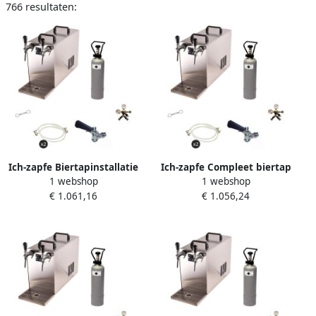
766 resultaten:
Ich-zapfe Biertapinstallatie
Ich-zapfe Compleet biertap
1 webshop
1 webshop
STREAM 50 Compleetset 2-
Set STREAM 50 2-Lijnen
€ 1.061,16
€ 1.056,24
lijns droge koeler tot 55 l
Koeler tot 55 l h M D Fusten
uur voor A- en G-fusten