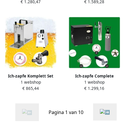
€ 1.280,47
€ 1.589,28
biertapinstallatie AS-40 2-
u
weg dompelkoeler
onderkast incl. schenktoren
Green Line NC adapter
Keyfust 40L h
Ich-zapfe Komplett Set
Ich-zapfe Complete
1 webshop
1 webshop
Tapsysteem Biertap PYGMY
ondertoog set
€ 865,44
€ 1.299,16
25 1-kraans droogkoeler 35
biertapinstallatie AS-40 2-
liter uur Biertap Beertender
weg dompelkoeler
Thuistap Bierkoeler Green
doorstroomkoeler met
Line KEG Type S
schenktoren Green Line en
Pagina 1 van 10
2 Keyfust tapkoppen 40L h