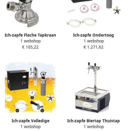
Ich-zapfe Flache Tapkraan
Ich-zapfe Ondertoog
1 webshop
1 webshop
Micro-Matic Thekentap
biertapinstallatie AS-40 2-
€ 105,22
€ 1.271,62
Ideaal voor Bars en Horeca
weg dompelkoeler Green
met Drankafvanger en RVS
Line
Zuiger Snelle Installatie met
R 5 8 en R 3 4 Aansluitingen
Veilig en Duurzaam
Ich-zapfe Volledige
Ich-zapfe Biertap Thuistap
1 webshop
1 webshop
ondertoog
Kontakt 55 2-leiding 50 liter