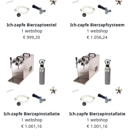
Ich-zapfe Bierzaptoestel
Ich-zapfe Bierzapfsysteem
1 webshop
1 webshop
Complete Set STREAM 50 2-
STREAM 50 Compleetset 2-
€ 999,20
€ 1.056,24
Lijnse Droogkoeler tot 55 l u
Lijns Koeler tot 55 l u voor
in Roestvrij Staal
D- en M-Vaten
Ich-zapfe Bierzapinstallatie
Ich-zapfe Bierzapinstallatie
1 webshop
1 webshop
STREAM 50 Compleetset 2-
STREAM 50 Complete Set 2-
€ 1.061,16
€ 1.001,16
lijns koeler tot 55 l u voor
Lijn Doorstroomkoeler
M- en G-vaten
Droge Koeler tot 55 l u