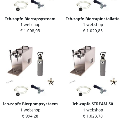
Ich-zapfe Biertapsysteem
Ich-zapfe Biertapinstallatie
1 webshop
1 webshop
STREAM 50 Compleetset 2-
STREAM 50 Compleetset 2-
€ 1.008,05
€ 1.020,83
lijns droge koeler tot 55 l
Lijnen Doorstroomkoeler 55
uur met 5L adapter
l u voor Type G Vaten
Ich-zapfe Bierpompsysteem
Ich-zapfe STREAM 50
1 webshop
1 webshop
STREAM 50 2-lijnen Flow
Bierzapfsysteem met
€ 994,28
€ 1.023,78
Cooler 55 L u Roestvrij staal
Doorstroomkoeler 55 Liter
per Uur