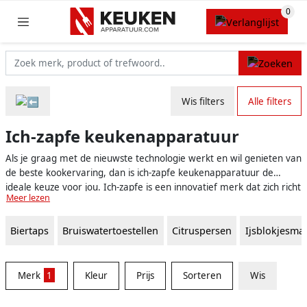
Wis filters
Alle filters
Ich-zapfe keukenapparatuur
Als je graag met de nieuwste technologie werkt en wil genieten van
de beste kookervaring, dan is ich-zapfe keukenapparatuur de
ideale keuze voor jou. Ich-zapfe is een innovatief merk dat zich richt
Meer lezen
op het creëren van hoogwaardige en efficiënte keukenapparaten
die het je mogelijk maken om op een eenvoudige, maar creatieve
Biertaps
Bruiswatertoestellen
Citruspersen
Ijsblokjesma
manier te koken.
Merk
1
Kleur
Prijs
Sorteren
Wis