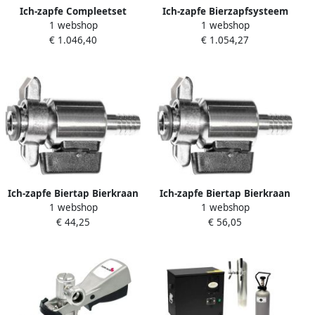
Ich-zapfe Compleetset
Ich-zapfe Bierzapfsysteem
1 webshop
1 webshop
Biertapinstallatie STREAM
STREAM 50 Compleetset 2-
€ 1.046,40
€ 1.054,27
50 2-Lijns Doorstroomkoeler
weg Doorstroomkoeler 55 l
tot 55 l u Type G S
uur Type G & D
Ich-zapfe Biertap Bierkraan
Ich-zapfe Biertap Bierkraan
1 webshop
1 webshop
Recht gemaakt van
Recht gemaakt van
€ 44,25
€ 56,05
roestvrij staal grootte: 10
roestvrij staal grootte: 7
mm
mm