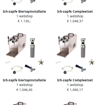
Ich-zapfe Biertapinstallatie
Ich-zapfe Compleetset
1 webshop
1 webshop
STREAM 50 Compleetset 2-
Bierzapfsysteem STREAM 50
€ 1.130,-
€ 1.048,37
lijns Doorstroomkoeler tot
Doorstroomkoeler 2 Lijnen
55 l uur KeyKeg
Tot 55 l u KEG Type D
Ich-zapfe biertapinstallatie
Ich-zapfe Compleetset
1 webshop
1 webshop
STREAM 50 complete set
Biertapinstallatie STREAM
€ 1.046,40
€ 1.060,17
met 2-lijns
50 2-Lijnen Droge Koeler tot
doorstroomkoeler tot 55 l h
55 l u Type G Vaten
en 5-liter adapter