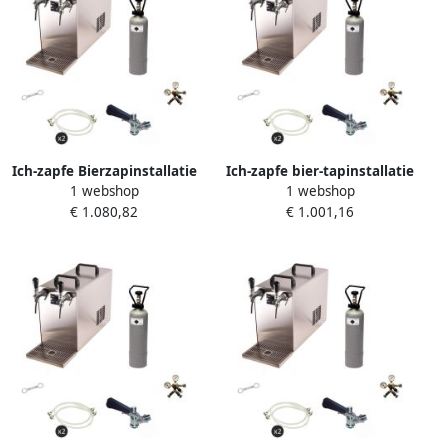
Ich-zapfe Bierzapinstallatie
Ich-zapfe bier-tapinstallatie
1 webshop
1 webshop
Compleetset STREAM 50 2-
STREAM 50 complete set
€ 1.080,82
€ 1.001,16
weg Droge Koeler 55 l u
met 2-lijns
KeyKeg Adapter
doorstroomkoeler tot 55 l h
droge koeler CO2-fles en
slangen