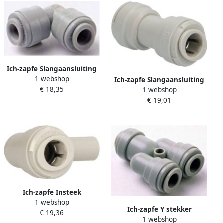
Ich-zapfe Slangaansluiting
1 webshop
Slangadapter 90° 3 8 buis x
Ich-zapfe Slangaansluiting
€ 18,35
5 16 buis
1 webshop
Slangadapter Aansluiting
€ 19,01
voor slang Rechte
aansluiting 3 8
Ich-zapfe Insteek
1 webshop
hoekverbinder 3 8tube x 3
Ich-zapfe Y stekker
€ 19,36
8stem
1 webshop
aansluiting voor slang 3 8