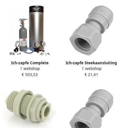
Ich-zapfe Complete
Ich-zapfe Steekaansluiting
1 webshop
1 webshop
drukvat-set met soda-keg
slangekoppeling met UNF-
€ 503,53
€ 21,61
19L + CO2 fles + manometer
binnendraad 5 16 slang x 7
+ aansluitingen
16 Voor biertapinstallaties