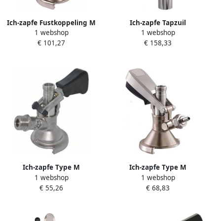
Ich-zapfe Fustkoppeling M
Ich-zapfe Tapzuil
1 webshop
1 webshop
type Micro-Matic
benzinepomp model Tower
€ 101,27
€ 158,33
Bierfustaansluiting Bierfust
gepolijst 1-lijns
koppeling toonbankkraan
Ich-zapfe Type M
Ich-zapfe Type M
1 webshop
1 webshop
Fustkoppeling
Fustkoppeling Bierfust
€ 55,26
€ 68,83
Bierfustaansluiting Combi
koppeling Combi
schuifkoppeling Bierfust
schuifkoppeling Koppeling
koppeling Bovenuitgang
biervat Koppeling voor
bierfust zonder uitloop 2 x