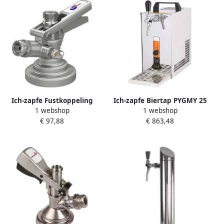
Ich-zapfe Fustkoppeling
Ich-zapfe Biertap PYGMY 25
1 webshop
1 webshop
KeyKeg Bierfustaansluiting
K met membraanpomp 1-
€ 97,88
€ 863,48
Bierfust koppeling biervat
kraan roestvrijstalen
Koppeling voor bierfust
droogkoeler 35 liter h
Bovenuitgang
Biertap Beertender
Thuistap Bierkoeler Green
Line