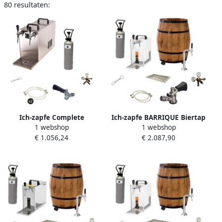
80 resultaten:
Ich-zapfe Complete
Ich-zapfe BARRIQUE Biertap
1 webshop
1 webshop
biertapinstallatie STREAM
Mobiele bierbar Rolbaar
€ 1.056,24
€ 2.087,90
50 2-lijn doorstroomkoeler
Complete Set Adapter 5
droge koeler tot 55 l h met
liters
CO2-fles en kranen