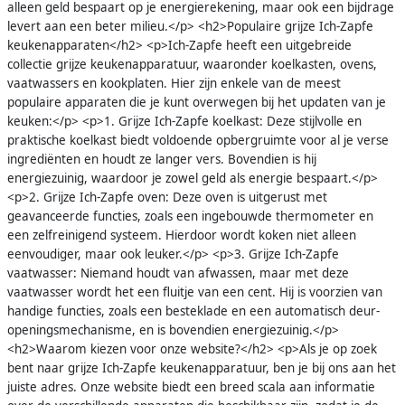
alleen geld bespaart op je energierekening, maar ook een bijdrage
levert aan een beter milieu.</p> <h2>Populaire grijze Ich-Zapfe
keukenapparaten</h2> <p>Ich-Zapfe heeft een uitgebreide
collectie grijze keukenapparatuur, waaronder koelkasten, ovens,
vaatwassers en kookplaten. Hier zijn enkele van de meest
populaire apparaten die je kunt overwegen bij het updaten van je
keuken:</p> <p>1. Grijze Ich-Zapfe koelkast: Deze stijlvolle en
praktische koelkast biedt voldoende opbergruimte voor al je verse
ingrediënten en houdt ze langer vers. Bovendien is hij
energiezuinig, waardoor je zowel geld als energie bespaart.</p>
<p>2. Grijze Ich-Zapfe oven: Deze oven is uitgerust met
geavanceerde functies, zoals een ingebouwde thermometer en
een zelfreinigend systeem. Hierdoor wordt koken niet alleen
eenvoudiger, maar ook leuker.</p> <p>3. Grijze Ich-Zapfe
vaatwasser: Niemand houdt van afwassen, maar met deze
vaatwasser wordt het een fluitje van een cent. Hij is voorzien van
handige functies, zoals een besteklade en een automatisch deur-
openingsmechanisme, en is bovendien energiezuinig.</p>
<h2>Waarom kiezen voor onze website?</h2> <p>Als je op zoek
bent naar grijze Ich-Zapfe keukenapparatuur, ben je bij ons aan het
juiste adres. Onze website biedt een breed scala aan informatie