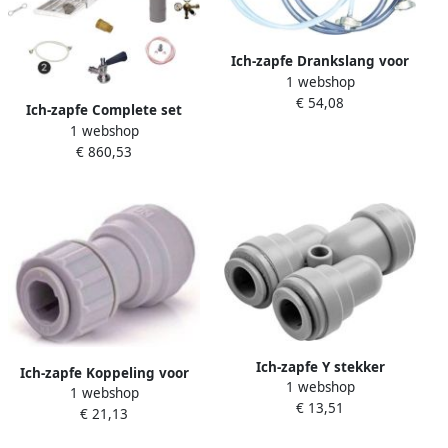
Ich-zapfe Drankslang voor
1 webshop
apparaten voor warme
€ 54,08
dranken 7 mm volledig
Ich-zapfe Complete set
afgewerkt ca. 1 5 m
1 webshop
Tapsysteem Biertap PYGMY
€ 860,53
20 1-tapkraan 20 liter uur
Biertap Beertender
Thuistap Bierkoeler Green
Line NC Adapter
Ich-zapfe Y stekker
Ich-zapfe Koppeling voor
1 webshop
aansluiting voor slang 5 16
1 webshop
slang aansluiting 3 8 buis x
€ 13,51
€ 21,13
5 16 voeding slangadapter
slangaansluiting recht