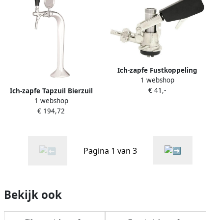
5 8
Ich-zapfe Fustkoppeling
1 webshop
Bierfustaansluiting Type S
€ 41,-
Ich-zapfe Tapzuil Bierzuil
Rechte uitgang 2x 5 8
1 webshop
Biertapzuil Beertower
€ 194,72
Tapbiertoren met enkele
bierkraan chroom elegant
Pagina 1 van 3
Bekijk ook