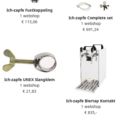
Ich-zapfe Fustkoppeling
1 webshop
Bierfust koppeling Platte
Ich-zapfe Complete set
€ 115,06
Schuifkoppeling Koppeling
1 webshop
biertap Tapsysteem Biertap
biervat Kilkenny Guinness
€ 691,24
PYGMY 20 1-kraans
droogkoeler 25 liter uur
Beertender Thuistap
Bierkoeler Green Line
zonder
Ich-zapfe UNEX Slangklem
1 webshop
tot 21 mm CNS met
€ 21,83
messing vleugelschroef
Ich-zapfe Biertap Kontakt
1 webshop
40 2-kraans Droogkoeler
€ 835,-
Doorloop 50 liter u Biertap
Beertender Thuistap
Bierkoeler