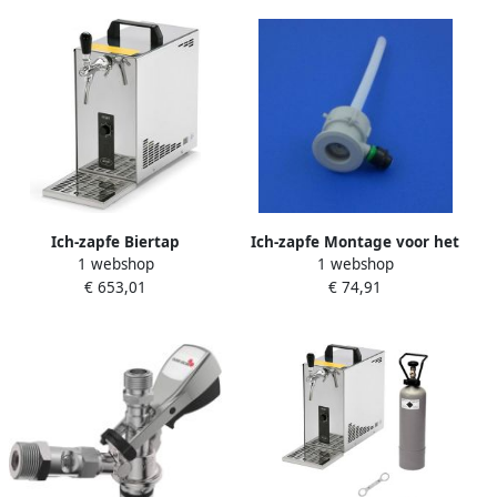
Ich-zapfe Biertap
Ich-zapfe Montage voor het
1 webshop
1 webshop
Biertapsysteem PYGMY 20
vastschroeven van een
€ 653,01
€ 74,91
1-kraan droogkoeler 25 liter
plastic reinigingscontainer
uur Biertap Beertender
Type M passend
Thuistap Bierkoeler Green
Line