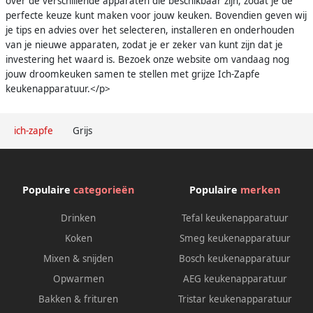
over de verschillende apparaten die beschikbaar zijn, zodat je de
perfecte keuze kunt maken voor jouw keuken. Bovendien geven wij
je tips en advies over het selecteren, installeren en onderhouden
van je nieuwe apparaten, zodat je er zeker van kunt zijn dat je
investering het waard is. Bezoek onze website om vandaag nog
jouw droomkeuken samen te stellen met grijze Ich-Zapfe
keukenapparatuur.</p>
ich-zapfe
Grijs
Populaire
categorieën
Populaire
merken
Drinken
Tefal keukenapparatuur
Koken
Smeg keukenapparatuur
Mixen & snijden
Bosch keukenapparatuur
Opwarmen
AEG keukenapparatuur
Bakken & frituren
Tristar keukenapparatuur