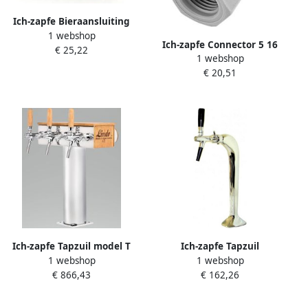
Ich-zapfe Bieraansluiting
1 webshop
PYGMY Konakt John Guest
Ich-zapfe Connector 5 16
€ 25,22
1 webshop
met binnendraad UNS
€ 20,51
draad
Ich-zapfe Tapzuil model T
Ich-zapfe Tapzuil
1 webshop
1 webshop
Grand 3 lijnen
goudkleurig 1-regelig
€ 866,43
€ 162,26
elegant Topkwaliteit!
(Pakket prijs)