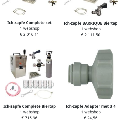
Ich-zapfe Complete set
Ich-zapfe BARRIQUE Biertap
1 webshop
BARRIQUE Biertap Mobiele
1 webshop
Mobiele bierbar Rolbaar
€ 2.016,11
bierbar Rolbaar Thuistap
€ 2.111,50
Complete Set Type A
zonder Fustkoppeling
Ich-zapfe Complete Biertap
Ich-zapfe Adapter met 3 4
1 webshop
1 webshop
JET 30 Set Thuistap
binnendraad voor 5 16
€ 715,96
€ 24,56
Bierkoeler 35 l u 1 kraan +
slangschroefverbinding
6x 0 5 l ISAR Bierglazen