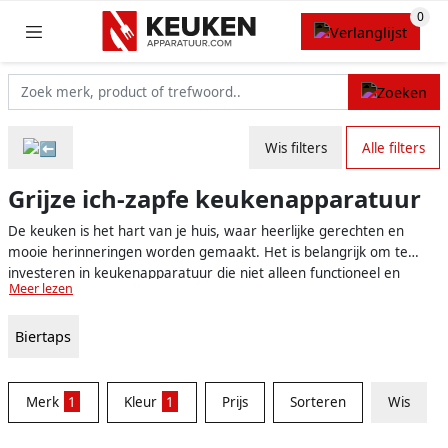
Wis filters
Alle filters
Grijze ich-zapfe keukenapparatuur
De keuken is het hart van je huis, waar heerlijke gerechten en
mooie herinneringen worden gemaakt. Het is belangrijk om te
investeren in keukenapparatuur die niet alleen functioneel en
Meer lezen
betrouwbaar is, maar ook stijlvol en modern. Grijze Ich-Zapfe
keukenapparatuur is een uitstekende keuze voor diegenen die op
Biertaps
zoek zijn naar een combinatie van kwaliteit, design en
duurzaamheid in hun keuken. De grijze kleur is niet alleen elegant
en tijdloos, maar past ook moeiteloos in elke keukenstijl, van
modern tot traditioneel.
Merk
1
Kleur
1
Prijs
Sorteren
Wis