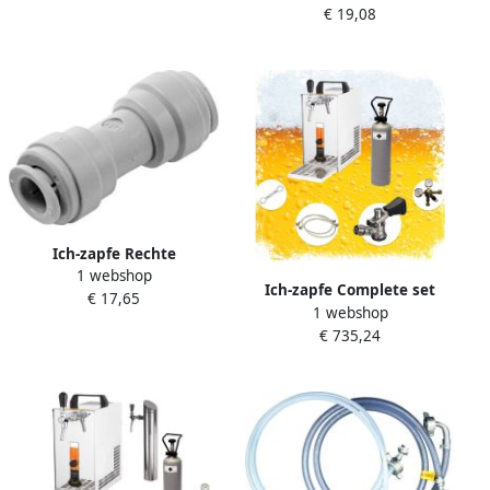
€ 19,08
Ich-zapfe Rechte
1 webshop
aansluiting voor slang 5 16
Ich-zapfe Complete set
€ 17,65
1 webshop
biertap Tapsysteem Biertap
€ 735,24
PYGMY 20 1-kraans
droogkoeler 20 liter uur
Beertender Thuistap
Bierkoeler Green Line Type
D