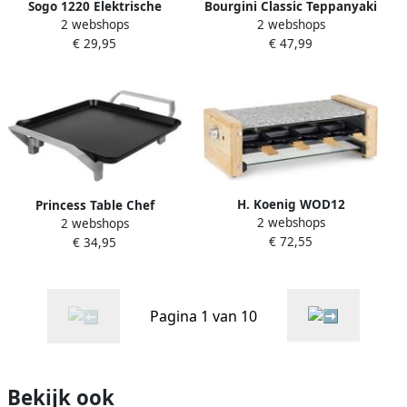
Sogo 1220 Elektrische
Bourgini Classic Teppanyaki
2 webshops
2 webshops
grillplaat 2000 Watt
bakplaat Bak- en Grill
€ 29,95
€ 47,99
apparaat Large 26cm x
56cm
H. Koenig WOD12
Princess Table Chef
2 webshops
2 webshops
Gourmetset Steengrill
Compact 103090 Grill &
€ 72,55
€ 34,95
Raclette 8 Pannetjes
Bakplaat Gourmet 28x28 cm
Regelbare thermostaat
1500W
Pagina 1 van 10
Bekijk ook