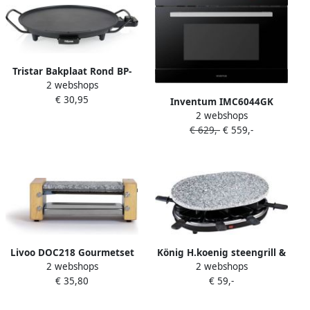
2 meter snoer Parking deck
voor ongebruikte pannetjes
Pasen
Tristar Bakplaat Rond BP-
2 webshops
2787 – Gourmet bakplaat
€ 30,95
voor op tafel Grillplaat
Inventum IMC6044GK
elektrisch Cirkel Grill voor 4
2 webshops
Inbouw combi-oven
personen Met regelbare
€ 629,-
€ 559,-
Hetelucht Magnetron Grill
thermostaat Met
44 liter 45 cm hoog Tot 230
antiaanbaklaag en 4 gratis
graden Zwart RVS
houten spatels- Zwart
Livoo DOC218 Gourmetset
König H.koenig steengrill &
2 webshops
2 webshops
2-in-1 2 Pannetjes
gourmet 8 pers.
€ 35,80
€ 59,-