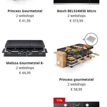
Princess Gourmetstel
Bosch BEL524MS0 Micro
2 webshops
2 webshops
162950 Raclette Pure 4
ondes grill encastrable inox
€ 41,99
€ 373,99
personen Grill & Bakplaat
20 L 800 W Grill 1000 W
Inclusief 4 pannetjes
Regelbare thermostaat
800W 2 meter snoer Anti-
aanbaklaag Bamboe
Melissa Gourmetstel 8-
2 webshops
Persoons Raclette met
€ 44,99
Grillplaat en Grillsteen
perfect voor de Kerst
Princess gourmetstel
2 webshops
162955 Raclette en
€ 58,99
Steengrill Pure 8 Bamboe
Regelbare thermostaat
1300W 2 grillplaten en
11%
extra Steengrill 8 pannetjes