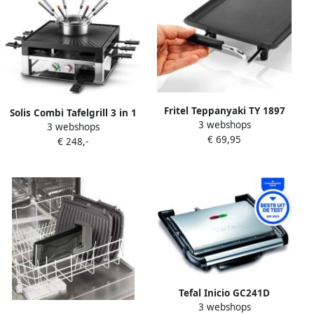
Zwart
Fritel Teppanyaki TY 1897
Solis Combi Tafelgrill 3 in 1
3 webshops
Bakplaat XXL Tafelgrill
3 webshops
796 Gourmetstel 8 Personen
€ 69,95
90x22 cm 1800W 5 Standen
€ 248,-
Fondue Raclette & Grill
PFAS-vrij 4 tot 8 Pers.
Fondueset Anti Aanbaklaag
Antiaanbak
1.3L Fonduepan Zilver
Zwart
Tefal Inicio GC241D
3 webshops
Contactgrill Geschikt voor