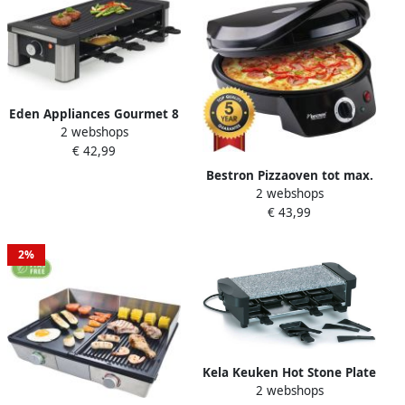
Eden Appliances Gourmet 8
2 webshops
personen Eden ED-7018
€ 42,99
Gourmetstel Raclette
gourmetset gourmetstellen
Bestron Pizzaoven tot max.
Grillplaat Raclette toestel
2 webshops
230 °C Pizzamaker met
Omkeerbare grill- en
€ 43,99
boven- onderwarmte voor
bakplaat 39 x 20 cm 1200 W
zelfgemaakte of
zwart
diepvriespizza's tarte
2%
flambée quiche of wraps tot
Ø 27cm 1.800 watt zwart
Kela Keuken Hot Stone Plate
2 webshops
Ceneri for 8 People