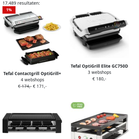
17.489 resultaten:
1%
Tefal OptiGrill Elite GC750D
3 webshops
Intelligente Contactgrill 12
Tefal Contactgrill OptiGrill+
€ 180,-
Automatische Programma's
4 webshops
XL incl. bakplaat
Digitale grillassistent
€ 174,-
€ 171,-
handmatige modus met 4
Gaarheidsindicator
temperaturen 9
Boostfunctie voor
automatische
grillstrepen 2000W RVS
kookprogramma's
vaatwasmachinebestendige
platen gc724d