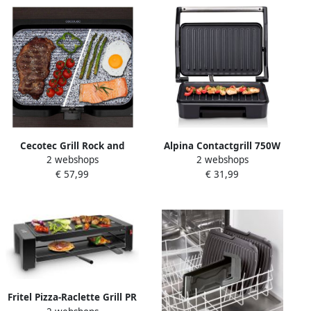
Cecotec Grill Rock and
Alpina Contactgrill 750W
2 webshops
2 webshops
Water 3000 Twin 2200W
Tosti Apparaat Panini Grill
€ 57,99
€ 31,99
2200 W
Anti-Aanbaklaag
Indicatielampje
Verwijderbare Lekbak
Grillplaat 23 x 14 5 CM
Zilver Zwart
Fritel Pizza-Raclette Grill PR