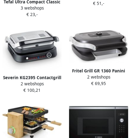
Tefal Ultra Compact Classic
€ 51,-
panini's en meer Anti-
3 webshops
GC3050 Contactgrill
aanbakplaten Vet
€ 23,-
Barbecuestand Regelbare
opvangbak Verticaal
temperatuur Uitneembare
Opbergen 2000W RVS Beste
Anti-aanbakplaten Vet
uit de Test
opvangbak Verticaal
Consumentenbond oktober
opbergen 2000W RVS
2025
Fritel Grill GR 1360 Panini
2 webshops
Tosti Toestel Croque-
Severin KG2395 Contactgrill
€ 69,95
monsieur machine 25x31
2 webshops
SEVINI Pro 7 Automatische
cm 1300W Vaste bakplaten
€ 100,21
programma's ILAG non
1 tot 2 Pers. Student
stick coating tot 230 °C
Starterpack