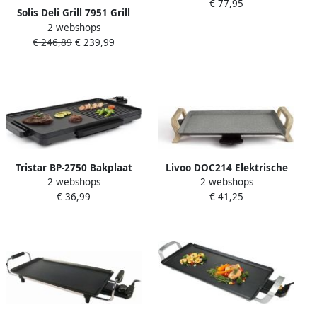
€ 77,95
Solis Deli Grill 7951 Grill
2 webshops
Apparaat Bakplaat
€ 246,89
€ 239,99
Electrisch Grillplaat RVS
Xylan Anti-Aanbaklaag
Zilver Zwart
Tristar BP-2750 Bakplaat
Livoo DOC214 Elektrische
2 webshops
2 webshops
Modern design Groot
Grillplaat
€ 36,99
€ 41,25
bakoppervlak 49 x 27 cm
Geschikt voor op de
camping BBQ