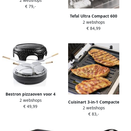
2 webshops
3195 Tafelgrill Minigrill
€ 79,-
Raclette kookplaat 1200W
40x20cm 8 Pers. + 8
Tefal Ultra Compact 600
Raclettepannetjes & Spatels
2 webshops
Comfort GC3060
€ 84,99
Contactgrill Barbecuestand
Regelbare temperatuur
Uitneembare Anti-
aanbakplaten Vet
opvangbak Verticaal
opbergen 2000W RVS
Bestron pizzaoven voor 4
2 webshops
personen pizzamaker voor
Cuisinart 3-in-1 Compacte
€ 49,99
kleine pizza's (Ø 10 cm) met
2 webshops
Grill Wafel- en Omeletmaker
keramische koepel ca. 10
€ 83,-
Contactgrill GRSM3E
minuten baktijd 860 Watt
Wafelijzer 3 anti-aanbak
zwart
platen 210˚C Zilver