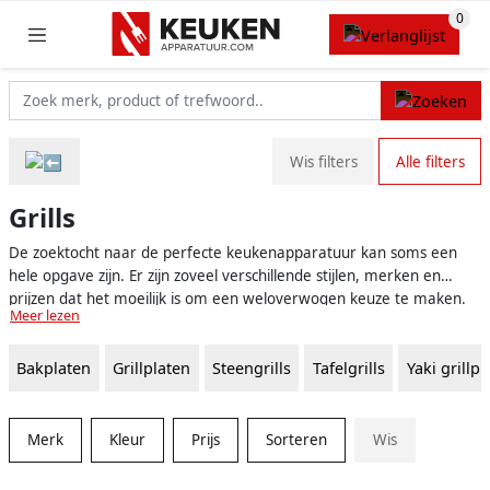
Wis filters
Alle filters
Grills
De zoektocht naar de perfecte keukenapparatuur kan soms een
hele opgave zijn. Er zijn zoveel verschillende stijlen, merken en
prijzen dat het moeilijk is om een weloverwogen keuze te maken.
Meer lezen
Gelukkig is er nu dé vergelijkingswebsite voor keukenapparatuur
die het vinden van de ideale keukenapparatuur een stuk
Bakplaten
Grillplaten
Steengrills
Tafelgrills
Yaki grillpl
eenvoudiger en sneller maakt. Een van de vele
keukenapparatuurtrends waar je op onze website meer over kunt
ontdekken, zijn de zogenaamde 'grills'.
Merk
Kleur
Prijs
Sorteren
Wis