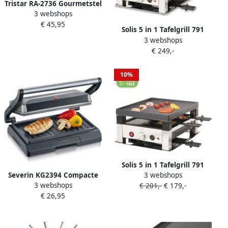
Tristar RA-2736 Gourmetstel
3 webshops
en Pizzaoven Gourmet- en
€ 45,95
Pizzaset 8 personen Met
Solis 5 in 1 Tafelgrill 791
extra hittebron
3 webshops
Gourmetstel 8 Personen
Gourmetstel met unieke
€ 249,-
Grill Wok Pizzamaker
pizzastand Gourmet
Raclette en Pannenkoeken
bakplaat en pizzamaker
Raclette Gourmet Set
10%
Zwart
Bakplaat Gourmetten Zilver
Zwart
Solis 5 in 1 Tafelgrill 791
Severin KG2394 Compacte
3 webshops
Gourmetstel 4 Personen
3 webshops
multifunctionele grill : vlees
€ 201,-
€ 179,-
Grill Wok Pizzamaker
€ 26,95
panini&apos;s groenten
Raclette en Pannenkoeken
antiaanbakplaten 23x14 5
Raclette Gourmet Set
cm
Bakplaat Gourmetten Zilver