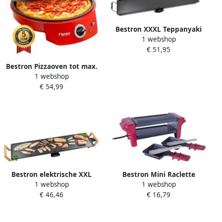
Bestron XXXL Teppanyaki
1 webshop
Bakplaat voor 10 Personen
€ 51,95
elektrische Tafelgrill met
antiaanbaklaag Grillplaat
Bestron Pizzaoven tot max.
met 2000W zwart
1 webshop
230 °C Pizzamaker met
€ 54,99
boven- onderwarmte voor
zelfgemaakte of
diepvriespizza's tarte
flambée quiche of wraps tot
Ø 27cm 1.800 watt Rood
Bestron elektrische XXL
Bestron Mini Raclette
1 webshop
1 webshop
Grillplaat voor 8 Personen
Gourmetstel voor 1 tot 2
€ 46,46
€ 16,79
Teppanyaki Bakplaat met
personen incl. 2 pannen & 2
antiaanbaklaag & bamboe
houten spatels met
handgrepen in aziatisch
antiaanbaklaag 350W rood