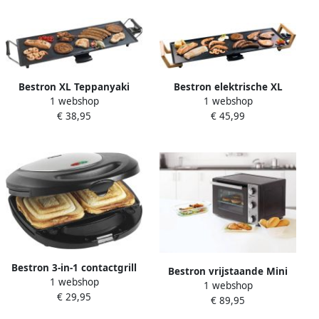
design 1800W zwart
zwaart
Bestron XL Teppanyaki
Bestron elektrische XL
1 webshop
1 webshop
Bakplaat voor 6 Personen
Grillplaat voor 6 Personen
€ 38,95
€ 45,99
Tafelgrill electrisch met
Teppanyaki Bakplaat met
antiaanbaklaag Grillplaat
antiaanbaklaag & bamboe
met 1800W zwart
handgrepen in aziatisch
design 1800W zwart
Bestron 3-in-1 contactgrill
Bestron vrijstaande Mini
1 webshop
inclusief 3 uitwisselbare
1 webshop
Oven met 20L volume
€ 29,95
bakplaten: Sandwich Wafel-
€ 89,95
Bakoven inlcusief
en Grillplaat met
Grillrooster & Bakschaal