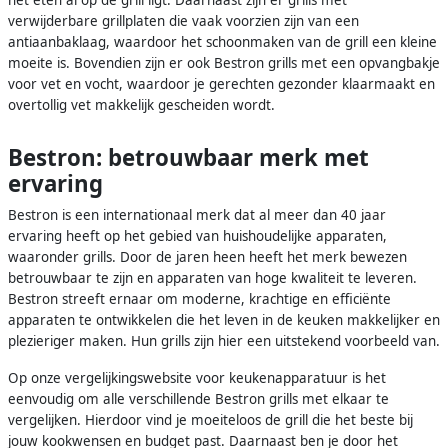
het eten al op de grill ligt. Daarnaast zijn er grills met
verwijderbare grillplaten die vaak voorzien zijn van een
antiaanbaklaag, waardoor het schoonmaken van de grill een kleine
moeite is. Bovendien zijn er ook Bestron grills met een opvangbakje
voor vet en vocht, waardoor je gerechten gezonder klaarmaakt en
overtollig vet makkelijk gescheiden wordt.
Bestron: betrouwbaar merk met
ervaring
Bestron is een internationaal merk dat al meer dan 40 jaar
ervaring heeft op het gebied van huishoudelijke apparaten,
waaronder grills. Door de jaren heen heeft het merk bewezen
betrouwbaar te zijn en apparaten van hoge kwaliteit te leveren.
Bestron streeft ernaar om moderne, krachtige en efficiënte
apparaten te ontwikkelen die het leven in de keuken makkelijker en
plezieriger maken. Hun grills zijn hier een uitstekend voorbeeld van.
Op onze vergelijkingswebsite voor keukenapparatuur is het
eenvoudig om alle verschillende Bestron grills met elkaar te
vergelijken. Hierdoor vind je moeiteloos de grill die het beste bij
jouw kookwensen en budget past. Daarnaast ben je door het