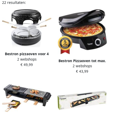
22 resultaten:
Bestron pizzaoven voor 4
2 webshops
personen pizzamaker voor
Bestron Pizzaoven tot max.
€ 49,99
kleine pizza's (Ø 10 cm) met
2 webshops
230 °C Pizzamaker met
keramische koepel ca. 10
€ 43,99
boven- onderwarmte voor
minuten baktijd 860 Watt
zelfgemaakte of
zwart
diepvriespizza's tarte
flambée quiche of wraps tot
Ø 27cm 1.800 watt zwart