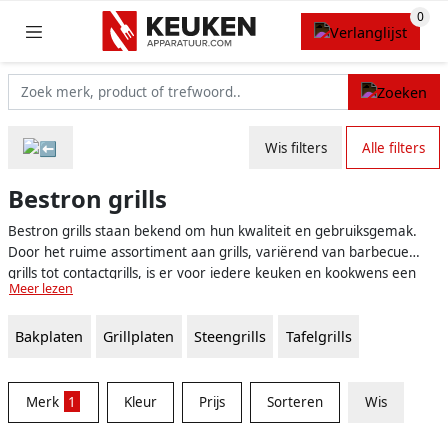
Wis filters
Alle filters
Bestron grills
Bestron grills staan bekend om hun kwaliteit en gebruiksgemak.
Door het ruime assortiment aan grills, variërend van barbecue
grills tot contactgrills, is er voor iedere keuken en kookwens een
Meer lezen
passende Bestron grill te vinden. Naast het feit dat deze grills
functioneel zijn, beschikken ze ook over een stijlvol ontwerp
Bakplaten
Grillplaten
Steengrills
Tafelgrills
waardoor ze een mooie toevoeging zijn aan iedere keuken. Op
onze vergelijkingswebsite voor keukenapparatuur kun je alle
beschikbare Bestron grills eenvoudig met elkaar vergelijken, zodat
je zeker weet dat je de grill kiest die het beste bij jouw wensen en
Merk
1
Kleur
Prijs
Sorteren
Wis
budget past.