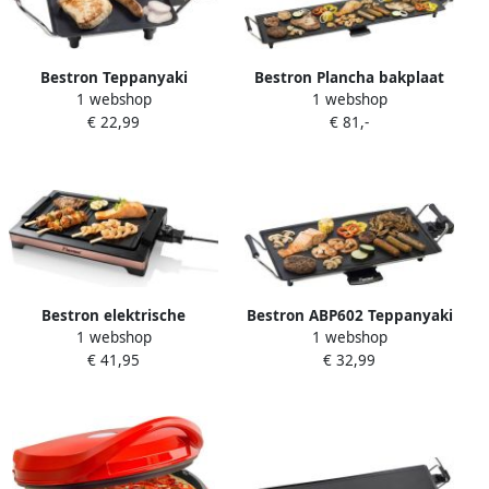
Bestron Teppanyaki
Bestron Plancha bakplaat
1 webshop
1 webshop
Bakplaat voor 2 Personen
XXL ABP604
€ 22,99
€ 81,-
Tafelgrill Elektrisch met
Antiaanbaklaag Grillplaat
van 1000W zwart
Bestron elektrische
Bestron ABP602 Teppanyaki
1 webshop
1 webshop
tafelgrill voor 4 Personen
Bakplaat voor 4 Personen
€ 41,95
€ 32,99
teppanyaki Bakplaat met
Tafelgrill electrisch met
afneembare grillplaat en
antiaanbaklaag Grillplaat
twee grilloppervlakken met
met 2000W zwart
antiaanbaklaag 2.000 Watt
zwart koper