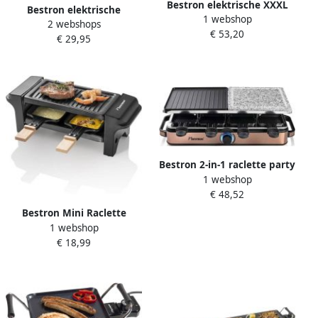
Bestron elektrische XXXL
Bestron elektrische
1 webshop
Grillplaat voor 10 Personen
2 webshops
Gourmetstel Raclette voor
€ 53,20
Teppanyaki Bakplaat met
€ 29,95
maximaal 4 personen
antiaanbaklaag & bamboe
krasbestendige natuurlijke
handgrepen in aziatisch
grillsteen & bakplaat met
design 2000W zwart
antiaanbakplaag inclusief 4
pannen 4 spatels & 4
Onderzetter 650 Watt zwart
hout
Bestron 2-in-1 raclette party
1 webshop
grill elektrische
€ 48,52
Gourmetstel voor maximaal
8 personen krasbestendige
Bestron Mini Raclette
natuurlijke grillsteen &
1 webshop
Gourmetstel voor 1 tot 2
bakplaat met
€ 18,99
personen incl. 2 pannen 2
antiaanbakplaag 8 pannen
houten spatels & 2
& 8 spatels 1400 Watt koper
onderzetter met
antiaanbaklaag 350W
zwaart hout