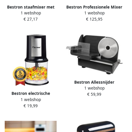
Bestron staafmixer met
Bestron Professionele Mixer
1 webshop
1 webshop
opbergbox 400 W wit
met Blender 700W AKM700
€ 27,17
€ 125,95
AHB400W
Bestron Allessnijder
1 webshop
AFS9003 Snijdikte 0-15 mm 2
Bestron electrische
€ 59,99
snelheden zwart
1 webshop
Hakmolen twee rvs
€ 19,99
Hakmessen & 500 ml
cacpaciteit grote
Pulsschakelaar 400 Watt
AKC200 zwart silver