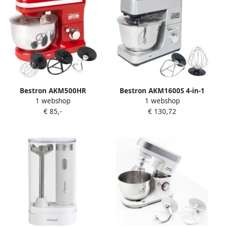
Bestron AKM500HR
Bestron AKM1600S 4-in-1
1 webshop
1 webshop
Keukenmachine HotRed
Keukenmachine Kitchen
€ 85,-
€ 130,72
Master Pro