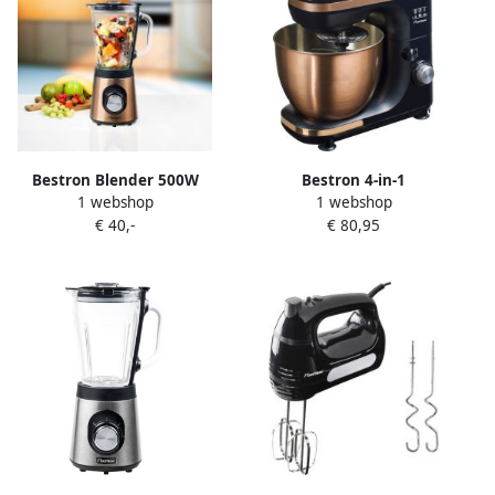
Bestron Blender 500W
Bestron 4-in-1
1 webshop
1 webshop
ABL500CO 1 5L 2 Snelheden
Keukenmachine 7
€ 40,-
€ 80,95
Ice crusher 500W Koper 5
Snelheidsstanden incl.
jaar garantie
Garde Kneedhaak en
Mengarm met spatscherm
& mengkom van 2 5 liter
1000W Koper