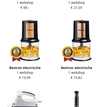
1 webshop
1 webshop
Super Stille (65dB) 4-in-1
Snelheden & ergonomisch
€ 89,-
€ 21,59
Keukenmachine met DC-
Handgreep Incl.
motor 6 liter mengkom incl.
turbofunctie met meer dan
deeghaak garde en klopper
14.000 rpm afneembare
6 snelheden + pulsefunctie
Staaf vatwassergeschickt
Mat Zwart
600 Watt Zwart Hout
Bestron electrische
Bestron electrische
1 webshop
1 webshop
Hakmolen twee rvs
Hakmolen twee rvs
€ 19,99
€ 19,82
Hakmessen & 500 ml
Hakmessen & 500 ml
cacpaciteit grote
cacpaciteit grote
Pulsschakelaar 400 Watt
Pulsschakelaar 400 Watt
Black Wood Collection
AKC200CO koper
Zwart Hout