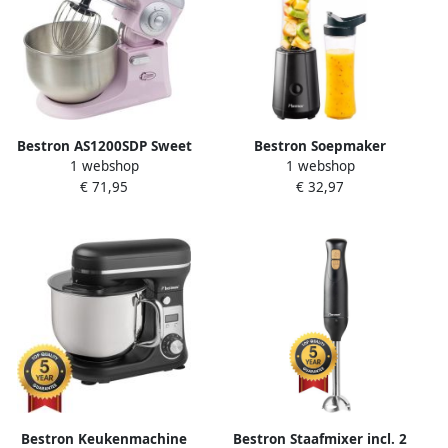
Bestron AS1200SDP Sweet
Bestron Soepmaker
1 webshop
1 webshop
Dreams Keukenmachine
ASMX300BL Zwart
€ 71,95
€ 32,97
1200w 240v Rvs Roze 4-
delig
Bestron Keukenmachine
Bestron Staafmixer incl. 2