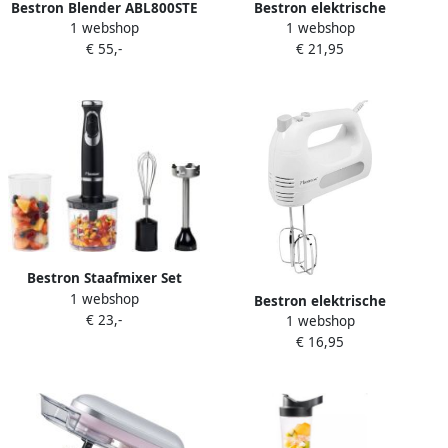
Bestron Blender ABL800STE
Bestron elektrische
1 webshop
1 webshop
1.5 L 500 W roestvrij staal
handmixer met 2 gardes en
€ 55,-
€ 21,95
2 deeghaken 6
snelheidsstanden 400 watt
zwart
Bestron Staafmixer Set
1 webshop
Staafmixer met Hakmolen
Bestron elektrische
€ 23,-
Garde Maatbeker & Blender
1 webshop
handmixer met 2 gardes en
4-1 Set 600 Watt Zwaart
€ 16,95
2 deeghaken 6
zilver
snelheidsstanden 400 watt
Wit