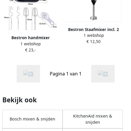
Bestron Staafmixer incl. 2
1 webshop
Snelheden & ergonomisch
Bestron handmixer
€ 12,50
Handgreep afneembare
1 webshop
Staaf vatwassergeschickt
€ 23,-
250 Watt ASM250Z Zwart
rvs
Pagina 1 van 1
Bekijk ook
KitchenAid mixen &
Bosch mixen & snijden
snijden