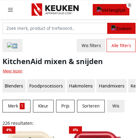
Wis filters
Alle filters
KitchenAid mixen & snijden
Meer lezen
Blenders
Foodprocessors
Hakmolens
Handmixers
Keu
Merk
1
Kleur
Prijs
Sorteren
Wis
226 resultaten:
4%
4%