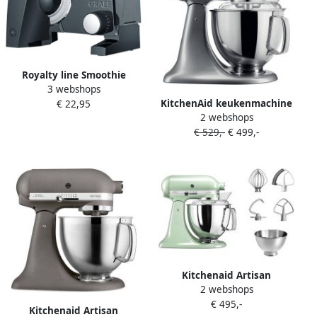
Royalty line Smoothie
3 webshops
Maker Blender To Go
KitchenAid keukenmachine
€ 22,95
Smoothie Blender Mini
2 webshops
Artisan Keukenrobot met 5
Blender Portable Blender
€ 529,-
€ 499,-
accessoires en 2
300 ML Smoothies & Shakes
mengkommen 300 W 3 L en
Draadloos & Draagbaar USB
4 8 L Contour Zilver
Oplaadbaar Blender Grijs
Zwart
Kitchenaid Artisan
2 webshops
5KSM175PSEPT Pistache |
€ 495,-
Keukenrobots |
Kitchenaid Artisan