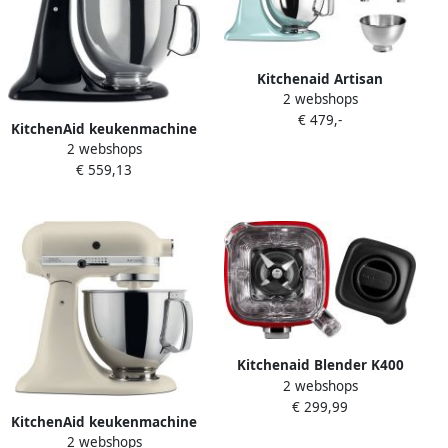
Kitchenaid Artisan
2 webshops
5KSM175PSEIC Ijsblauw |
€ 479,-
Keukenrobots |
KitchenAid keukenmachine
Keuken&Koken
2 webshops
Artisan Keukenrobot met 5
Keukenapparaten |
€ 559,13
accessoires en 2
5KSM175PSEIC
mengkommen 300 W 3 L en
4 8 L Onyx zwart
Kitchenaid Blender K400
2 webshops
5KSB4026ECA Appelrood |
€ 299,99
Blenders | Keuken&Koken
KitchenAid keukenmachine
Keukenapparaten |
2 webshops
Artisan Keukenrobot met 5