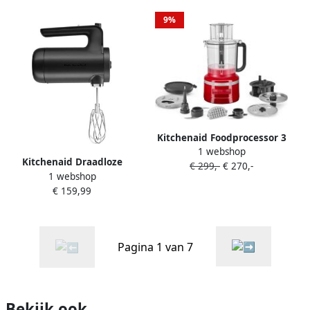
8003437610349
9%
Kitchenaid Foodprocessor 3
1 webshop
1L 5KFP1319EER Keizerrood
Kitchenaid Draadloze
€ 299,-
€ 270,-
| Food processors |
1 webshop
Handmixer 5KHMB732EBM
Keuken&Koken
€ 159,99
Matzwart | Mixers |
Keukenapparaten |
Keuken&Koken
8003437625084
Keukenapparaten |
8003437610264
Pagina 1 van 7
Bekijk ook