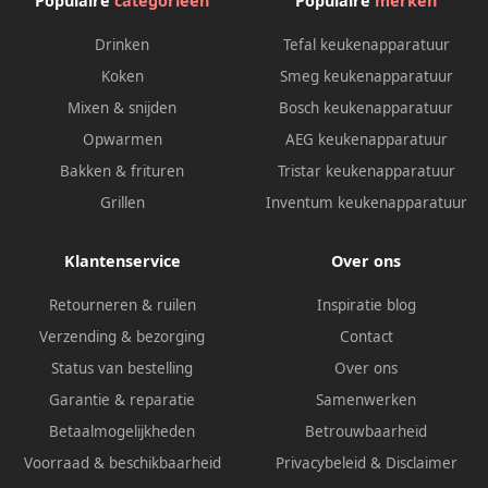
Populaire
categorieën
Populaire
merken
Drinken
Tefal keukenapparatuur
Koken
Smeg keukenapparatuur
Mixen & snijden
Bosch keukenapparatuur
Opwarmen
AEG keukenapparatuur
Bakken & frituren
Tristar keukenapparatuur
Grillen
Inventum keukenapparatuur
Klantenservice
Over ons
Retourneren & ruilen
Inspiratie blog
Verzending & bezorging
Contact
Status van bestelling
Over ons
Garantie & reparatie
Samenwerken
Betaalmogelijkheden
Betrouwbaarheid
Voorraad & beschikbaarheid
Privacybeleid
&
Disclaimer