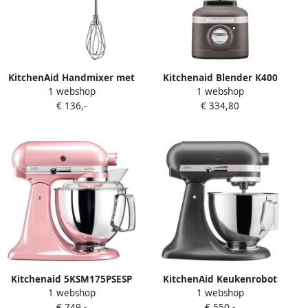
KitchenAid Handmixer met
Kitchenaid Blender K400
1 webshop
1 webshop
9 snelheden Artisan
5KSB4026EGR Keizergrijs |
€ 136,-
€ 334,80
5KHM9212EPT Pistache
Blenders | 8003437624728
Kitchenaid 5KSM175PSESP
KitchenAid Keukenrobot
1 webshop
1 webshop
Artisan keukenmachine 300
met kantelbare kop 4 3L
€ 749,-
€ 550,-
W 4 8 l Roze
Artisan 5KSM95PSESZ Slate