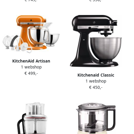
KitchenAid Artisan
1 webshop
keukenmachine 300 W 4 8 l
€ 499,-
Oranje 5KSM175PSEHY
Kitchenaid Classic
1 webshop
Keukenmachine 5K45SSEOB
€ 450,-
Onyx Zwart | Keukenrobots
| Keuken&Koken
Keukenapparaten |
5K45SSEOB