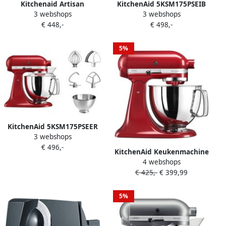
Kitchenaid Artisan
KitchenAid 5KSM175PSEIB
3 webshops
3 webshops
5KSM175PSEWH Wit |
Keukenrobot met
€ 448,-
€ 498,-
Keukenrobots |
kantelbare kop 4 8 L
Keuken&Koken
Standmixer Artisan met
Keukenapparaten |
exta accessoires Ink blauw
5%
5KSM175PSEWH
KitchenAid 5KSM175PSEER
3 webshops
Keukenrobot met
€ 496,-
kantelbare kop 4 8 L
KitchenAid Keukenmachine
Standmixer Artisan met
4 webshops
Artisan Keukenrobot met 3
exta accessoires Keizerrood
€ 425,-
€ 399,99
accessoires en kom van 4 8
L uit roestvrij staal 300 W
Keizerrood
5%