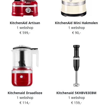
KitchenAid Artisan
KitchenAid Mini Hakmolen
1 webshop
1 webshop
5KFP1644EER Foodprocessor
Keukenmachine handig en
€ 599,-
€ 90,-
4 L Keizerrood
veelzijdig met pulseerstand
en twee snelheden 830ml
Almond cream beige
Kitchenaid Draadloze
Kitchenaid 5KHBV83EBM
1 webshop
1 webshop
Hakmolen 5KFCB519EER
Matzwart | Mixers |
€ 114,-
€ 159,-
Keizerrood | Hakmolens |
8003437619601