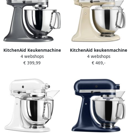
KitchenAid Keukenmachine
KitchenAid keukenmachine
4 webshops
4 webshops
Artisan Keukenrobot met 3
Artisan Keukenrobot met 5
€ 399,99
€ 469,-
accessoires en kom van 4 8
accessoires en 2
L uit roestvrij staal 300 W
mengkommen 300 W 3 L en
Contour zilver
4 8 L Almond Cream