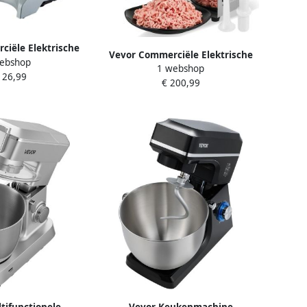
iële Elektrische
Vevor Commerciële Elektrische
ebshop
2 27kg min 575W
1 webshop
Vleesmolen 4 17kg min 1100W
126,99
tvuller
€ 200,99
Worstmachine Keuken
tifunctionele
Vevor Keukenmachine