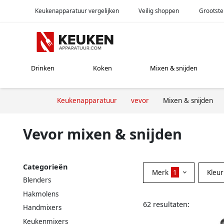
Keukenapparatuur vergelijken
Veilig shoppen
Grootste
Drinken
Koken
Mixen & snijden
Keukenapparatuur
vevor
Mixen & snijden
Vevor mixen & snijden
Categorieën
Merk
1
Kleu
Blenders
Hakmolens
62 resultaten:
Handmixers
Keukenmixers