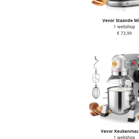
Vevor Staande M
1 webshop
Keukenmachine voor
€ 73,99
1500w Deegmixer
Roestvrijstalen Kom 
Deeghaak & Klopper &
Snelheden Kantelbar
Vevor Keukenmac
1 webshop
Standmixer 11