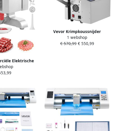
Vevor Krimpkoussnijder
1 webshop
Automatische Kabel- en
€ 570,99
€ 550,99
Buissnijder Snijmachine
iële Elektrische
ebshop
len 5kg Min
553,99
machine 5mm