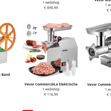
1 webshop
30 L Voedsel Tribunemixer 1100
eegmixer
1 w
elektrische k
€ 890,99
W 220 V Elektrische
€ 
W met roestvri
Deegmixermaker 3 Snelheden
en mengkom (
Verstelbare Mixermolen
met 6+P sne
CommerciëLe Keukenmixer voor
garde 
Commercieel Gebruik In de
Keuken
e Band
ud Tape
Vevor CommerciëLe Elektrische
Vevor Commerc
ter
1 webshop
1 w
Vleesmolen 2 04 KG Min
Vleesmolen 300
€ 116,99
€ 
Worstmaker Keuken
Make