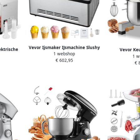
Vevor Ijsmaker IJsmachine Slushy
ktrische
Vevor Ke
1 webshop
Maker IJsmachine Smoothie
g Min
1 w
Standmixer 5
€ 602,95
Maker- Horizontaal- met
uken
€ 
14l Deeg
Ingebouwde Compressor 2
Kwarts