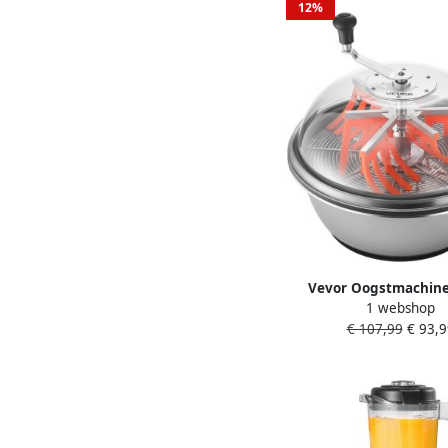
12%
Vevor Oogstmachine
1 webshop
Handmatige Toppentr
€ 107,99
€ 93,9
Roestvrijstalen M
Toppentrimmer Natte 
Hydrocultuur Snijm
Roterende Spinsnijmac
Bladeren Toppen en 