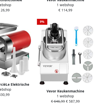
ebshop
1 webshop
eukenmachine 1300
Elektrische Deegmixer 7 84L
126,99
€ 114,99
jstalen kom (4 3 L)
1400W Zwart Standmixer
1 5 L) deegmixer
lheden deeghaak
9%
en klopper
iëLe Elektrische
ebshop
 KG U Worstvuller
Vevor Keukenmachine
330,99
r Keuken
1 webshop
Groentesnijder Groentehakselaar
€ 646,99
€ 587,99
6 Messen Roestvrij Staal