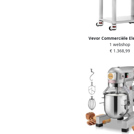
Vevor Commerciële Ele
1 webshop
Vleesmolen 9 98 Kg M
€ 1.368,99
Roestvrijstalen K