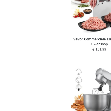
Vevor Commerciële Ele
1 webshop
Vleesmolen 2 49 K
€ 151,99
Worstmachine Ke