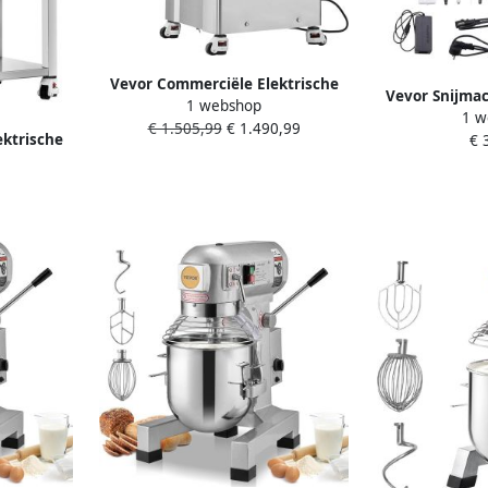
Vevor Commerciële Elektrische
Vevor Snijmac
1 webshop
Vleesmolen 16 65 Kg Min 4000w
1 w
Automatisch
€ 1.505,99
€ 1.490,99
Roestvrijstalen Keuken
ktrische
€ 
6
in 2200w
euken