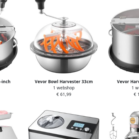
-inch
Vevor Bowl Harvester 33cm
Vevor Harv
1 webshop
1 w
ijder met
Handmatige Toppentrimmer
Bladsnijder K
€ 61,99
€ 
 Natte en
Natte en Droge Hydrocultuur
Roestvrijstale
ijmachine
Snijmachine Roterende Spincut
Droge Hydrocu
mmer voor
voor Planten Bladeren Toppen
met Schaal Bl
loemen
Bloemen
Plantknopp