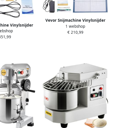
Vevor Snijmachine Vinylsnijder
hine Vinylsnijder
1 webshop
Automatische Randdetectie
ebshop
e Randdetectie
€ 210,99
Instelbaar
351,99
00mm