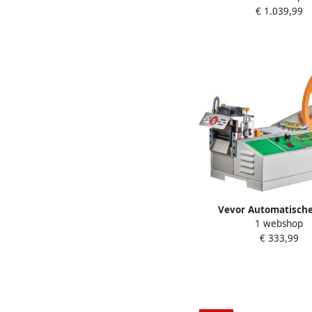
€ 1.039,99
Kneedmachine 18 7L D
Mixer
Vevor Automatisch
1 webshop
Snijmachine Warm Ko
€ 333,99
Snijder Schoenve