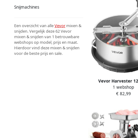
Snijmachines
Een overzicht van alle
Vevor
mixen &
snijden. Vergelijk deze 62 Vevor
mixen & snijden van 1 betrouwbare
webshops op model, prijs en maat.
Hierdoor vind deze mixen & snijden
voor de beste prijs en sale.
Vevor Harvester 12
1 webshop
Bladsnijder Knoppensn
€ 82,99
Roestvrijstalen Messen
Droge Hydrocultuur Sn
met Schaal Bladkomtri
Plantknoppen en B