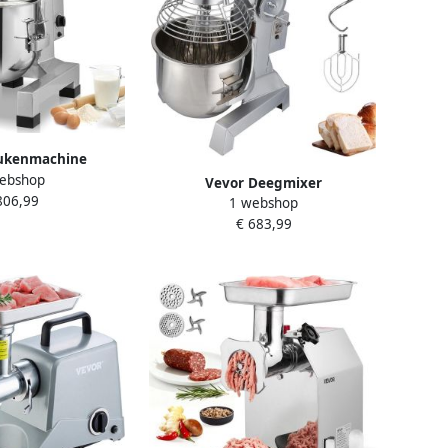
ukenmachine
ebshop
50w Kneedmachine
Vevor Deegmixer
806,99
mixer Mixer
1 webshop
Keukenmachine Standmixer
€ 683,99
CommerciëLe Kneedmachine 15
Qt 600W