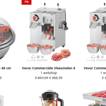
1%
 48 cm
Vevor Commerciële Vleesmolen 6
Vevor Commerc
1 webshop
1 w
immer met
35 kg min Worstvuller
Vleesmole
9
€ 897,99
€ 888,99
€ 
essen
Worstvul
en Droge
achine
hine voor
Bloemen