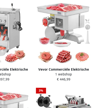
iële Elektrische
Vevor Commerciële Elektrische
ebshop
1 webshop
n 6 35 kg min
Vleesmolen 5kg Min. Machine
897,99
€ 446,99
machine 5mm
voor Het Vullen van Worsten
3%