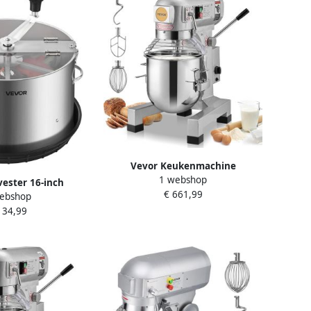
Vevor Keukenmachine
1 webshop
Standmixer 550w Kneedmachine
ester 16-inch
€ 661,99
10 L Deegmixer Mixer
ebshop
noppensnijder met
134,99
n Messen Natte en
ltuur Snijmachine
adkomtrimmer voor
en en Bloemen