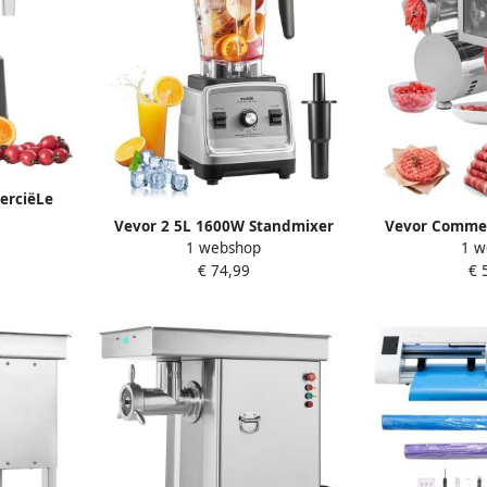
erciëLe
Maker 2L
Vevor 2 5L 1600W Standmixer
Vevor Commerc
2200W
1 webshop
1 w
Universele Mixer
Vleesmo
€ 74,99
€ 
Smoothiesmaker Milkshaker
Worstvul