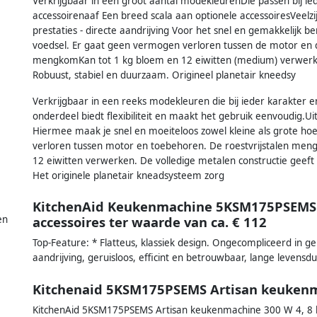
Verkrijgbaar in een groot aantal modekleurenDie passen bij ie
accessoirenaaf Een breed scala aan optionele accessoiresVeelz
prestaties - directe aandrijving Voor het snel en gemakkelijk 
voedsel. Er gaat geen vermogen verloren tussen de motor en de
mengkomKan tot 1 kg bloem en 12 eiwitten (medium) verwerken.
Robuust, stabiel en duurzaam. Origineel planetair kneedsy
Verkrijgbaar in een reeks modekleuren die bij ieder karakter e
onderdeel biedt flexibiliteit en maakt het gebruik eenvoudig.Uit
Hiermee maak je snel en moeiteloos zowel kleine als grote h
verloren tussen motor en toebehoren. De roestvrijstalen meng
12 eiwitten verwerken. De volledige metalen constructie geeft 
Het originele planetair kneadsysteem zorg
KitchenAid Keukenmachine 5KSM175PSEMS 
en
accessoires ter waarde van ca. € 112
Top-Feature: * Flatteus, klassiek design. Ongecompliceerd in ge
aandrijving, geruisloos, efficint en betrouwbaar, lange levensd
Kitchenaid 5KSM175PSEMS Artisan keukenma
KitchenAid 5KSM175PSEMS Artisan keukenmachine 300 W 4, 8 l 