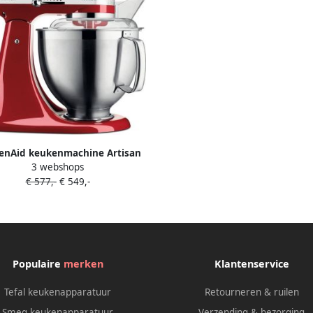
henAid keukenmachine Artisan
3 webshops
enrobot met 3 accessoires uit
€ 577,-
€ 549,-
tvrij staal schenkschild en 2
gkommen 300 W 3 L en 4 8 L
Keizerrood
Populaire
merken
Klantenservice
Tefal keukenapparatuur
Retourneren & ruilen
Smeg keukenapparatuur
Verzending & bezorging