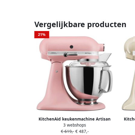
Vergelijkbare producten
21%
KitchenAid keukenmachine Artisan
Kitc
3 webshops
Keukenrobot met 5 accessoires en 2
Keuke
€ 619,-
€ 487,-
mengkommen 300 W 3 L en 4 8 L Roze
men