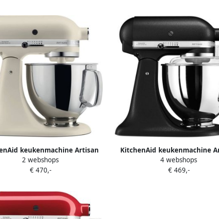
Almond Cream
Contour Zilver
henAid keukenmachine Artisan
KitchenAid keukenmachine Ar
2 webshops
4 webshops
nrobot met 5 accessoires en 2
Keukenrobot met 5 accessoire
€ 470,-
€ 469,-
gkommen 300 W 3 L en 4 8 L
mengkommen 300 W 3 L en 4
Linnen
Vulkaanzwart