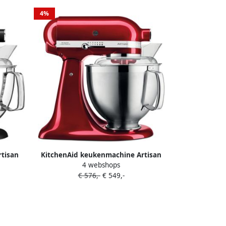
Blauw
4%
tisan
KitchenAid keukenmachine Artisan
4 webshops
s en 2
Keukenrobot met 3 accessoires uit
€ 576,-
€ 549,-
 8 L
roestvrij staal schenkschild en 2
mengkommen 300 W 3 L en 4 8 L
Appelrood