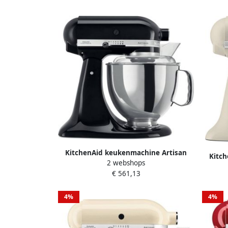
KitchenAid keukenmachine Artisan
Kitc
2 webshops
Keukenrobot met 5 accessoires en 2
Keuke
€ 561,13
mengkommen 300 W 3 L en 4 8 L Onyx
men
zwart
4%
4%