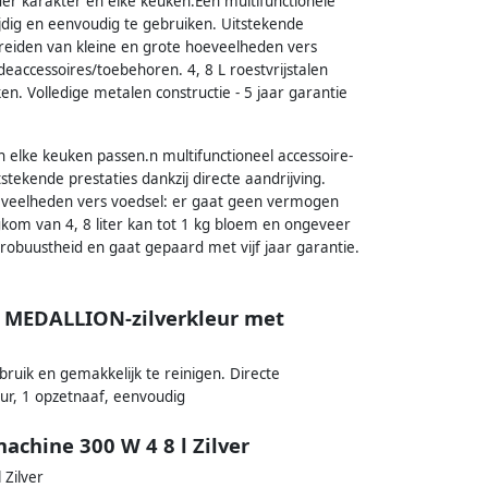
der karakter en elke keuken.Één multifunctionele
ijdig en eenvoudig te gebruiken. Uitstekende
bereiden van kleine en grote hoeveelheden vers
accessoires/toebehoren. 4, 8 L roestvrijstalen
 Volledige metalen constructie - 5 jaar garantie
n elke keuken passen.n multifunctioneel accessoire-
stekende prestaties dankzij directe aandrijving.
oeveelheden vers voedsel: er gaat geen vermogen
kom van 4, 8 liter kan tot 1 kg bloem en ongeveer
robuustheid en gaat gepaard met vijf jaar garantie.
MEDALLION-zilverkleur met
bruik en gemakkelijk te reinigen. Directe
uur, 1 opzetnaaf, eenvoudig
chine 300 W 4 8 l Zilver
Zilver