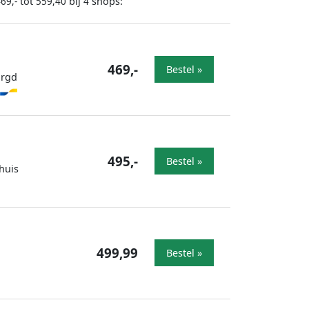
tot
bij
shops:
69,-
559,40
4
469,-
Bestel »
orgd
495,-
Bestel »
huis
499,99
Bestel »