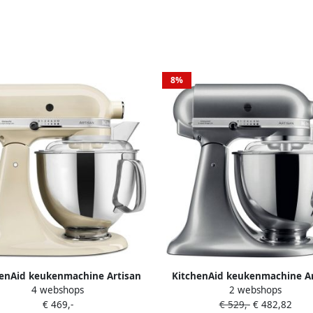
8%
henAid keukenmachine Artisan
KitchenAid keukenmachine Ar
4 webshops
2 webshops
nrobot met 5 accessoires en 2
Keukenrobot met 5 accessoire
€ 469,-
€ 529,-
€ 482,82
gkommen 300 W 3 L en 4 8 L
mengkommen 300 W 3 L en 4