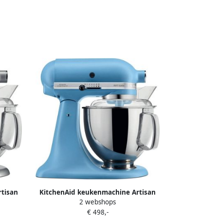
tisan
KitchenAid keukenmachine Artisan
2 webshops
s en 2
Keukenrobot met 5 accessoires en 2
€ 498,-
 8 L
mengkommen 300 W 3 L en 4 8 L