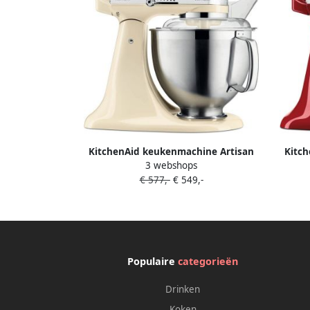
KitchenAid keukenmachine Artisan
Kitc
3 webshops
Keukenrobot met 3 accessoires uit
Keuk
€ 577,-
€ 549,-
roestvrij staal schenkschild en 2
roes
mengkommen 300 W 3 L en 4 8 L
men
Amandelwit
Populaire
categorieën
Drinken
Koken