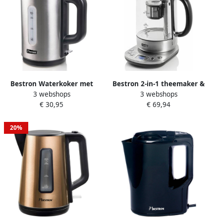
Bestron Waterkoker met
Bestron 2-in-1 theemaker &
3 webshops
3 webshops
360° basis & tot 1.7 Liter
elektrische waterkoker
€ 30,95
€ 69,94
capaciteit automatische
theemaker met
kookstop &
automatisch theezeefje & 5
droogkookbeveiliging
vooraf geïnstalleerde
20%
2200W AWK800STE Silver
theeprogramma's LCD
regelpaneel & timerfunctie
1 7 liter silver