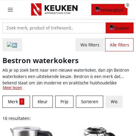
Wis filters
Alle filters
Bestron waterkokers
Als je op zoek bent naar een nieuwe waterkoker, dan zijn Bestron
waterkokers een uitstekende keuze. Bestron is een merk dat
bekend staat om zijn moderne en praktische huishoudelijke
Meer lezen
apparaten, waarbij kwaliteit en een betaalbare prijs voorop staan.
In hun assortiment vind je diverse waterkokers met uiteenlopende
Merk
1
Kleur
Prijs
Sorteren
Wis
eigenschappen, zodat er altijd wel een model is dat aan jouw
wensen voldoet. Denk bijvoorbeeld aan verschillende
inhoudsmaten, verwarmingselementen en kleuren. Ontdek hier
16 resultaten:
meer over de voordelen van Bestron waterkokers en welke
modellen je kunt vinden op onze website.