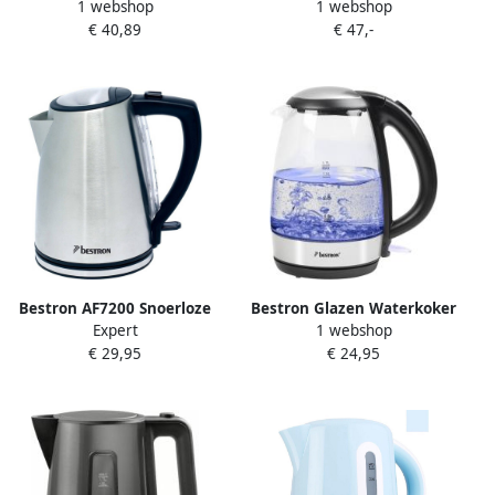
1 webshop
1 webshop
Lounge Dtp800a 0 8 L
keramisch DTP800CA cactus
€ 47,-
€ 40,89
Keramiek Wit
0.8 L wit
Bestron AF7200 Snoerloze
Bestron Glazen Waterkoker
Expert
1 webshop
RVS Waterkoker
met LED-verlichting 360°
€ 29,95
€ 24,95
basis & tot 1.7 Liter
capaciteit automatische
kookstop &
droogkookbeveiliging
2.200W Glazen