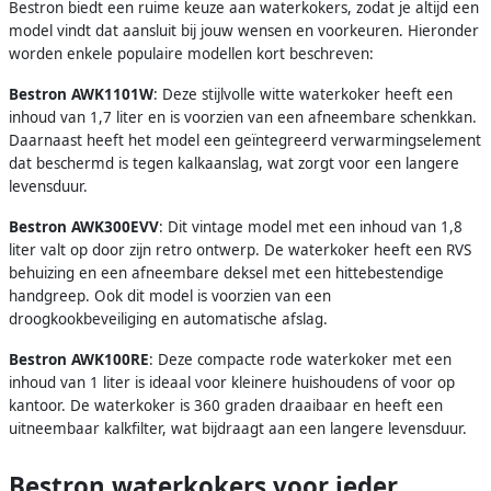
Bestron biedt een ruime keuze aan waterkokers, zodat je altijd een
model vindt dat aansluit bij jouw wensen en voorkeuren. Hieronder
worden enkele populaire modellen kort beschreven:
Bestron AWK1101W
: Deze stijlvolle witte waterkoker heeft een
inhoud van 1,7 liter en is voorzien van een afneembare schenkkan.
Daarnaast heeft het model een geïntegreerd verwarmingselement
dat beschermd is tegen kalkaanslag, wat zorgt voor een langere
levensduur.
Bestron AWK300EVV
: Dit vintage model met een inhoud van 1,8
liter valt op door zijn retro ontwerp. De waterkoker heeft een RVS
behuizing en een afneembare deksel met een hittebestendige
handgreep. Ook dit model is voorzien van een
droogkookbeveiliging en automatische afslag.
Bestron AWK100RE
: Deze compacte rode waterkoker met een
inhoud van 1 liter is ideaal voor kleinere huishoudens of voor op
kantoor. De waterkoker is 360 graden draaibaar en heeft een
uitneembaar kalkfilter, wat bijdraagt aan een langere levensduur.
Bestron waterkokers voor ieder