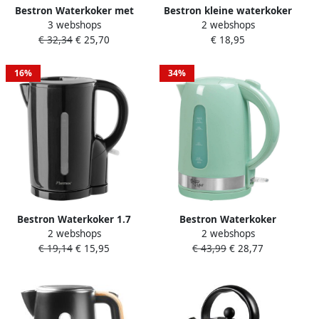
Bestron Waterkoker met
Bestron kleine waterkoker
3 webshops
2 webshops
360° basis & tot 1.7 Liter
ideaal voor camping &
€ 32,34
€ 25,70
€ 18,95
capaciteit automatische
reizen 0.9 liter inhoud met
kookstop &
automatische kookstop
droogkookbeveiliging
soft-touch knop 500 watt
16%
34%
2.200W AWK1000CO Koper
Zwart
Bestron Waterkoker 1.7
Bestron Waterkoker
2 webshops
2 webshops
Liter met automatische
snoerloos AWK1000M 1.7 L
€ 19,14
€ 15,95
€ 43,99
€ 28,77
Kookstop incl.
mint
Droogkookbeveiliging &
Indicatielampje 2200 Watt
AWK1101Z Zwart