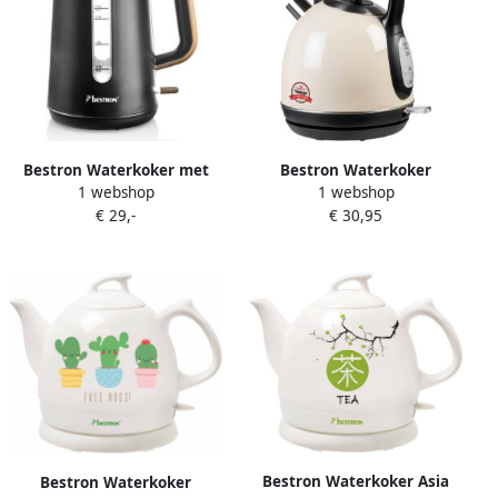
Bestron Waterkoker met
Bestron Waterkoker
1 webshop
1 webshop
360° basis & tot 1.7 Liter
AWK300RE snoerloos 1.7 L
€ 29,-
€ 30,95
capaciteit automatische
2200 W ivoorkleurig
kookstop &
droogkookbeveiliging
2200W AWK2200BW Zwart
Hout
Bestron Waterkoker Asia
Bestron Waterkoker