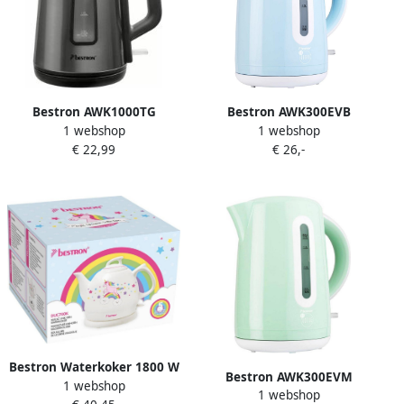
Bestron AWK1000TG
Bestron AWK300EVB
1 webshop
1 webshop
Waterkoker 2200W 360°
Waterkoker Blauw
€ 22,99
€ 26,-
draaibare voet
Bestron Waterkoker 1800 W
Bestron AWK300EVM
1 webshop
wit DUC700K
1 webshop
Waterkoker Mint