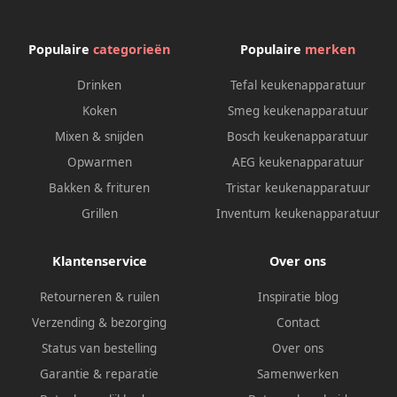
regelpaneel & timerfunctie 1
7 liter silver
Populaire
categorieën
Populaire
merken
Drinken
Tefal keukenapparatuur
Koken
Smeg keukenapparatuur
Mixen & snijden
Bosch keukenapparatuur
Opwarmen
AEG keukenapparatuur
Bakken & frituren
Tristar keukenapparatuur
Grillen
Inventum keukenapparatuur
Klantenservice
Over ons
Retourneren & ruilen
Inspiratie blog
Verzending & bezorging
Contact
Status van bestelling
Over ons
Garantie & reparatie
Samenwerken