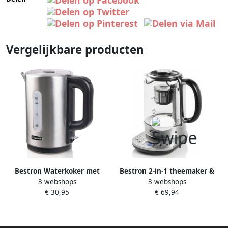
Vergelijkbare producten
Bestron Waterkoker met
Bestron 2-in-1 theemaker &
3 webshops
3 webshops
360° basis & tot 1.7 Liter
elektrische waterkoker
€ 30,95
€ 69,94
capaciteit automatische
theemaker met automatisch
kookstop &
theezeefje & 5 vooraf
droogkookbeveiliging 2200W
geïnstalleerde
AWK800STE Silver
theeprogramma's LCD