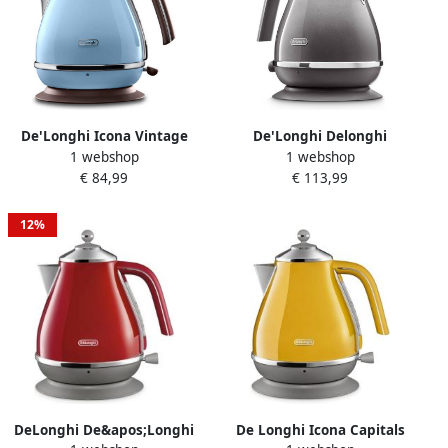
De'Longhi Icona Vintage
De'Longhi Delonghi
1 webshop
1 webshop
KBOV 2001.AZ Waterkoker
KBOT2001.GY Icona
€ 84,99
€ 113,99
Blauw
Metallics Waterkoker 1.7L
2000W Grijs
12%
DeLonghi De&apos;Longhi
De Longhi Icona Capitals