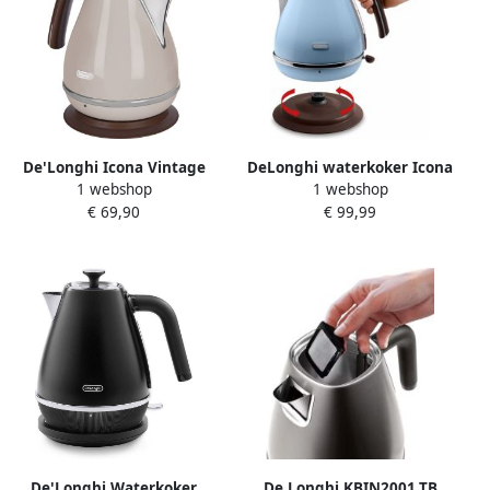
De'Longhi Icona Vintage
DeLonghi waterkoker Icona
1 webshop
1 webshop
KBOV 2001.BG Waterkoker
Vintage KBOV 2001.AZ 1 7
€ 69,90
€ 99,99
Beige
liter
De'Longhi Waterkoker
De Longhi KBIN2001.TB