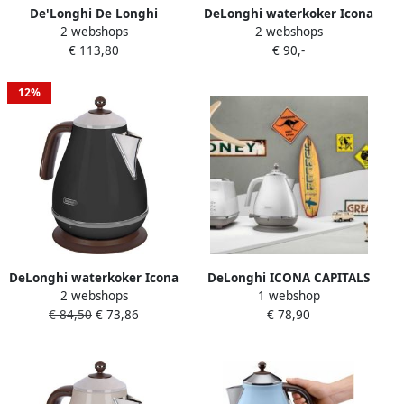
De'Longhi De Longhi
DeLonghi waterkoker Icona
2 webshops
2 webshops
waterkoker KBI2001.M
Vintage KBOV 2001.GR 1 7
€ 113,80
€ 90,-
liter
12%
DeLonghi waterkoker Icona
DeLonghi ICONA CAPITALS
2 webshops
1 webshop
Vintage KBOV 2001.BK 1 7
waterkoker 1 7L Roestvrij
€ 84,50
€ 73,86
€ 78,90
liter
staal Afneembare en 360°
draaibare voet
Antikalkfilter Wit