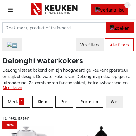
Wis filters
Alle filters
Delonghi waterkokers
DeLonghi staat bekend om zijn hoogwaardige keukenapparatuur
en stijlvol design. De waterkokers van DeLonghi zijn daarop geen
uitzondering. Ze combineren functionaliteit, betrouwbaarheid en
Meer lezen
elegantie, waardoor ze niet alleen uitstekend presteren, maar ook
een echte blikvanger zijn in elke keuken. De waterkokers van
Merk
1
Kleur
Prijs
Sorteren
Wis
DeLonghi zijn verkrijgbaar in verschillende modellen, kleuren en
capaciteiten, zodat er altijd een geschikte optie is voor elke smaak
en behoefte.
16 resultaten:
30%