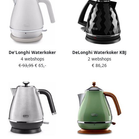
De'Longhi Waterkoker
DeLonghi Waterkoker KBJ
4 webshops
2 webshops
Distinta Moments KBIN
2001.BK
€ 93,95
€ 65,-
€ 86,26
2001.W – Sunshine White 1
7 l