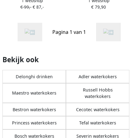
1 webshop
1 webshop
KBOC2001.R Waterkoker
waterkoker 1 7 l 2000 W
€ 99,-
€ 87,-
€ 79,90
Rood
Geel
Pagina 1 van 1
Bekijk ook
Delonghi drinken
Adler waterkokers
Russell Hobbs
Maestro waterkokers
waterkokers
Bestron waterkokers
Cecotec waterkokers
Princess waterkokers
Tefal waterkokers
Bosch waterkokers
Severin waterkokers