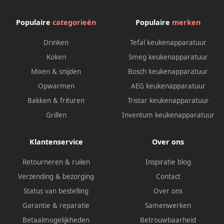
Populaire
categorieën
Populaire
merken
Drinken
Tefal keukenapparatuur
Koken
Smeg keukenapparatuur
Mixen & snijden
Bosch keukenapparatuur
Opwarmen
AEG keukenapparatuur
Bakken & frituren
Tristar keukenapparatuur
Grillen
Inventum keukenapparatuur
Klantenservice
Over ons
Retourneren & ruilen
Inspiratie blog
Verzending & bezorging
Contact
Status van bestelling
Over ons
Garantie & reparatie
Samenwerken
Betaalmogelijkheden
Betrouwbaarheid