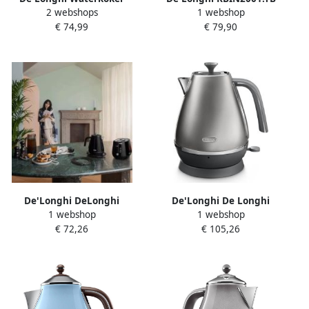
2 webshops
1 webshop
Distinta Moments KBIN
waterkoker 1 7 l 2000 W
€ 74,99
€ 79,90
2001.BK – Sunset Black 1 7 l
Titanium
De'Longhi DeLonghi
De'Longhi De Longhi
1 webshop
1 webshop
Eclettica KBY2001.BK
KBI2001.S waterkoker 1 7 l
€ 72,26
€ 105,26
Elektrische waterkoker 1 7 l
2000 W Zilver
Zwart