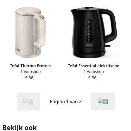
Tefal Thermo Protect
Tefal Essential elektrische
1 webshop
1 webshop
KO140B Waterkoker 1 5L
waterkoker precieze
€ 36,-
€ 36,-
Dubbele Wand 6
schenktuit automatische
temperaturen 2200W Wit
uitschakeling KO17D8F1
Pagina 1 van 2
Bekijk ook