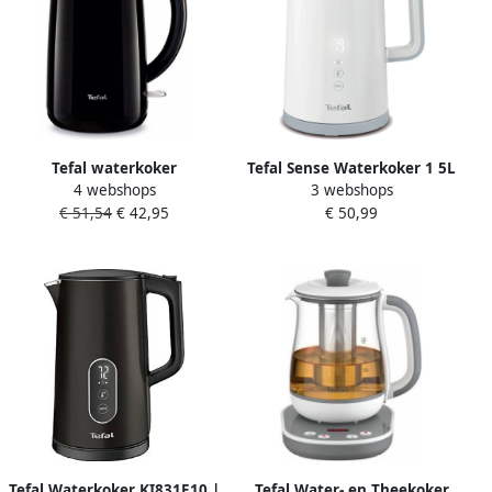
Tefal waterkoker
Tefal Sense Waterkoker 1 5L
4 webshops
3 webshops
Safe&apos;Tea KO2608
1800W
€ 51,54
€ 42,95
€ 50,99
Tefal Waterkoker KI831E10 |
Tefal Water- en Theekoker