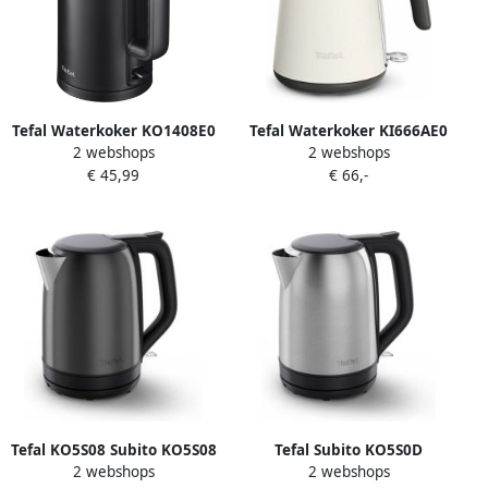
Tefal Waterkoker KO1408E0
Tefal Waterkoker KI666AE0
2 webshops
2 webshops
| Waterkokers |
| Waterkokers |
€ 45,99
€ 66,-
3045387294687
3045387293796
Tefal KO5S08 Subito KO5S08
Tefal Subito KO5S0D
2 webshops
2 webshops
elektrische waterkoker
Waterkoker 1 7L Modern