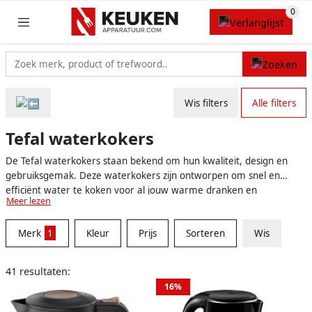
Wis filters
Alle filters
Tefal waterkokers
De Tefal waterkokers staan bekend om hun kwaliteit, design en
gebruiksgemak. Deze waterkokers zijn ontworpen om snel en
efficiënt water te koken voor al jouw warme dranken en
Meer lezen
maaltijden. Dankzij hun geavanceerde technologieën en
veiligheidsvoorzieningen wordt het waterkoken een fluitje van een
Merk
1
Kleur
Prijs
Sorteren
Wis
cent. Tefal is een betrouwbaar merk dat al jarenlang
keukenapparatuur van topkwaliteit produceert, waardoor je zeker
weet dat je een goede keuze maakt met een Tefal waterkoker.
41 resultaten:
16%