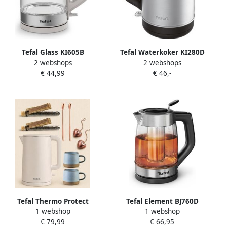
Tefal Glass KI605B
Tefal Waterkoker KI280D
2 webshops
2 webshops
Waterkoker 1.7L Glazen
Element premium roestvrij
€ 44,99
€ 46,-
Design BPA-vrij 2200W Grijs
staal grote inhoud van 1 7 l
1 7 l
Tefal Thermo Protect
Tefal Element BJ760D
1 webshop
1 webshop
KO140B Waterkoker 1 5L + 2
Waterkoker 1.7 liter Glas
€ 79,99
€ 66,95
blauwe-bruine mokken + 2
RVS 5 temperaturen