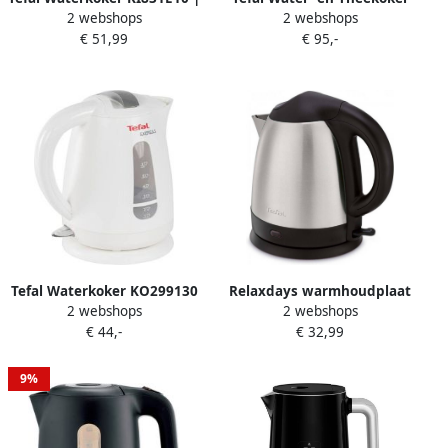
2 webshops
2 webshops
Waterkokers |
BJ551B10 Roestvrij staal 1 5
€ 51,99
€ 95,-
3045387245955
L Wit Grijs
Tefal Waterkoker KO299130
Relaxdays warmhoudplaat
2 webshops
2 webshops
Wit Plastic 2200 W 1 5 L
gietijzer schotelwarmer
€ 44,-
€ 32,99
theelichtjes rechaud op
waxinelichtjes
9%