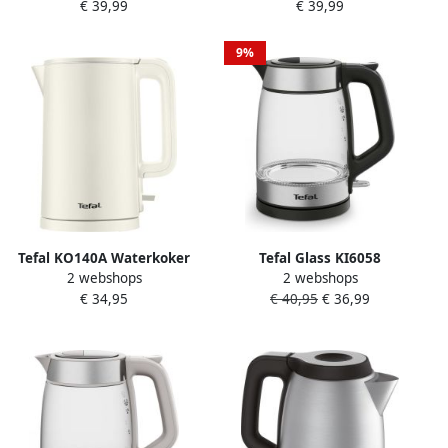
€ 39,99
€ 39,99
Design 1-kopsindicator
Uitneembaar Antikalkfilter
2400W RVS
9%
Tefal KO140A Waterkoker
Tefal Glass KI6058
2 webshops
2 webshops
1.5L 1500 Watt Wit
Waterkoker 1 7L Glazen
€ 34,95
€ 40,95
€ 36,99
Design Met LED-verlichting
Uitneembaar Antikalkfilter
2200W Zwart