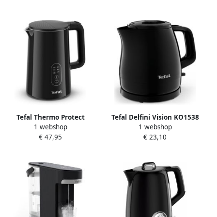
theebuisjes + 2 lange
Warmhoudfunctie
theelepels rosé-goud + 2
thee-infusers rosé-goud
CADEAUPAKKET
Tefal Thermo Protect
Tefal Delfini Vision KO1538
1 webshop
1 webshop
KO6518 Waterkoker 1 5L
waterkoker 0 8 l 2400 W
€ 47,95
€ 23,10
Dubbele Wand 6
Zwart
temperaturen 2200W Zwart