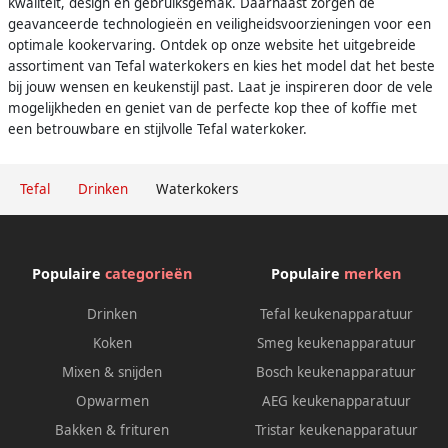
kwaliteit, design en gebruiksgemak. Daarnaast zorgen de
geavanceerde technologieën en veiligheidsvoorzieningen voor een
optimale kookervaring. Ontdek op onze website het uitgebreide
assortiment van Tefal waterkokers en kies het model dat het beste
bij jouw wensen en keukenstijl past. Laat je inspireren door de vele
mogelijkheden en geniet van de perfecte kop thee of koffie met
een betrouwbare en stijlvolle Tefal waterkoker.
Tefal
Drinken
Waterkokers
Populaire
categorieën
Populaire
merken
Drinken
Tefal keukenapparatuur
Koken
Smeg keukenapparatuur
Mixen & snijden
Bosch keukenapparatuur
Opwarmen
AEG keukenapparatuur
Bakken & frituren
Tristar keukenapparatuur