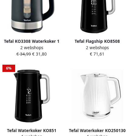
Tefal KO3308 Waterkoker 1
Tefal Flagship KO8508
2 webshops
2 webshops
7L Met Automatische
Waterkoker 5 verschillende
€ 34,99
€ 31,80
€ 71,61
Uitschakeling 2400W Zwart
temperatuurinstellingen 1
7 Liter Zwart
6%
Tefal Waterkoker KO851
Tefal Waterkoker KO250130