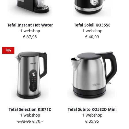
Tefal Instant Hot Water
Tefal Soleil KO3558
1 webshop
1 webshop
BR3508E0
Waterkoker 1.7L
€ 87,95
€ 40,99
Heetwaterdispenser
Temperatuurweergave Anti-
Instant Waterkoker 2L
kalkfilter Zwart
Instelbare Temperatuur en
4%
hoeveeheid Compact
Design
Tefal Selection KI871D
Tefal Subito KO5S2D Mini
1 webshop
1 webshop
Waterkoker 1.7L
Waterkoker 1L Compact RVS
€ 72,95
€ 70,-
€ 35,95
Temperatuurregeling
2400W
Dubbelwandig RVS 2200W