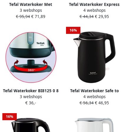
Tefal Waterkoker Met
Tefal Waterkoker Express
3 webshops
4 webshops
Temperatuurinstelling
KO2998 1 5 l Automatische
€ 95,94
€ 71,89
€ 44,34
€ 29,95
Ki240d Rvs
uitschakeling kunststof
360° draaibare basis
afneembare filter
16%
Tefal Waterkoker BI8125 0 8
Tefal Waterkoker Safe to
3 webshops
4 webshops
l Draadloos 360°-voet
Touch KO3718 1 5 l
€ 36,-
€ 56,34
€ 46,95
droogkook-
Dubbelwandig 360°
oververhittingsbeveiliging
draaibare opening
antikalkfilter draadloos
16%