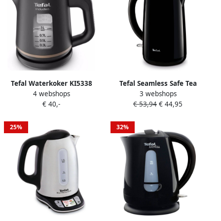
Tefal Waterkoker KI5338
Tefal Seamless Safe Tea
4 webshops
3 webshops
Includeo 1 l
KO2618 Waterkoker 1 Liter
€ 40,-
€ 53,94
€ 44,95
25%
32%