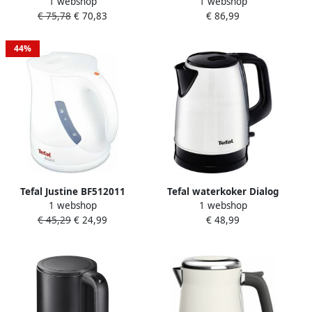
1 webshop
1 webshop
Zwart Plastic 1800 W 1 7 L
Wit 2400 W 1 7 L
€ 75,78
€ 70,83
€ 86,99
44%
Tefal Justine BF512011
Tefal waterkoker Dialog
1 webshop
1 webshop
Waterkoker
KI150D RVS
€ 45,29
€ 24,99
€ 48,99