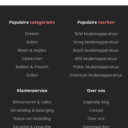
Populaire
categorieën
Populaire
merken
Drinken
Tefal keukenapparatuur
Koken
Smeg keukenapparatuur
Mixen & snijden
Bosch keukenapparatuur
Opwarmen
AEG keukenapparatuur
Bakken & frituren
Tristar keukenapparatuur
Grillen
Inventum keukenapparatuur
Klantenservice
Over ons
Retourneren & ruilen
Inspiratie blog
Verzending & bezorging
Contact
Status van bestelling
Over ons
Garantie & reparatie
Samenwerken