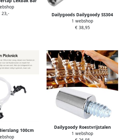
iertap Lekbak Bar
ebshop
n Roestvrij Staal
 23,-
5 cm Zilver
Dailygoods Dailygoody SS304
1 webshop
roestvrijstalen biertaphendel
€ 38,95
Taphendel voor biertaps 4 9 inch
lang Universele schroefdraad
Geschikt voor thuisbars en comm
Dailygoody Roestvrijstalen
Bierslang 100cm
1 webshop
Biertap Handvat Set Thuis
ebshop
enser Biertap
€ 26,95