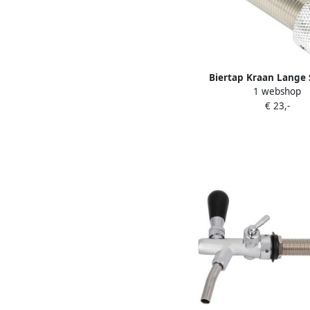
Biertap Kraan Lange 
1 webshop
Ideaal voor Thuisbrou
€ 23,-
Verstelbare Biertap Pe
Feestjes Bier Tap Ap