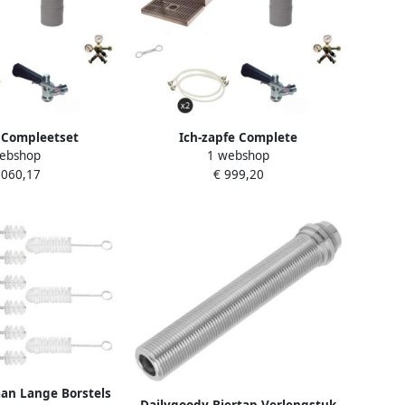
 Compleetset
Ich-zapfe Complete
ebshop
1 webshop
latie STREAM 50 2-
biertapinstallatie STREAM 50 met
.060,17
€ 999,20
Koeler tot 55 l u
2-lijns doorstroomkoeler tot 55 l
 G Vaten
h droge koeler CO2-fles 2 kg en
toebehoren
an Lange Borstels
Dailygoody Biertap Verlengstuk