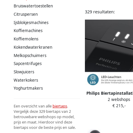
Bruiswatertoestellen
329 resultaten:
Citruspersen
Ijsblokjesmachines
Koffiemachines
Koffiemolens
Kokendwaterkranen
Melkopschuimers
Sapcentrifuges
Slowjuicers
Waterkokers
Yoghurtmakers
Philips Biertapinstallat
2 webshops
Draft 5000 Series HD37
€ 215,-
3 graden koeling e
Een overzicht van alle
biertaps
.
Vergelijk deze 329 biertaps van 2
verlichting donker
betrouwbare webshops op model,
prijs en maat. Hierdoor vind deze
biertaps voor de beste prijs en sale.