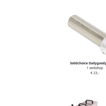
Tap Apparatuu
Solidchoice Dailygood
1 webshop
Kraan Lange Schacht Id
€ 23,-
Thuisbrouwers Rood Ve
Biertap Perfect voor Fee
Tap Apparatuu