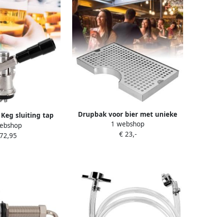
Drupbak voor bier met unieke
Keg sluiting tap
1 webshop
glanzende uitstraling eenvoudig
ebshop
ormige anti-
€ 23,-
te reinigen en lichtgewicht
 72,95
roestvrijstalen
ideaal voor biertap met
biervaten perfect
afneembare deksel en veelzijdig
brouwerij bars
gebruik
tauran