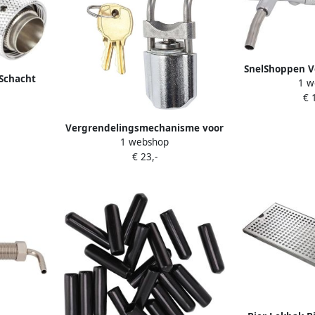
SnelShoppen Ve
Schacht
1 w
met flow-rege
wers Rood
€ 
voor thuisgeb
rfect voor
Duurzaam e
paratuur
Vergrendelingsmechanisme voor
1 webshop
Biertap Roestvrijstalen Faucet
€ 23,-
Lock voor Thuisbrouwerij en Keg
Apparatuur