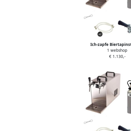
Ich-zapfe Biertapinst
1 webshop
STREAM 50 Compleetset
€ 1.130,-
Doorstroomkoeler tot 
KeyKeg