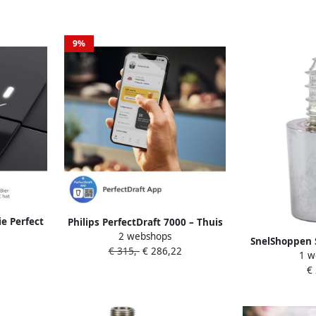
9%
ie Perfect
Philips PerfectDraft 7000 – Thuis
2 webshops
61 60 met
Tapbiermachine – Vers Getapt
SnelShoppen S
€ 315,-
€ 286,22
n led-
Bier tot 30 Dagen – Instelbare
1 w
Handvatten
blauw
Temperatuur & App Bediening –
€
Universele S
HD3770 90
Thuisbrouwer