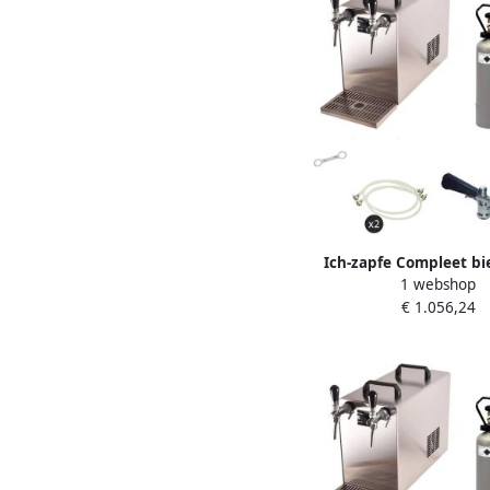
Ich-zapfe Compleet bi
1 webshop
STREAM 50 2-Lijnen Koe
€ 1.056,24
l h M D Fuste