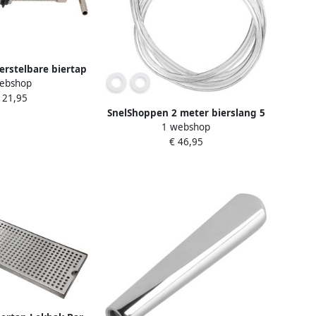
rstelbare biertap
ebshop
laar 4 inch tapkit
121,95
rouwen tapbieren
SnelShoppen 2 meter bierslang 5
n herbruikbaar
1 webshop
8 7 mm met vleknoten en O-ring
€ 46,95
perfecte verbinding voor biertap
ideaal voor feest bar camping en
keuken