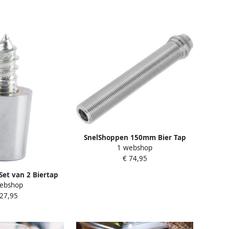
SnelShoppen 150mm Bier Tap
1 webshop
Extensie Tap
€ 74,95
Vergrendelingsdispenser voor
Biertap G5 8 Extensiebuis voor
et van 2 Biertap
Instelbare Fust Biertap
ebshop
 Stevig Koper
Thuisbrouwerij
 27,95
chroefdraad Voor
ij Bar Tap Water
Tap