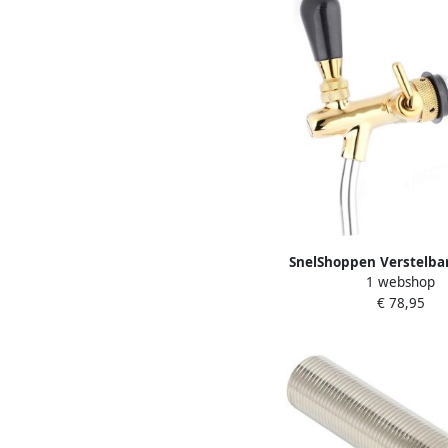
SnelShoppen Verstelbar
1 webshop
RVS G5 8 Biertap voor
€ 78,95
Bier Kegsysteem Gou
Perfect voor Feestjes