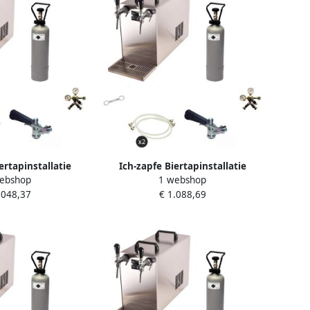
ertapinstallatie
Ich-zapfe Biertapinstallatie
ebshop
1 webshop
pleetset 2-lijns
STREAM 50 Compleetset 2-Lijns
.048,37
€ 1.088,69
eler droge koeler
Doorstroomsijpelkoeler 55 l u
 u 5L adapter
KeyKeg