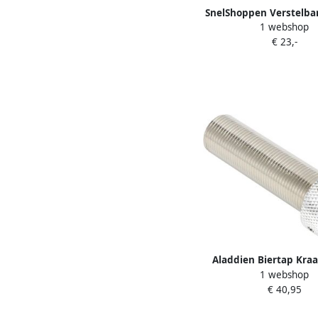
SnelShoppen Verstelbar
1 webshop
voor tapbier met vloei-
€ 23,-
inch tapkit voor zelf
bier in herbruikbare v
Aladdien Biertap Kra
1 webshop
Schacht Ideaal v
€ 40,95
Thuisbrouwers Rood Ve
Biertap Perfect voor Fee