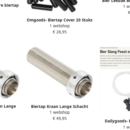
Bier Lekbak B
e biertap
1 w
Netjes Houde
regelaar 4
€
50x17.
gebrouwen
Omgoods- Biertap Cover 20 Stuks
erpakking
1 webshop
Siliconen Keg-dop
€ 28,95
Kraanafdekking Beschermende
functie Voorkomt vervuiling
Tapdop
an Lange
Biertap Kraan Lange Schacht
1 webshop
oor
Ideaal voor Thuisbrouwers Rood
€ 49,95
rstelbare
Verstelbare Biertap Perfect voor
Dailygoods- 
stjes Bier
Feestjes Bier Tap Apparatuur
1 w
Drankdisp