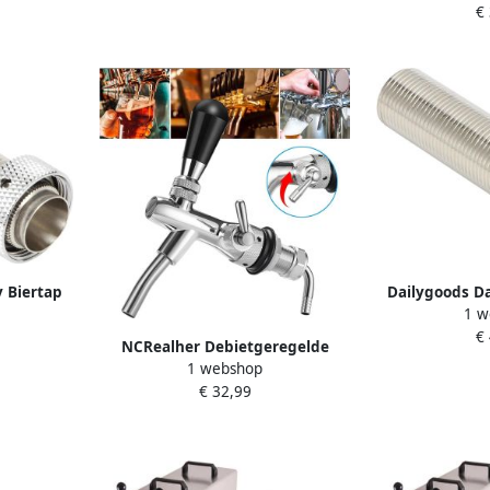
r
€
Limonadeta
Duurzaam mat
y Biertap
Dailygoods Da
1 w
eaal voor
Kraan Lange Sc
€
rstelbare
Thuisbrouwers
NCRealher Debietgeregelde
stjes Bier
Biertap Perfect
1 webshop
Biertap Verstelbare Biertap
r
Tap A
€ 32,99
Tapbier G5 8 Schroefdraad
Tapkraan Voor Biertapinstallatie