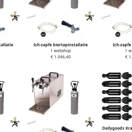
allatie
Ich-zapfe biertapinstallatie
Ich-zapfe
1 webshop
1 w
 2-lijns
STREAM 50 complete set met 2-
Biertapinstal
€ 1.046,40
€ 1
55 l uur
lijns doorstroomkoeler tot 55 l h
Lijnen Droge 
en 5-liter adapter
Type
Dailygoods Kra