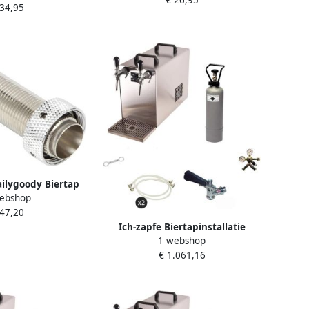
Brouwen Accessoires Zilver Bier
 34,95
p Lichtgewicht
Tap Beentje Ideaal voor
eriaal Tapkraan
Thuiskeuken en Party Bar
ilygoody Biertap
ebshop
hacht Ideaal voor
 47,20
 Rood Verstelbare
Ich-zapfe Biertapinstallatie
 voor Feestjes Bier
1 webshop
STREAM 50 Compleetset 2-lijns
pparatuur
€ 1.061,16
droge koeler tot 55 l uur voor A-
en G-fusten