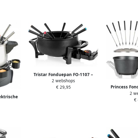
Tristar Fonduepan FO-1107 –
2 webshops
Fondueset Elektrisch Voor 8
Princess Fon
€ 29,95
personen Fondue Zwart Geschikt
2 w
Elektrische fo
voor kaas olie chocolade en
ektrische
€
Geschikt voor 
bouillon Zwart
vorkjes
en bouillon
Regelbare the