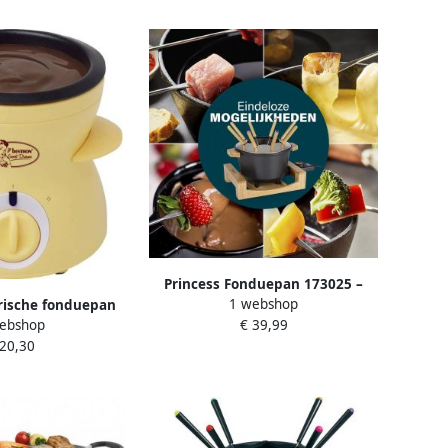
Princess Fonduepan 173025 –
1 webshop
rische fonduepan
Elektrische fondueset 8 personen
ebshop
€ 39,99
ladefondueset
Geschikt voor kaas olie chocolade
 20,30
piesen 10 vorken en
en bouillon 2 meter snoer
5 w kleur: geel
Regelbare thermostaat Bamboe –
1.5 liter