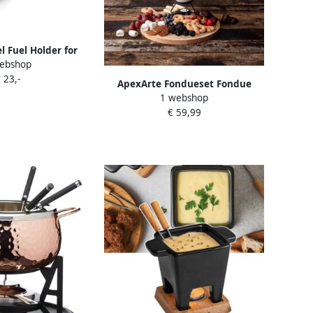
el Fuel Holder for
ebshop
armer or Chafing
 23,-
ccessories
ApexArte Fondueset Fondue
1 webshop
Fonduepan
€ 59,99