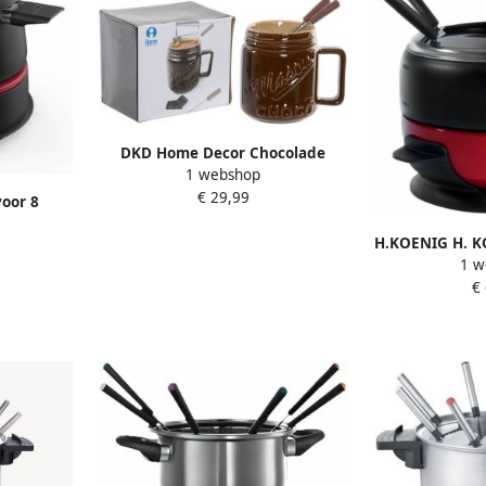
DKD Home Decor Chocolade
1 webshop
Fondue 8424001655052 Bruin
€ 29,99
Roestvrij staal Porselein Staal
oor 8
L pot
H.KOENIG H. 
1 w
€