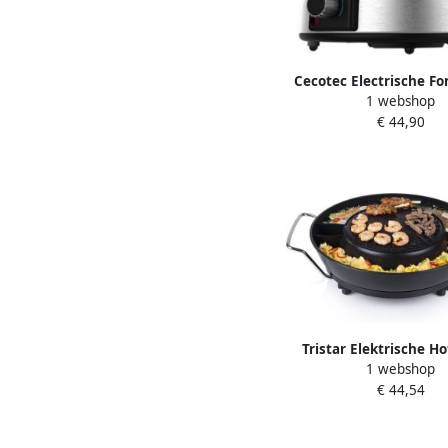
Cecotec Electrische F
1 webshop
GourmetFondu
€ 44,90
Tristar Elektrische Ho
1 webshop
9131 – Chinese Fondue
€ 44,54
BBQ en Grillplaat – I
gratis fonduevor
fonduenetjes en tan