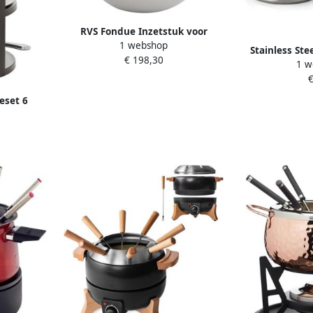
RVS Fondue Inzetstuk voor
1 webshop
Warmhoudpan 16 cm Diameter
Stainless Ste
€ 198,30
1 w
Fondue Food W
€
Dish A
eset 6
Elektrisch