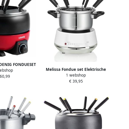
KOENIG FONDUESET
Melissa Fondue set Elektrische
ebshop
1 webshop
Fondue 8 personen 2 liter 1200W
 60,99
€ 39,95
Met Sausring en 8 Vorken
16310230 Wit RVS