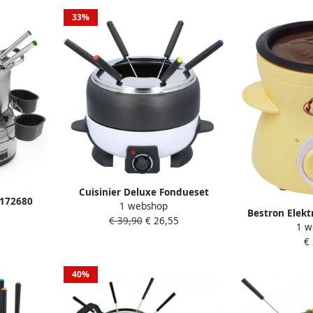
33%
Cuisinier Deluxe Fondueset
 172680
1 webshop
Elektrisch 800W – Fonduepan 2L
Bestron Elekt
8 Personen
€ 39,90
€ 26,55
voor 6 Personen Geschikt voor
1 w
Mini-choco
e Met
Kaasfondue en Chocolade Fondue
€
inclusief 10 s
 RVS
– Incl. Fonduevorken – Instelbare
1x spatel 2
Temperatuur – RVS met
40%
Antiaanbaklaag