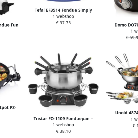
Tefal EF3514 Fondue Simply
1 webshop
Invents | Fondue |
€ 97,75
Keuken&Koken Fun cooking |
ondue Fun
Domo DO706
EF3514
1 w
e
Fonduepan RVS
€ 59,
tpot PZ-
Unold 4874
 – Korean
Tristar FO-1109 Fonduepan –
1 w
Elektrisch
nclusief
1 webshop
Fondue Elektrisch Fondueset 8
€ 
Fonduev
kjes
€ 38,10
personen 1 3 liter – Roestvrijstaal
g Zwart
met sausring