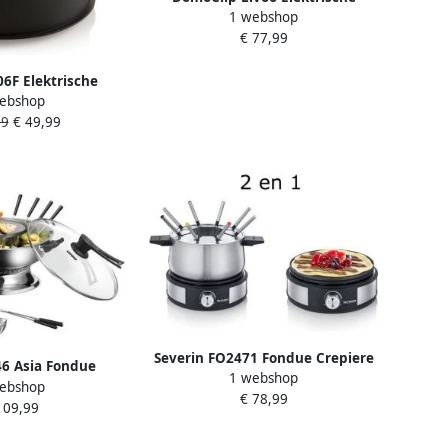
1 webshop
fondueset DOC106 6 personen
€ 77,99
1.6 L 500 Watt
F Elektrische
ebshop
 8 Fonduevorkjes
99
€ 49,99
Severin FO2471 Fondue Crepiere
6 Asia Fondue
1 webshop
2in1 elektrisch 8 pers. 1500W
ebshop
e Fonduepan 6
€ 78,99
Afneembare roestvrijstalen pot
109,99
orkjes RVS
Zwart roestvrij staal