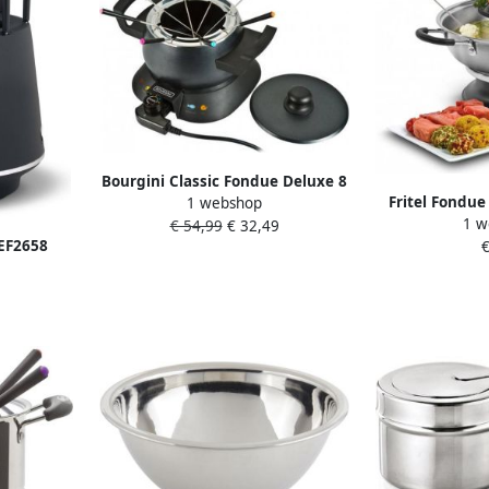
Bourgini Classic Fondue Deluxe 8
Fritel Fondue
1 webshop
Fonduevorkjes Instelbare
1 w
Fonduesets 
€ 54,99
€ 32,49
Temperatuur
 EF2658
€
pan 8
 Anti-
S