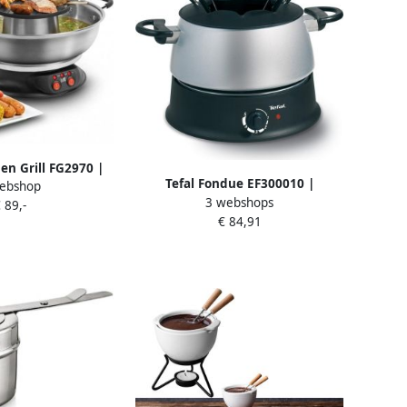
 en Grill FG2970 |
Tefal Fondue EF300010 |
ebshop
| 5410585421056
3 webshops
Fonduesets | Keuken&Koken Fun
 89,-
€ 84,91
cooking | EF 3000.10