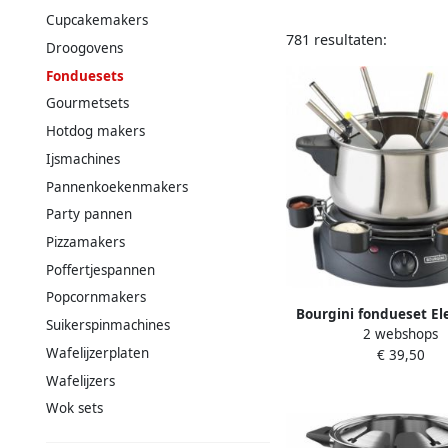
Cupcakemakers
781 resultaten:
Droogovens
Fonduesets
Gourmetsets
Hotdog makers
Ijsmachines
Pannenkoekenmakers
Party pannen
Pizzamakers
Poffertjespannen
Popcornmakers
Bourgini fondueset El
Suikerspinmachines
2 webshops
Fonduepan 8 fondue
Wafelijzerplaten
€ 39,50
Wafelijzers
Wok sets