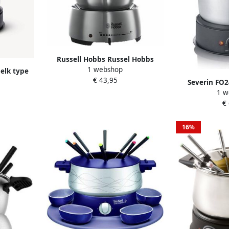
Russell Hobbs Russel Hobbs
1 webshop
Fiesta Fondue Maker | Fondue |
 elk type
€ 43,95
Keuken&Koken Fun cooking |
nen
Severin FO2
22560-56
1 w
S pan en
fondue 8 
€
g snoer
verwijderbar
kaquelon in
projectie
16%
besc