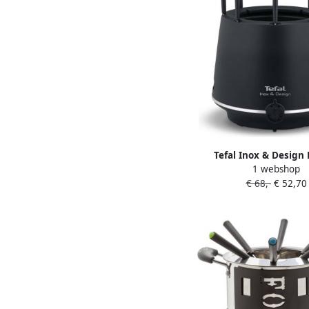
Tefal Inox & Design
1 webshop
Elektrische Fondue
€ 68,-
€ 52,70
Fonduevorkjes 1.5L
aanbaklaag RV