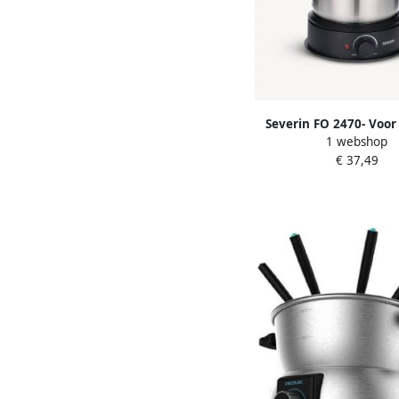
Severin FO 2470- Voor
1 webshop
fondue 8 perso
€ 37,49
Vaatwasbestendige RV
onderdelen Extra lan