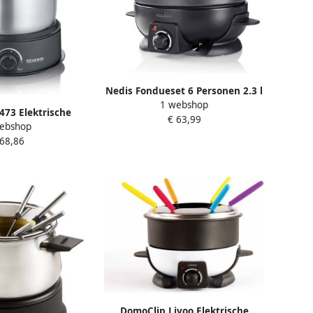
Nedis Fondueset 6 Personen 2.3 l
1 webshop
Regelbare temperatuur 800 W
473 Elektrische
€ 63,99
Koelbestendige Handgrepen
ebshop
personen met
Antislip onderkant
 68,86
e roestvrijstalen
Oververhittingsbeveiliging
begrepen: anti-
s en 8 Forks-
herming
DomoClip Livoo Elektrische