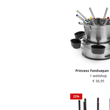
Princess Fonduepan
1 webshop
Elektrische Fondueset 
€ 36,95
Olie Kaas Chocolad
Sausring 1.2 Liter
22%