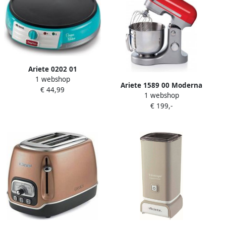
Ariete 0202 01
1 webshop
Pannenkoekenmaker
Ariete 1589 00 Moderna
€ 44,99
Crêpemaker 30 centimeter
1 webshop
Keukenmixer 1600 Watt RVS
Regelbare thermostaat
€ 199,-
11 snelheden 5.5 liter incl 3
Inclusief Accessoires blauw
accessoires Rood