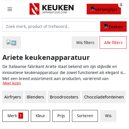
Wis filters
Alle filters
Ariete keukenapparatuur
De Italiaanse fabrikant Ariete staat bekend om zijn stijlvolle en
innovatieve keukenapparatuur die zowel functioneel als elegant is.
Met een breed assortiment aan producten, variërend van
Meer lezen
koffiemachines tot keukenrobots, biedt Ariete alles wat je nodig
hebt om je keukenervaring te verbeteren en je culinaire
Airfryers
Blenders
Broodroosters
Chocoladefonteinen
vaardigheden naar een hoger niveau te tillen.
Merk
1
Kleur
Prijs
Sorteren
Wis