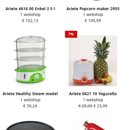
Ariete 4616 00 Enkel 3 5 l
Ariete Popcorn maker 2955
1 webshop
1 webshop
Vrijstaand 1300 W
€ 102,13
€ 109,99
Heteluchtfriteuse Zwart
Zilver
7%
Ariete Healthy Steam model
Ariete 0621 10 Yogurella
1 webshop
1 webshop
911 stomer
yoghurtmaker 2 containers
€ 59,24
€ 25,99
€ 23,99
van elk 1 liter met
filtermandje voor Griekse
yoghurt