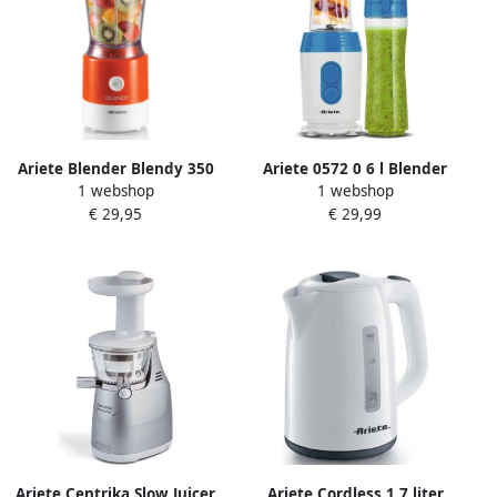
Ariete Blender Blendy 350
Ariete 0572 0 6 l Blender
1 webshop
1 webshop
W wit en oranje
voor op aanrecht Blauw Wit
€ 29,95
€ 29,99
350 W
Ariete Centrika Slow Juicer
Ariete Cordless 1 7 liter