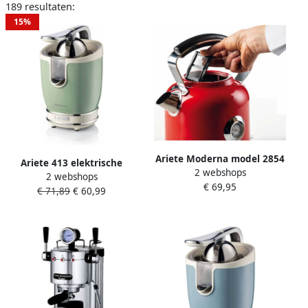
189 resultaten:
15%
Ariete Moderna model 2854
Ariete 413 elektrische
2 webshops
1 7L rood waterkoker
2 webshops
citruspers 85 W Groen
€ 69,95
€ 71,89
€ 60,99