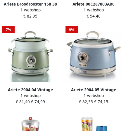
Ariete Broodrooster 158 38
Ariete 00C287803AR0
1 webshop
1 webshop
815W Koper
Vintage melkopschuimer
€ 82,95
€ 54,40
500W 140ml schuim 250ml
opwarmen Beige
7%
9%
Ariete 2904 04 Vintage
Ariete 2904 05 Vintage
1 webshop
1 webshop
Slowcooker & XL Rijstkoker
Slowcooker & XL Rijstkoker
€ 81,40
€ 74,99
€ 82,35
€ 74,15
totaal 3.5 Liter inhoud 700
totaal 3.5 Liter inhoud 700
Watt warmhoudfunctie
Watt warmhoudfunctie
Beige
Blauw