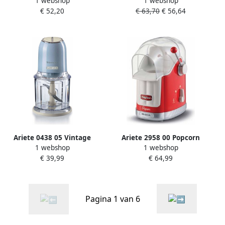
1 webshop
1 webshop
Popcornmachine 1100 Watt
elektrische citruspers 400
€ 52,20
€ 63,70
€ 56,64
Bereidingstijd: 60 gram in 2
Watt 2 perskegels 600 ml
min rood
inhoud Beige
Ariete 0438 05 Vintage
Ariete 2958 00 Popcorn
1 webshop
1 webshop
hakmolen 600 ml Inhoud
Machine popcornmaker
€ 39,99
€ 64,99
400 Watt-| 2 snelheden
Bereiding zonder vet
Blauw
Hetelucht Klaar in 3 min
Rood
Pagina 1 van 6