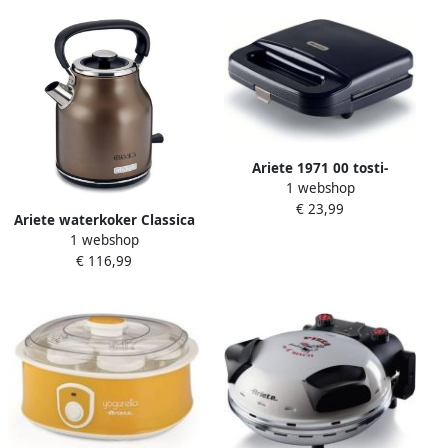
Ariete 1971 00 tosti-
1 webshop
apparaat sandwichmaker
€ 23,99
750 Watt Antiaanbaklaag
Ariete waterkoker Classica
Verticaal op te Bergen Easy
1 webshop
1.7L brons
Lock Systeem Zwart
€ 116,99