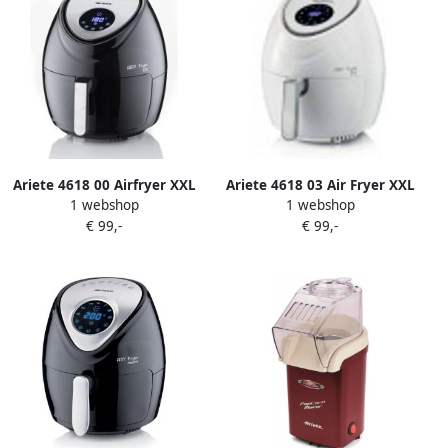
Ariete 4618 00 Airfryer XXL
Ariete 4618 03 Air Fryer XXL
1 webshop
1 webshop
hetelucht friteuse- 5.5 Liter
Heteluchtfriteuse 1800W 5
€ 99,-
€ 99,-
1800 Watt 7 Programma's
liter Digital Touchscreen 7
Zwart
Automatische Programma's-
Wit