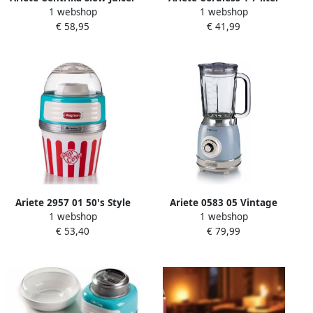
1 webshop
1 webshop
Metal mod.168
draadloze waterkoker
€ 58,95
€ 41,99
Ariete 2957 01 50's Style
Ariete 0583 05 Vintage
1 webshop
1 webshop
Popcornmachine 1100 Watt
Blender 1100 Watt glazen
€ 53,40
€ 79,99
Bereidingstijd: 60 gram in 2
kan 1 5 liter inhoud Ice
min blauw
crush Blauw