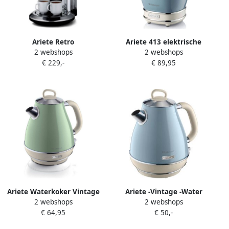
Ariete Retro
Ariete 413 elektrische
2 webshops
2 webshops
Espressomachine Voor
citruspers 85 W Blauw
€ 229,-
€ 89,95
Gemalen of Pads Chroom
Ariete Waterkoker Vintage
Ariete -Vintage -Water
2 webshops
2 webshops
Retro 1 7 Liter Groen
Kettle Cone -Blue-
€ 64,95
€ 50,-
Waterkoker-Blauw-Retro