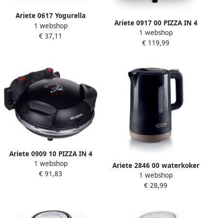
Ariete 0617 Yogurella
Ariete 0917 00 PIZZA IN 4
1 webshop
yoghurt maker totaal 1 3
1 webshop
'MINUTES pizzaoven 1200W
€ 37,11
liter 7 glazen potjes 20 Watt
€ 119,99
timer diameter 32 cm tot
400°C wit
Ariete 0909 10 PIZZA IN 4
1 webshop
'MINUTES pizzaoven 1200W
Ariete 2846 00 waterkoker
€ 91,83
timer diameter 32 cm max.
1 webshop
2200 Watt 1.7 liter inhoud
400 graden zwart
€ 28,99
zwart