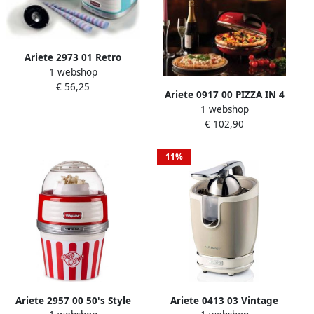
Ariete 2973 01 Retro
1 webshop
Suikerspinmachine
€ 56,25
suikerspin machine voor
Ariete 0917 00 PIZZA IN 4
kinderfeestjes en partijen
1 webshop
'MINUTES pizzaoven 1200W
500 Watt Licht blauw
€ 102,90
timer diameter 32 cm tot
400°C rood
11%
Ariete 2957 00 50's Style
Ariete 0413 03 Vintage