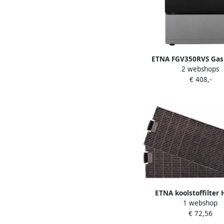
ETNA FGV350RVS Gas 
2 webshops
fornuis 50 cm RVS 50
€ 408,-
ETNA koolstoffilter
1 webshop
€ 72,56