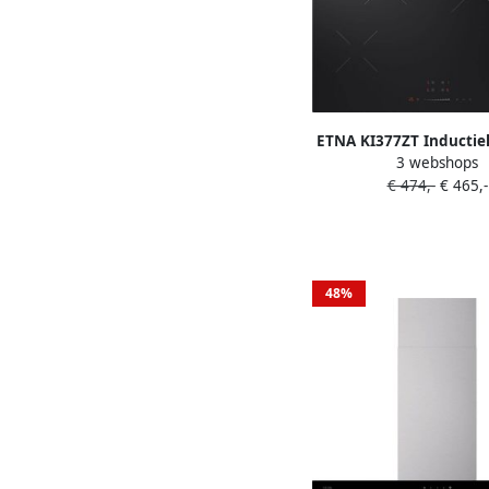
ETNA KI377ZT Inductie
3 webshops
(77 cm) 4 kookzo
€ 474,-
€ 465,-
Sliderbediening Keram
Kinderslot Panherke
Timers
48%