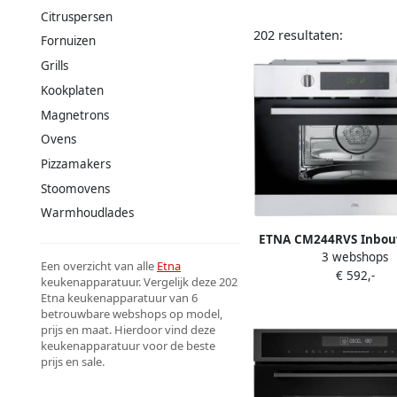
Citruspersen
202 resultaten:
Fornuizen
Grills
Kookplaten
Magnetrons
Ovens
Pizzamakers
Stoomovens
Warmhoudlades
ETNA CM244RVS Inbou
3 webshops
Magnetron 44L Magne
Een overzicht van alle
Etna
€ 592,-
en Grill 20 Automa
keukenapparatuur. Vergelijk deze 202
Programma's RVS Kind
Etna keukenapparatuur van 6
betrouwbare webshops op model,
cm Draaiplate
prijs en maat. Hierdoor vind deze
keukenapparatuur voor de beste
prijs en sale.