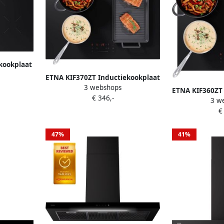
kookplaat
nes
ETNA KIF370ZT Inductiekookplaat
isch glas
3 webshops
(70 cm) Koppelbare flexzones 4
ETNA KIF360ZT 
nning 4
€ 346,-
kookzones Boostfunctie Centrale
3 w
(60 cm) Koppe
slider Panherkenning Centrale
€
kookzones C
aan uit bediening
Kin
47%
41%