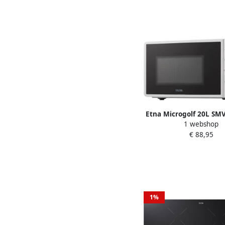
Etna Microgolf 20L SM
1 webshop
Microgolfovens | 8715
€ 88,95
1%