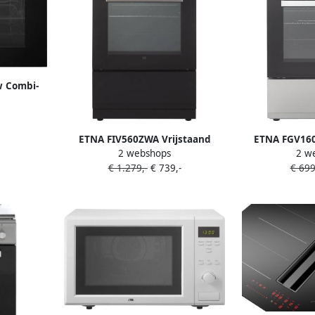
 Combi-
ium Full
telucht 13
play 50
ETNA FIV560ZWA Vrijstaand
ETNA FGV160
2 webshops
2 w
inductiefornuis Multifunctionele
fornuis RVS 60
€ 1.279,-
€ 739,-
€ 699
elektrische oven 2-fase 60 cm
Energ