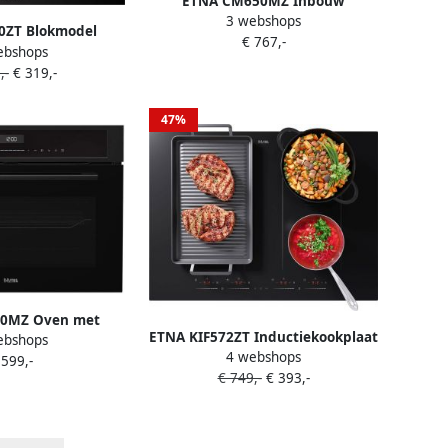
ETNA CM650MZ Inbouw
3 webshops
Combimagnetron Mat Zwart
0ZT Blokmodel
€ 767,-
45cm Turbo-hetelucht 50-250°C
ebshops
tandaardmaat 90
50 Liter Grill
,-
€ 319,-
Energielabel A++
elloze motor
D spots 3 standen
47%
afvoer naar buiten
e afzuigcapaciteit
5 m³ h
0MZ Oven met
ETNA KIF572ZT Inductiekookplaat
ebshops
nctie Nis 45 cm
4 webshops
70 cm 4 zones 4 koppelbare
 599,-
ombi Magnetron
€ 749,-
€ 393,-
zones