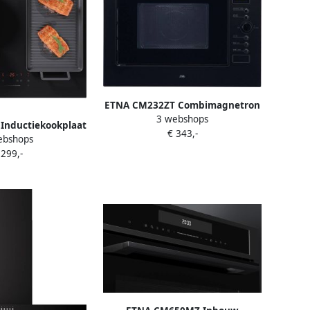
ETNA CM232ZT Combimagnetron
3 webshops
45cm Matzwart Draaideur
Inductiekookplaat
€ 343,-
magnetron Inhoud 32 liter Turbo-
ebshops
lbare flexzones 4
hetelucht Digitale timer
 299,-
entrale slider
Draaiplateau
derslot