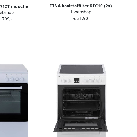
ETNA koolstoffilter REC10 (2x)
71ZT inductie
1 webshop
ebshop
 afzuiging 70 cm
€ 31,90
1.799,-