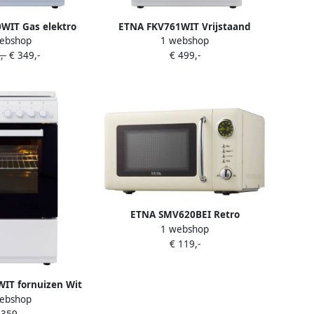
WIT Gas elektro
ETNA FKV761WIT Vrijstaand
ebshop
1 webshop
 cm Inhoud 72 liter
keramisch fornuis Wit Elektrische
,-
€ 349,-
€ 499,-
ielabel A
oven met opberglade 4
kookzones 60 cm
ETNA SMV620BEI Retro
1 webshop
Magnetron 20 liter Compact
€ 119,-
Stijlvol en Efficiënt met 12
Automatische Programma's
IT fornuizen Wit
ebshop
 359,-