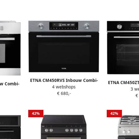
ETNA CM450RVS Inbouw Combi-
ETNA CM450ZT 
w Combi-
4 webshops
Oven 50L Turbo Hetelucht RVS 13
3 w
magnetro
tron Oven
€ 680,-
Automatische Programma's LED
€
verlichting Ki
tische
Display Kinderslot 50 – 250°C
Draaiknoppen 
erslot 36
uurs tij
au
42%
42%