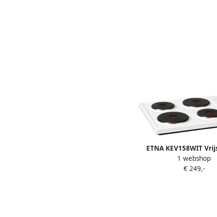
ETNA KEV158WIT Vrij
1 webshop
Elektrische Kookp
€ 249,-