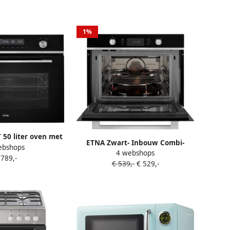
1%
50 liter oven met
ETNA Zwart- Inbouw Combi-
ebshops
nfunctie LED
4 webshops
Magnetron 44L Magnetron Oven
 789,-
ndererslot Klapdeur
€ 539,-
€ 529,-
en Grill 20 Automatische
en tiptoetsen 24
Programma's RVS Kinderslot 36
dsaanduiding
cm Draaiplateau