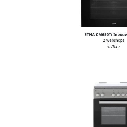
ETNA CM650Ti Inbouw
2 webshops
Oven 50L Black Titan
€ 782,-
Touch Control Turbo He
Programma's LED Dis
250°C