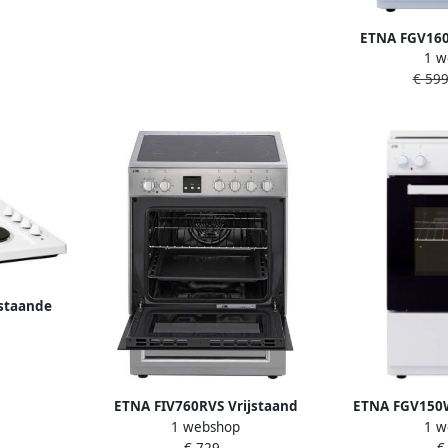
ETNA FGV160
1 w
fornuis Wit 60
€ 599
Energ
staande
laat
ETNA FIV760RVS Vrijstaand
ETNA FGV150W
1 webshop
1 w
inductie fornuis RVS Elektrische
€ 729,-
€