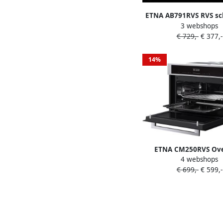
ETNA AB791RVS RVS s
3 webshops
met glasdesign front 
€ 729,-
€ 377,-
14%
ETNA CM250RVS Ov
4 webshops
magnetronfunctie Nis 
€ 699,-
€ 599,-
Combi Magnetr