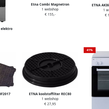
Etna Combi Magnetron
ETNA AKI6
1 webshop
ECM153WIT | Microgolfovens |
1 w
kookplaat met
€ 155,-
Keuken&Koken Microgolf&Ovens
€ 
| ECM153WIT
elektro
 liter
41%
 HF2017
ETNA koolstoffilter REC80
1 webshop
€ 27,95