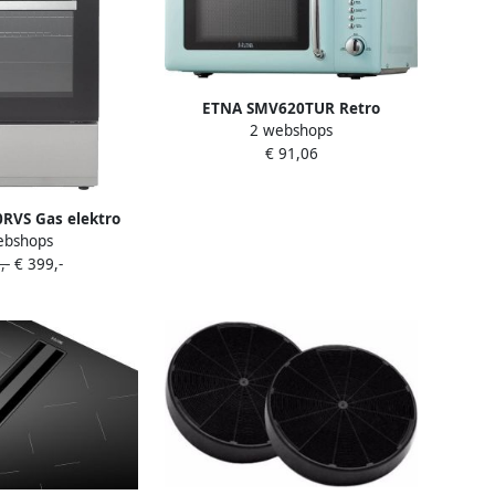
ETNA SMV620TUR Retro
2 webshops
Magnetron 20 liter Compact
€ 91,06
Stijlvol en Efficiënt met 12
Automatische Programma's
RVS Gas elektro
ebshops
 cm Inhoud 72 liter
,-
€ 399,-
ielabel A