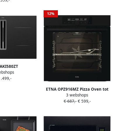
12%
AKI580ZT
ebshops
ookplaat met
1.499,-
Afzuiging – 80 cm
s – Light & Slide
ETNA OPZ916MZ Pizza Oven tot
 Boostfunctie –
3 webshops
350°C Turbo Hetelucht Pyrolyse
 of Luchtafvoer –
€ 687,-
€ 599,-
Matzwart 77 Liter Snel
750x490 mm – A+
Voorverwarmen
gielabel