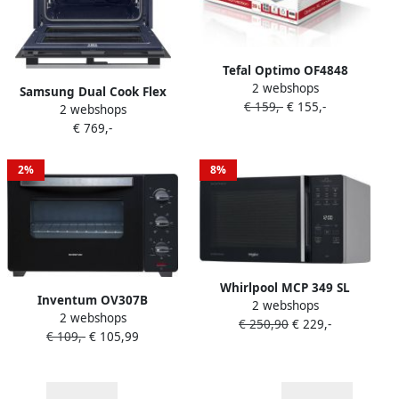
Tefal Optimo OF4848
2 webshops
Vrijstaande Oven 39L Grill-
Samsung Dual Cook Flex
€ 159,-
€ 155,-
en Bakfunctie Ruim
2 webshops
V7B5755SAS U1 |
€ 769,-
Heteluchtovens |
8806094337679
2%
8%
Whirlpool MCP 349 SL
Inventum OV307B
2 webshops
Combimagnetron Zwart
2 webshops
Vrijstaande heteluchtoven
€ 250,90
€ 229,-
€ 109,-
€ 105,99
Draaispit 30 liter 1600 watt
6 programma's Zwart