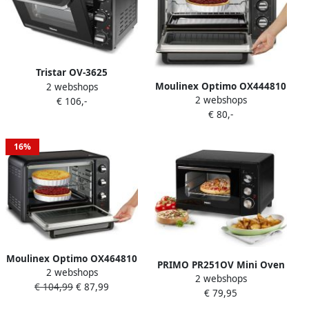
Tristar OV-3625
Moulinex Optimo OX444810
2 webshops
Convectieoven –
2 webshops
| Heteluchtovens |
€ 106,-
Vrijstaande Oven 28 liter –
€ 80,-
Keuken&Koken
Heteluchtoven 1500 Watt
Microgolf&Ovens |
Zwart
OX444810
16%
Moulinex Optimo OX464810
PRIMO PR251OV Mini Oven
2 webshops
| Heteluchtovens |
2 webshops
Bakoven met Boven- en
€ 104,99
€ 87,99
Keuken&Koken
€ 79,95
Onderwarmte Vrijstaand
Microgolf&Ovens |
23L Zwart