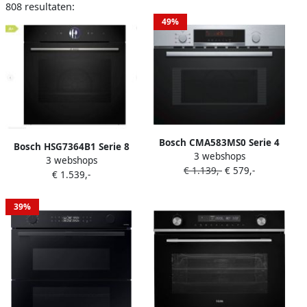
808 resultaten:
49%
Bosch CMA583MS0 Serie 4
Bosch HSG7364B1 Serie 8
3 webshops
Inbouw Combi-magnetron
3 webshops
Inbouwoven met stoom
€ 1.139,-
€ 579,-
60 x 45 cm Hetelucht:
€ 1.539,-
60cm x 60 cm Air Fry-
perfecte resultaten dankzij
functie: voor perfect en
een optimale
gezonde gefrituurde
39%
warmteverdeling RVS LCD
gerechten PerfectBake Plus:
display
regelt zelf de instellingen