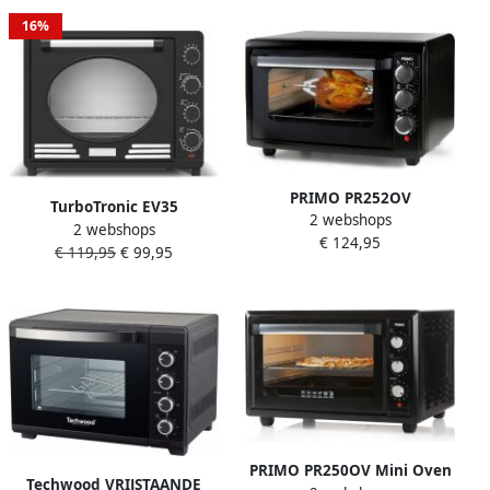
OX464810
16%
PRIMO PR252OV
TurboTronic EV35
2 webshops
Vrijstaande Heteluchtoven
2 webshops
Elektrische vrijstaande
€ 124,95
Oven met Draaispit 38L
€ 119,95
€ 99,95
retro oven 35 Liter Compact
Zwart
Mini Grillen bakken en
opwarmen Hete lucht Max.
230 graden Timer Draaispit
1600W Zwart
PRIMO PR250OV Mini Oven
Techwood VRIJSTAANDE