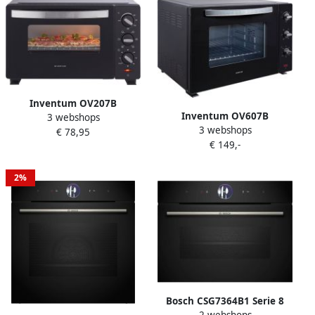
Inventum OV207B
Inventum OV607B
3 webshops
Vrijstaande mini oven 20L
3 webshops
Vrijstaande heteluchtoven
€ 78,95
Hetelucht 100-230°C 6
€ 149,-
Draaispit 60 liter 2000 watt
ovenstanden Zwart
6 programma's Zwart
2%
Bosch CSG7364B1 Serie 8