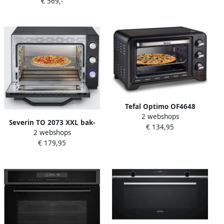
€ 569,-
combimagnetron 50 L
Pyrolyse-A-Roestvrij Staal
Stoomreiniging- Bediening
via app
Tefal Optimo OF4648
2 webshops
Vrijstaande Oven 33L
Severin TO 2073 XXL bak-
€ 134,95
Multifunctioneel Compact
2 webshops
en toastoven 60 liter 2200
€ 179,95
Watt