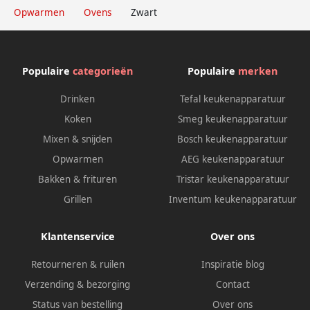
Opwarmen
Ovens
Zwart
Populaire
categorieën
Populaire
merken
Drinken
Tefal keukenapparatuur
Koken
Smeg keukenapparatuur
Mixen & snijden
Bosch keukenapparatuur
Opwarmen
AEG keukenapparatuur
Bakken & frituren
Tristar keukenapparatuur
Grillen
Inventum keukenapparatuur
Klantenservice
Over ons
Retourneren & ruilen
Inspiratie blog
Verzending & bezorging
Contact
Status van bestelling
Over ons