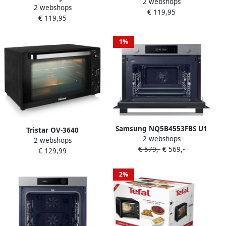
2 webshops
Bakoven met Hetelucht- &
2 webshops
OVEN TFO-406 40 LITER
€ 119,95
Grillfunctie Vrijstaand 34L
€ 119,95
Zwart
1%
Samsung NQ5B4553FBS U1
Tristar OV-3640
2 webshops
| Microgolfovens |
2 webshops
Convectieoven XXL –
€ 579,-
€ 569,-
Keuken&Koken
€ 129,99
Vrijstaande Oven 60 liter –
Microgolf&Ovens |
Heteluchtoven 2000 Watt
8806094301113
Zwart
2%