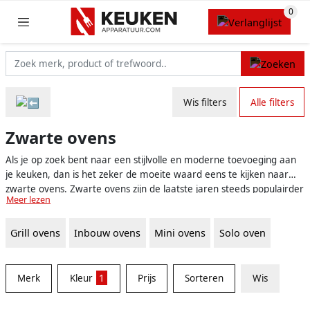
Wis filters
Alle filters
Zwarte ovens
Als je op zoek bent naar een stijlvolle en moderne toevoeging aan
je keuken, dan is het zeker de moeite waard eens te kijken naar
zwarte ovens. Zwarte ovens zijn de laatste jaren steeds populairder
Meer lezen
geworden en dat is niet zonder reden. Ze geven je keuken een
chique en strakke uitstraling, terwijl ze ook nog eens perfect passen
Grill ovens
Inbouw ovens
Mini ovens
Solo oven
bij vrijwel iedere keukenstijl. Bovendien combineert de kleur zwart
eenvoudig met andere kleuren en materialen, waardoor het een
tijdloze keuze is. Maar naast de uitstraling, zijn er nog meer
redenen waarom je zou kunnen kiezen voor een zwarte oven.
Merk
Kleur
1
Prijs
Sorteren
Wis