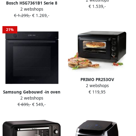
2 webshops
Inbouwoven Stoomoven 47L
Bosch HSG7361B1 Serie 8
€ 1.539,-
60 x 45 cm Air Fry-functie
2 webshops
Inbouwoven met stoom
TFT-display
€ 1.299,-
€ 1.269,-
21%
PRIMO PR253OV
2 webshops
Vrijstaande Oven
€ 119,95
Samsung Gebouwd -in oven
Grillfunctie Kleine Oven 42L
2 webshops
enkele multifunctionele
Zwart
€ 699,-
€ 549,-
ventilator Pyrolyse
NV7B41307AK Black
59.5x59.6x57.0cm