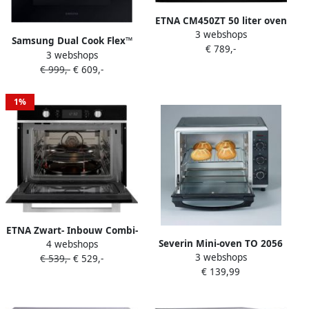
ETNA CM450ZT 50 liter oven
3 webshops
met magnetronfunctie LED
Samsung Dual Cook Flex™
€ 789,-
verlichting Kindererslot
3 webshops
Oven 4-serie NV7B4550VAK
Klapdeur Draaiknoppen en
€ 999,-
€ 609,-
U1
tiptoetsen 24 uurs
tijdsaanduiding
1%
ETNA Zwart- Inbouw Combi-
Severin Mini-oven TO 2056
4 webshops
Magnetron 44L Magnetron
3 webshops
Luchtcirculatie boven- en
€ 539,-
€ 529,-
Oven en Grill 20
€ 139,99
onderwarmte afzonderlijk
Automatische Programma's
of gecombineerd
RVS Kinderslot 36 cm
schakelbaar
Draaiplateau