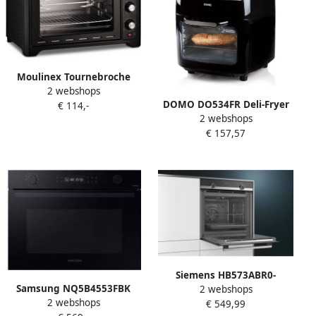
Moulinex Tournebroche
2 webshops
Optimo OX485810 |
DOMO DO534FR Deli-Fryer
€ 114,-
Heteluchtovens |
2 webshops
Oven 10L Multifunctionele
Keuken&Koken
€ 157,57
friteuse: oven draaifunctie
Microgolf&Ovens |
en dehydrator 8
OX485810
programma&apos;s
Siemens HB573ABR0-
Samsung NQ5B4553FBK
2 webshops
Multifunctionele Elektrische
2 webshops
Serie 4 Inbouw
€ 549,99
Oven-Pulsed Air-71 L-