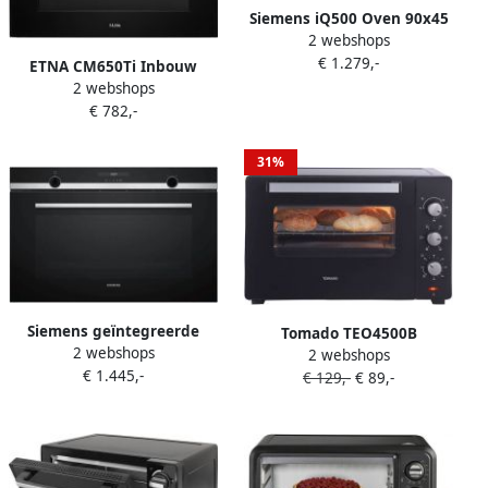
Siemens iQ500 Oven 90x45
2 webshops
cm 9 syst ecoCl Full
€ 1.279,-
ETNA CM650Ti Inbouw
2 webshops
Combi-Oven 50L Black
€ 782,-
Titanium Full Touch Control
Turbo Hetelucht 13
Programma's LED Display
31%
50 250°C
Siemens geïntegreerde
Tomado TEO4500B
2 webshops
multifunctionele oven 112l
2 webshops
Vrijstaande oven 45 Liter
€ 1.445,-
90cm met roestvrijstalen
€ 129,-
€ 89,-
2000 Watt Hetelucht 3
pyrolyse vb578d0s0
insteekniveau&apos;s
Zwart