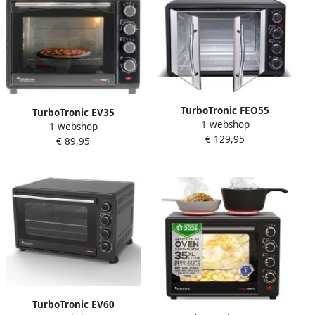
TurboTronic FEO55
TurboTronic EV35
1 webshop
Vrijstaande Oven met
1 webshop
Elektrische vrijstaande
€ 129,95
Franse Deuren 55L Zwart
€ 89,95
oven 35 Liter Compact Mini
Grillen bakken en
opwarmen Hete lucht Max.
230 graden Timer Draaispit
1600W
TurboTronic EV60