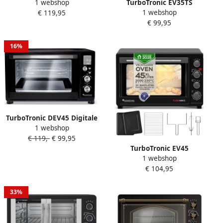
1 webshop
TurboTronic EV35TS
Elektrische Oven 60 Liter
1 webshop
€ 119,95
Vrijstaande Oven – Dubbele
Zwart
€ 99,95
Kookzone – 35L – Zwart
16%
TurboTronic DEV45 Digitale
1 webshop
Elektrische Vrijstaande
€ 119,-
€ 99,95
Oven 45L Zwart
TurboTronic EV45
1 webshop
Vrijstaande Oven 45L
€ 104,95
Instelbare temperatuur en
timer accessoires Zwart
33%