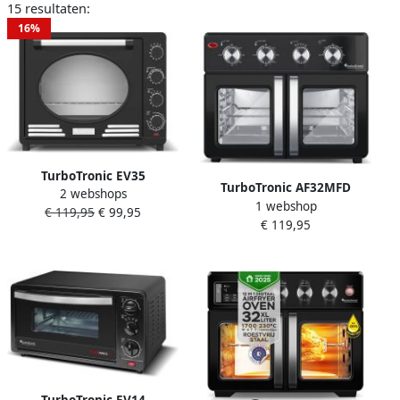
15 resultaten:
16%
TurboTronic EV35
TurboTronic AF32MFD
2 webshops
Elektrische vrijstaande
1 webshop
Airfryer Oven XXL –
€ 119,95
€ 99,95
retro oven 35 Liter Compact
€ 119,95
Dubbele Deur – 32L
Mini Grillen bakken en
Vrijstaande Mini Oven –
opwarmen Hete lucht Max.
Heteluchtoven – Zwart
230 graden Timer Draaispit
1600W Zwart
TurboTronic EV14