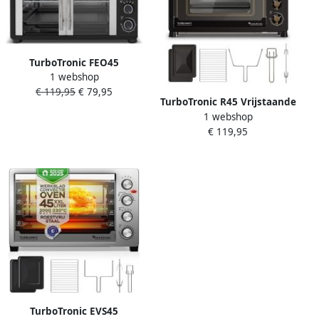
TurboTronic FEO45
1 webshop
Elektrische Oven met
€ 119,95
€ 79,95
Franse deuren 45L Zwart
TurboTronic R45 Vrijstaande
1 webshop
Oven – Retro Stijl – 45 Liter
€ 119,95
Mini Oven – 2000W –
Inclusief Draaispit en
Bakplaten – Zwart
TurboTronic EVS45