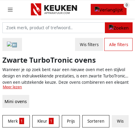
Wis filters
Alle filters
Zwarte TurboTronic ovens
Wanneer je op zoek bent naar een nieuwe oven met een stijlvol
design en indrukwekkende prestaties, is een zwarte TurboTronic
oven een uitstekende keuze. Deze ovens combineren een elegant
Meer lezen
zwart design met geavanceerde technologie om jouw kookervaring
naar een hoger niveau te tillen. Ze zijn perfect geschikt voor
Mini ovens
diverse keukenstijlen, van modern tot klassiek, en bieden een
ruime keuze aan functies om aan al je bak- en kookbehoeften te
voldoen.
Merk
1
Kleur
1
Prijs
Sorteren
Wis