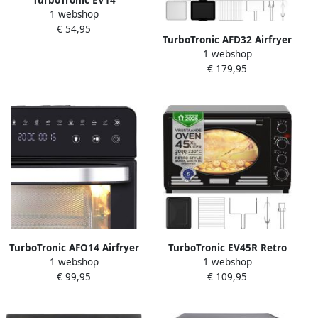
1 webshop
Elektrische Oven 14 liter
€ 54,95
Zwart
TurboTronic AFD32 Airfryer
1 webshop
XXL en Oven – Dubbele
€ 179,95
Deur 32 Liter – Extra
accessoires 12
kookprogramma's Timer tot
99 min. 25 tot 230 graden
Zwart
TurboTronic AFO14 Airfryer
TurboTronic EV45R Retro
1 webshop
1 webshop
XXL en Vrijstaande Oven
Elektrische Vrijstaande
€ 99,95
€ 109,95
Insclusief Draaispit Mini
Oven Mini Oven 45 liter
Oven Zwart
Zwart